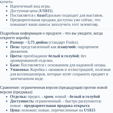
купить:
Идентичный вид игры.
Доступная цена (
US$15
).
Поставляется с
база
Идеально подходит для выставок.
Предварительная продажа доступна уже сейчас, что
повышает ваши шансы заполучить этот экземпляр.
Подробная информация о продукте - что вы увидите, когда
откроете коробку
Размер:
~
3,75 дюйма
(стандарт Funko).
Поза:
представленный как
плавучий
с ощущением
движения.
Цвета:
преобладание
белый и голубой
; без
хромированной отделки.
База:
Поставляется с основанием для надежной опоры.
Упаковка:
Коробка с окошком и иллюстрацией, полезная
для коллекционеров, которые хотят сохранить предмет в
запечатанном виде.
Сравнение: ограниченная версия (предыдущая) против новой
версии (предзаказ)
Отделка:
предел. -
хром
; новый -
белый и голубой
Доступность:
ограниченный. - быстро раскупаются;
новые -
предварительная продажа открыта
Цена:
похожие; новые, перечисленные на
US$15