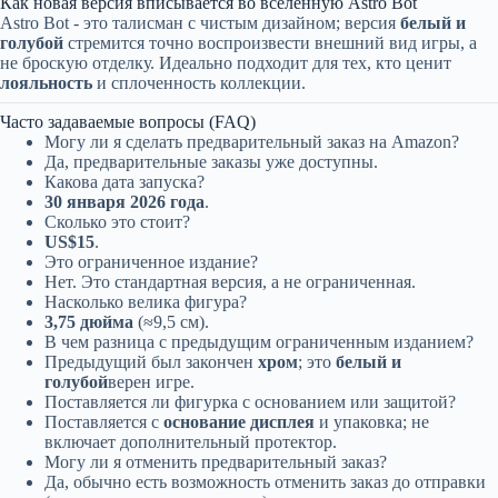
Как новая версия вписывается во вселенную Astro Bot
Astro Bot - это талисман с чистым дизайном; версия
белый и
голубой
стремится точно воспроизвести внешний вид игры, а
не броскую отделку. Идеально подходит для тех, кто ценит
лояльность
и сплоченность коллекции.
Часто задаваемые вопросы (FAQ)
Могу ли я сделать предварительный заказ на Amazon?
Да, предварительные заказы уже доступны.
Какова дата запуска?
30 января 2026 года
.
Сколько это стоит?
US$15
.
Это ограниченное издание?
Нет. Это стандартная версия, а не ограниченная.
Насколько велика фигура?
3,75 дюйма
(≈9,5 см).
В чем разница с предыдущим ограниченным изданием?
Предыдущий был закончен
хром
; это
белый и
голубой
верен игре.
Поставляется ли фигурка с основанием или защитой?
Поставляется с
основание дисплея
и упаковка; не
включает дополнительный протектор.
Могу ли я отменить предварительный заказ?
Да, обычно есть возможность отменить заказ до отправки