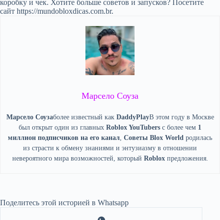
коробку и чек. Хотите больше советов и запусков? Посетите
сайт https://mundobloxdicas.com.br.
Марсело Соуза
Марсело Соуза
более известный как
DaddyPlay
В этом году в Москве
был открыт один из главных
Roblox YouTubers
с более чем
1
миллион подписчиков на его канал
,
Советы Blox World
родилась
из страсти к обмену знаниями и энтузиазму в отношении
невероятного мира возможностей, который
Roblox
предложения.
Поделитесь этой историей в Whatsapp