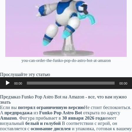
you-can-order-the-funko-pop-do-astro-bot-at-amazon
Прослушайте эту статью
Аудиоплеер
00:00
00:00
Предзаказ Funko Pop Astro Bot на Amazon - все, что вам нужно
знать
Если вы
потерял ограниченную версию
Не стоит беспокоиться.
A
предпродажа
из
Funko Pop Astro Bot
открыта по адресу
Amazon
. Фигура прибывает в
30 января 2026 года
имеет
визуальный
белый и голубой
В соответствии с игрой, он
поставляется с
основание дисплея
и упаковка, готовая к вашему