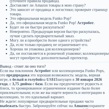
(уточните правила продавца).
Доставляет ли Amazon товары в мою страну?
Это зависит от продавца и логистики; проверьте страницу
товара.
Это официальная модель Funko Pop?
Да, это официальная модель Funko Pop!
Астробот
.
Будет ли он быстро раскупаться?
Невероятно. Предыдущая версия быстро раскупалась,
лучше сделать предварительный заказ.
Могу ли я приобрести более одного устройства?
Да, если только продавец не ограничивает его.
Хороша ли упаковка для коллекционеров?
Да, он поставляется в розничной упаковке; коллекционеры
могут приобрести дополнительный протектор.
Вывод - стоит ли оно того?
Если вы поклонник
Астробот
или коллекционера Funko Pops,
это
предпродажа
это хорошая возможность: модель, верная
игре, в
белый и голубой
на
US$15
запущен в
30 января 2026
года
, с
3,75 дюйма
e
база
. Если вы предпочитаете редкость и
блеск, то хромированное ограниченное издание было более
привлекательным; если же вы ищете верность и интеграцию в
коллекцию, то это идеальный вариант.
Не ждите: популярные предварительные продажи часто
выбежать
быстро. Забронируйте сейчас на
Amazon
сохраните