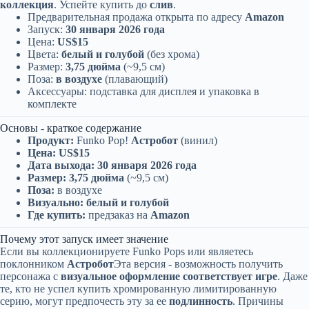
коллекция
. Успейте купить до
слив
.
Предварительная продажа открыта по адресу
Amazon
Запуск:
30 января 2026 года
Цена:
US$15
Цвета:
белый и голубой
(без хрома)
Размер:
3,75 дюйма
(~9,5 см)
Поза:
в воздухе
(плавающий)
Аксессуары: подставка для дисплея и упаковка в
комплекте
Основы - краткое содержание
Продукт:
Funko Pop!
Астробот
(винил)
Цена:
US$15
Дата выхода:
30 января 2026 года
Размер:
3,75 дюйма
(~9,5 см)
Поза:
в воздухе
Визуально:
белый и голубой
Где купить:
предзаказ на
Amazon
Почему этот запуск имеет значение
Если вы коллекционируете Funko Pops или являетесь
поклонником
Астробот
Эта версия - возможность получить
персонажа с
визуальное оформление соответствует игре
. Даже
те, кто не успел купить хромированную лимитированную
серию, могут предпочесть эту за ее
подлинность
. Причины