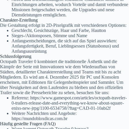
Einrichtungen arbeiten, wodurch Vorteile und damit verbundene
Missionen freigeschaltet werden, die Upgrades und neue
Dienstleistungen ermöglichen.
Charakter-Erstellung
Die Gestaltung erfolgt in 2D-Pixelgrafik mit verschiedenen Optionen:
Geschlecht, Gesichtszüge, Haar und Farbe, Hautton
Sieges-/Aktionsposen, Stimme und Name
Anfangsentscheidungen, die sich auf das Spiel auswirken:
Anfangsfertigkeit, Beruf, Lieblingsessen (Statusbonus) und
Anfangsausrüstung
Schlussfolgerung
Octopath Traveler 0 kombiniert die traditionelle Ästhetik und die
Kämpfe der Serie mit Innovationen wie dem Wiederaufbau von
Städten, detaillierter Charaktererstellung und Teams mit bis zu acht
Mitgliedern. Es wird am 4. Dezember 2025 für PC und Konsolen
erscheinen, mit Editionen für Gelegenheitsspieler und Sammler. Um
über Neuigkeiten auf dem Laufenden zu bleiben und den offiziellen
Trailer sowie die Presseberichte zu sehen, besuchen Sie uns:
Referenz: https://www.gamespot.com/articles/octopath-traveler-
0-trailers-release-date-and-everything-we-know-about-square-
enixs-new-jrpg/1100-6534758/?ftag=CAD-01-10abi2f
Weitere Nachrichten und Angebote:
https://mundobloxdicas.com.br
Häufig gestellte Fragen (FAQ)
Wann kommt Octopath Traveler 0 heraus?