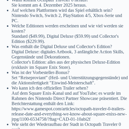
Sie kommt am 4. Dezember 2025 heraus.
Auf welchen Plattformen wird das Spiel erhältlich sein?
Nintendo Switch, Switch 2, PlayStation 4/5, Xbox-Serie und
PC.
Welche Editionen werden erscheinen und wie viel werden sie
kosten?
Standard ($49.99), Digital Deluxe ($59.99) und Collector's
Edition ($229.99).
Was enthält die Digital Deluxe und Collector's Edition?
Digital Deluxe: digitales Artbook, 3 anfängliche Action Skills,
Gegenstände und Dekorationen.
Collector's Edition: alles aus der physischen Deluxe-Edition
(exklusiv im Square Enix Store).
Was ist der Vorbesteller-Bonus?
Set “Reiseproviant” (Heil- und Unterstützungsgegenstände) und
die Aktionsfertigkeit "Eiswind-Meisterschaft".
Wo kann ich den offiziellen Trailer sehen?
Auf dem Square Enix-Kanal und auf YouTube; es wurde im
Rahmen des Nintendo Direct Partner Showcase präsentiert. Die
Berichterstattung enthält den Link:
https://www.gamespot.com/articles/octopath-traveler-0-trailers-
release-date-and-everything-we-know-about-square-enixs-new-
jrpg/1100-6534758/?ftag=CAD-01-10abi2f
Wie sieht der Wiederaufbau der Stadt in Octopath Traveler 0