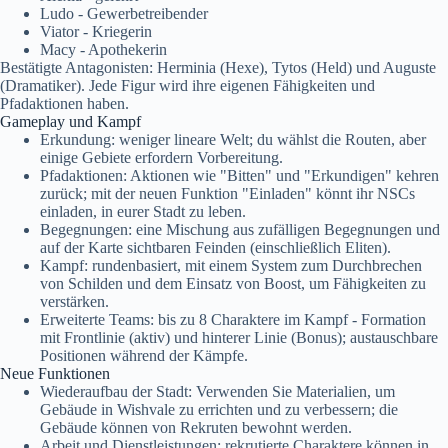
Ludo - Gewerbetreibender
Viator - Kriegerin
Macy - Apothekerin
Bestätigte Antagonisten: Herminia (Hexe), Tytos (Held) und Auguste
(Dramatiker). Jede Figur wird ihre eigenen Fähigkeiten und
Pfadaktionen haben.
Gameplay und Kampf
Erkundung: weniger lineare Welt; du wählst die Routen, aber
einige Gebiete erfordern Vorbereitung.
Pfadaktionen: Aktionen wie "Bitten" und "Erkundigen" kehren
zurück; mit der neuen Funktion "Einladen" könnt ihr NSCs
einladen, in eurer Stadt zu leben.
Begegnungen: eine Mischung aus zufälligen Begegnungen und
auf der Karte sichtbaren Feinden (einschließlich Eliten).
Kampf: rundenbasiert, mit einem System zum Durchbrechen
von Schilden und dem Einsatz von Boost, um Fähigkeiten zu
verstärken.
Erweiterte Teams: bis zu 8 Charaktere im Kampf - Formation
mit Frontlinie (aktiv) und hinterer Linie (Bonus); austauschbare
Positionen während der Kämpfe.
Neue Funktionen
Wiederaufbau der Stadt: Verwenden Sie Materialien, um
Gebäude in Wishvale zu errichten und zu verbessern; die
Gebäude können von Rekruten bewohnt werden.
Arbeit und Dienstleistungen: rekrutierte Charaktere können in