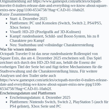
Originalmeldung auf https://www.gamespot.com/articles/octopath-
traveler-0-trailers-release-date-and-everything-we-know-about-square-
enixs-new-jrpg/1100-6534758/?ftag=CAD-01-10abi2f.
Kurze Zusammenfassung
Start: 4. Dezember 2025
Plattformen: PC und Konsolen (Switch, Switch 2, PS4/PS5,
Xbox Series)
Visuell: HD-2D (Pixelgrafik auf 3D-Kulissen)
Kampf: rundenbasiert, Schild- und Boost-System, bis zu 8
Charaktere pro Kampf
Neu: Stadtumbau und vollständige Charaktererstellung
Was Sie wissen müssen
Octopath Traveler 0 ist das neue rundenbasierte Rollenspiel von
Square Enix, das am 4. Dezember 2025 erscheinen soll. Das Spiel
zeichnet sich durch den HD-2D-Stil aus, behält die Essenz der
vorherigen Titel der Serie bei und fügt tiefere Mechanismen für die
Stadtverwaltung und die Charaktererstellung hinzu. Für weitere
Analysen und den Trailer siehe auch
https://www.gamespot.com/articles/octopath-traveler-0-trailers-release-
date-and-everything-we-know-about-square-enixs-new-jrpg/1100-
6534758/?ftag=CAD-01-10abi2f.
Erscheinungsdatum und Plattformen
Erscheinungsdatum: 4. Dezember 2025
Plattformen: Nintendo Switch, Switch 2, PlayStation 5 (auch für
PS4 gelistet), Xbox Serie und PC