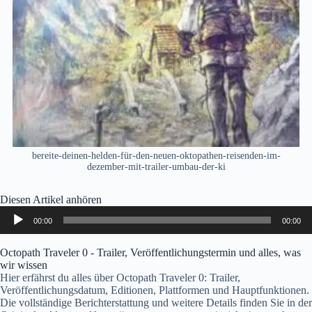
bereite-deinen-helden-für-den-neuen-oktopathen-reisenden-im-
dezember-mit-trailer-umbau-der-ki
Diesen Artikel anhören
Audio-
00:00
00:00
Player
Octopath Traveler 0 - Trailer, Veröffentlichungstermin und alles, was
wir wissen
Hier erfährst du alles über Octopath Traveler 0: Trailer,
Veröffentlichungsdatum, Editionen, Plattformen und Hauptfunktionen.
Die vollständige Berichterstattung und weitere Details finden Sie in der