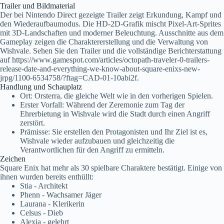
Trailer und Bildmaterial
Der bei Nintendo Direct gezeigte Trailer zeigt Erkundung, Kampf und
den Wiederaufbaumodus. Die HD-2D-Grafik mischt Pixel-Art-Sprites
mit 3D-Landschaften und moderner Beleuchtung. Ausschnitte aus dem
Gameplay zeigen die Charaktererstellung und die Verwaltung von
Wishvale. Sehen Sie den Trailer und die vollständige Berichterstattung
auf https://www.gamespot.com/articles/octopath-traveler-0-trailers-
release-date-and-everything-we-know-about-square-enixs-new-
jrpg/1100-6534758/?ftag=CAD-01-10abi2f.
Handlung und Schauplatz
Ort: Orsterra, die gleiche Welt wie in den vorherigen Spielen.
Erster Vorfall: Während der Zeremonie zum Tag der
Ehrerbietung in Wishvale wird die Stadt durch einen Angriff
zerstört.
Prämisse: Sie erstellen den Protagonisten und Ihr Ziel ist es,
Wishvale wieder aufzubauen und gleichzeitig die
Verantwortlichen für den Angriff zu ermitteln.
Zeichen
Square Enix hat mehr als 30 spielbare Charaktere bestätigt. Einige von
ihnen wurden bereits enthüllt:
Stia - Architekt
Phenn - Wachsamer Jäger
Laurana - Klerikerin
Celsus - Dieb
Alexia - gelehrt