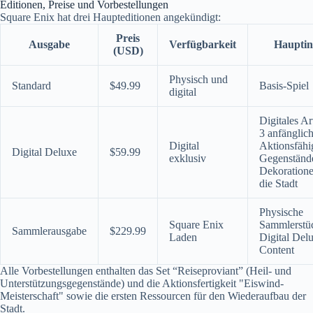
Editionen, Preise und Vorbestellungen
Square Enix hat drei Haupteditionen angekündigt:
Preis
Ausgabe
Verfügbarkeit
Hauptin
(USD)
Physisch und
Standard
$49.99
Basis-Spiel
digital
Digitales A
3 anfänglic
Digital
Aktionsfähi
Digital Deluxe
$59.99
exklusiv
Gegenständ
Dekoratione
die Stadt
Physische
Square Enix
Sammlerstüc
Sammlerausgabe
$229.99
Laden
Digital Del
Content
Alle Vorbestellungen enthalten das Set “Reiseproviant” (Heil- und
Unterstützungsgegenstände) und die Aktionsfertigkeit "Eiswind-
Meisterschaft" sowie die ersten Ressourcen für den Wiederaufbau der
Stadt.