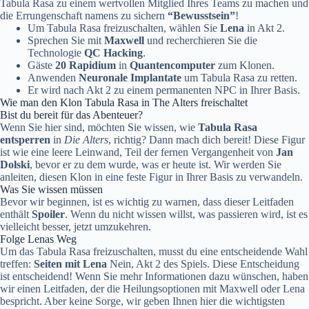
Tabula Rasa zu einem wertvollen Mitglied Ihres Teams zu machen und
die Errungenschaft namens zu sichern
“Bewusstsein”
!
Um Tabula Rasa freizuschalten, wählen Sie
Lena
in Akt 2.
Sprechen Sie mit
Maxwell
und recherchieren Sie die
Technologie
QC Hacking
.
Gäste
20 Rapidium
in
Quantencomputer
zum Klonen.
Anwenden
Neuronale Implantate
um Tabula Rasa zu retten.
Er wird nach Akt 2 zu einem permanenten NPC in Ihrer Basis.
Wie man den Klon Tabula Rasa in The Alters freischaltet
Bist du bereit für das Abenteuer?
Wenn Sie hier sind, möchten Sie wissen, wie
Tabula Rasa
entsperren
in
Die Alters
, richtig? Dann mach dich bereit! Diese Figur
ist wie eine leere Leinwand, Teil der fernen Vergangenheit von
Jan
Dolski
, bevor er zu dem wurde, was er heute ist. Wir werden Sie
anleiten, diesen Klon in eine feste Figur in Ihrer Basis zu verwandeln.
Was Sie wissen müssen
Bevor wir beginnen, ist es wichtig zu warnen, dass dieser Leitfaden
enthält
Spoiler
. Wenn du nicht wissen willst, was passieren wird, ist es
vielleicht besser, jetzt umzukehren.
Folge Lenas Weg
Um das Tabula Rasa freizuschalten, musst du eine entscheidende Wahl
treffen:
Seiten mit Lena
Nein, Akt 2 des Spiels. Diese Entscheidung
ist entscheidend! Wenn Sie mehr Informationen dazu wünschen, haben
wir einen Leitfaden, der die Heilungsoptionen mit Maxwell oder Lena
bespricht. Aber keine Sorge, wir geben Ihnen hier die wichtigsten