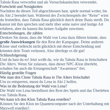
Tabula Rasa verworfen und als Versuchskaninchen verwendet.
Fortschritt und Neuigkeiten
Nachdem du diesen Teil abgeschlossen hast, spiele normal weiter, bis
du Akt 2 beendet hast. Während des Zwischenspiels der “Reise” wirst
du feststellen, dass Tabula Rasa glücklich durch deine Basis streift. Du
kannst mit ihm sprechen und mehr über seine naive und lustige Art
erfahren, aber du kannst ihn keiner Aufgabe zuweisen.
Entscheidungen, die zählen
Denken Sie daran, dass die Wahl von Lena dazu führen könnte, dass
große Auswirkungen
für den Rest der Kampagne. Deine anderen
Klone sind vielleicht nicht glücklich mit dieser Entscheidung und
könnten dein Team verlassen. Also überlege es dir gut!
Schlussfolgerung
Und da hast du es! Jetzt weißt du, wie du Tabula Rasa in freischaltest
Die Alters
. Wenn Sie zulassen, dass dieser NPC-Klon überlebt,
schalten Sie auch die Errungenschaft “Awareness” frei.
Häufig gestellte Fragen
Wie man den Clone Tabula Rasa in The Alters freischaltet
Um zu entsperren, musst du Lena in Akt 2 helfen.
Was ist die Bedeutung der Wahl von Lena?
Die Wahl von Lena beeinflusst den Rest des Spiels und das Überleben
von Tabula Rasa.
Wo kann ich den Klon Tabula Rasa erstellen?
Können Sie den Klon im Quantencomputer nach der Unterhaltung mit
Maxwell erstellen?.