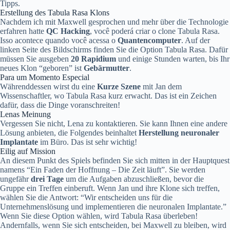
Tipps.
Erstellung des Tabula Rasa Klons
Nachdem ich mit Maxwell gesprochen und mehr über die Technologie
erfahren hatte
QC Hacking
, você poderá criar o clone Tabula Rasa.
Isso acontece quando você acessa o
Quantencomputer
. Auf der
linken Seite des Bildschirms finden Sie die Option Tabula Rasa. Dafür
müssen Sie ausgeben
20 Rapidium
und einige Stunden warten, bis Ihr
neues Klon “geboren” ist
Gebärmutter
.
Para um Momento Especial
Währenddessen wirst du eine
Kurze Szene
mit Jan dem
Wissenschaftler, wo Tabula Rasa kurz erwacht. Das ist ein Zeichen
dafür, dass die Dinge voranschreiten!
Lenas Meinung
Vergessen Sie nicht, Lena zu kontaktieren. Sie kann Ihnen eine andere
Lösung anbieten, die Folgendes beinhaltet
Herstellung neuronaler
Implantate
im Büro. Das ist sehr wichtig!
Eilig auf Mission
An diesem Punkt des Spiels befinden Sie sich mitten in der Hauptquest
namens “Ein Faden der Hoffnung – Die Zeit läuft”. Sie werden
ungefähr
drei Tage
um die Aufgaben abzuschließen, bevor die
Gruppe ein Treffen einberuft. Wenn Jan und ihre Klone sich treffen,
wählen Sie die Antwort: “Wir entscheiden uns für die
Unternehmenslösung und implementieren die neuronalen Implantate.”
Wenn Sie diese Option wählen, wird Tabula Rasa überleben!
Andernfalls, wenn Sie sich entscheiden, bei Maxwell zu bleiben, wird