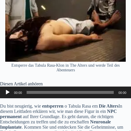
Entsperre das Tabula Rasa-Klon in The Alters und werde Teil des
Abenteuers
Diesen Artikel anhören
Audio-
00:00
00:00
Player
Du bist neugierig, wie
entsperren
o Tabula Rasa em
Die Alters
In
diesem Leitfaden erklären wir, wie man diese Figur in ein
NPC
permanent
auf Ihrer Grundlage. Es geht darum, die richtigen
Entscheidungen zu treffen und die zu erschaffen
Neuronale
Implantate
. Kommen Sie und entdecken Sie die Geheimnisse, um