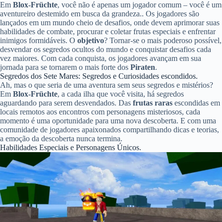
Em
Blox-Früchte
, você não é apenas um jogador comum – você é um
aventureiro destemido em busca da grandeza.. Os jogadores são
lançados em um mundo cheio de desafios, onde devem aprimorar suas
habilidades de combate, procurar e coletar frutas especiais e enfrentar
inimigos formidáveis. O
objetivo
? Tornar-se o mais poderoso possível,
desvendar os segredos ocultos do mundo e conquistar desafios cada
vez maiores. Com cada conquista, os jogadores avançam em sua
jornada para se tornarem o mais forte dos
Piraten
.
Segredos dos Sete Mares: Segredos e Curiosidades escondidos.
Ah, mas o que seria de uma aventura sem seus segredos e mistérios?
Em
Blox-Früchte
, a cada ilha que você visita, há segredos
aguardando para serem desvendados. Das
frutas raras
escondidas em
locais remotos aos encontros com personagens misteriosos, cada
momento é uma oportunidade para uma nova descoberta. E com uma
comunidade de jogadores apaixonados compartilhando dicas e teorias,
a emoção da descoberta nunca termina.
Habilidades Especiais e Personagens Únicos.