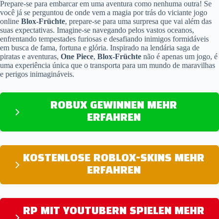
Prepare-se para embarcar em uma aventura como nenhuma outra! Se
você já se perguntou de onde vem a magia por trás do viciante jogo
online
Blox-Früchte
, prepare-se para uma surpresa que vai além das
suas expectativas. Imagine-se navegando pelos vastos oceanos,
enfrentando tempestades furiosas e desafiando inimigos formidáveis
em busca de fama, fortuna e glória. Inspirado na lendária saga de
piratas e aventuras,
One Piece
,
Blox-Früchte
não é apenas um jogo, é
uma experiência única que o transporta para um mundo de maravilhas
e perigos inimagináveis.
ROBUX GEWINNEN MEHR
ERFAHREN
KOSTENLOSE ROBLOX-SKINS MEHR
ERFAHREN
RP MIT YOUTUBERN SPIELEN MEHR