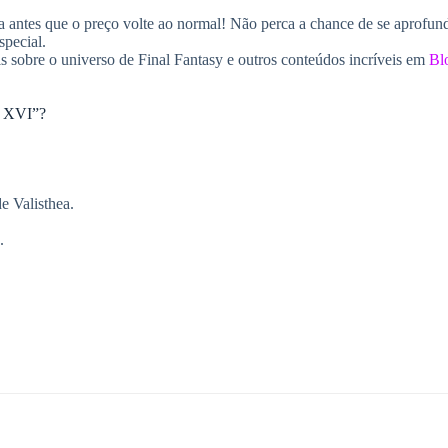
a antes que o preço volte ao normal! Não perca a chance de se aprofun
special.
s sobre o universo de Final Fantasy e outros conteúdos incríveis em
Bl
y XVI”?
de Valisthea.
.