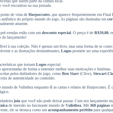
eceitas que fazem parte da cultura local.
e você encontrou na sua jornada.
o ponto de vista de
Harpocrates
, que aparece frequentemente em Final 
go autêntico do próprio mundo do jogo. As páginas são ilustradas em
cor
sualmente atraente.
as pré-vendas estão com um
desconto especial
. O preço é de
R$39,80
, 
es do lançamento!
rdível à sua coleção. Não é apenas um livro, mas uma forma de se conec
lvente e as ilustrações deslumbrantes,
Logos
promete ser uma experiên
acterísticas que tornam
Logos
especial:
o apresentadas de forma a entender melhor suas motivações e histórias.
scritas pelos dubladores do jogo, como
Ben Starr
(Clive),
Stewart Cl
xtra de autenticidade ao conteúdo.
do mundo de Valisthea enquanto lê as cartas e relatos de Harpocrates. É
ágico.
rdadeira
joia
que você não pode deixar passar. Com seu lançamento m
única
de imersão no fascinante mundo de
Valisthea
. Mit
368 páginas
r
lvente, ele se destaca como um
acompanhamento perfeito
para qualque