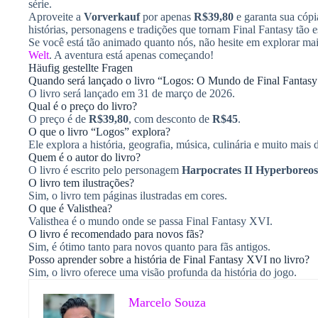
série.
Aproveite a
Vorverkauf
por apenas
R$39,80
e garanta sua cópi
histórias, personagens e tradições que tornam Final Fantasy tão e
Se você está tão animado quanto nós, não hesite em explorar mai
Welt
. A aventura está apenas começando!
Häufig gestellte Fragen
Quando será lançado o livro “Logos: O Mundo de Final Fantas
O livro será lançado em 31 de março de 2026.
Qual é o preço do livro?
O preço é de
R$39,80
, com desconto de
R$45
.
O que o livro “Logos” explora?
Ele explora a história, geografia, música, culinária e muito mais 
Quem é o autor do livro?
O livro é escrito pelo personagem
Harpocrates II Hyperboreos
O livro tem ilustrações?
Sim, o livro tem páginas ilustradas em cores.
O que é Valisthea?
Valisthea é o mundo onde se passa Final Fantasy XVI.
O livro é recomendado para novos fãs?
Sim, é ótimo tanto para novos quanto para fãs antigos.
Posso aprender sobre a história de Final Fantasy XVI no livro?
Sim, o livro oferece uma visão profunda da história do jogo.
Marcelo Souza