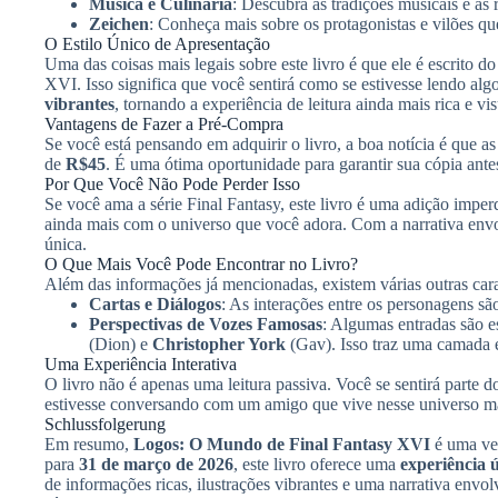
Música e Culinária
: Descubra as tradições musicais e as r
Zeichen
: Conheça mais sobre os protagonistas e vilões qu
O Estilo Único de Apresentação
Uma das coisas mais legais sobre este livro é que ele é escrito d
XVI. Isso significa que você sentirá como se estivesse lendo al
vibrantes
, tornando a experiência de leitura ainda mais rica e vi
Vantagens de Fazer a Pré-Compra
Se você está pensando em adquirir o livro, a boa notícia é que 
de
R$45
. É uma ótima oportunidade para garantir sua cópia ant
Por Que Você Não Pode Perder Isso
Se você ama a série Final Fantasy, este livro é uma adição impe
ainda mais com o universo que você adora. Com a narrativa envo
única.
O Que Mais Você Pode Encontrar no Livro?
Além das informações já mencionadas, existem várias outras car
Cartas e Diálogos
: As interações entre os personagens sã
Perspectivas de Vozes Famosas
: Algumas entradas são e
(Dion) e
Christopher York
(Gav). Isso traz uma camada e
Uma Experiência Interativa
O livro não é apenas uma leitura passiva. Você se sentirá parte 
estivesse conversando com um amigo que vive nesse universo m
Schlussfolgerung
Em resumo,
Logos: O Mundo de Final Fantasy XVI
é uma ve
para
31 de março de 2026
, este livro oferece uma
experiência 
de informações ricas, ilustrações vibrantes e uma narrativa envo