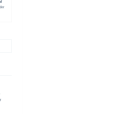
uf
der
r