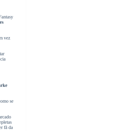
Fantasy
es
em vez
tar
cia
arke
 como se
arcado
epletas
r fã da