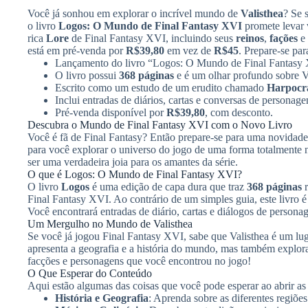
Você já sonhou em explorar o incrível mundo de
Valisthea
? Se 
o livro
Logos: O Mundo de Final Fantasy XVI
promete levar
rica
Lore
de Final Fantasy XVI, incluindo seus
reinos
,
fações
e
está em pré-venda por
R$39,80
em vez de
R$45
. Prepare-se par
Lançamento do livro “Logos: O Mundo de Final Fantasy
O livro possui
368 páginas
e é um olhar profundo sobre Va
Escrito como um estudo de um erudito chamado
Harpocra
Inclui entradas de diários, cartas e conversas de personage
Pré-venda disponível por
R$39,80
, com desconto.
Descubra o Mundo de Final Fantasy XVI com o Novo Livro
Você é fã de Final Fantasy? Então prepare-se para uma novidade 
para você explorar o universo do jogo de uma forma totalmente
ser uma verdadeira joia para os amantes da série.
O que é Logos: O Mundo de Final Fantasy XVI?
O livro
Logos
é uma edição de capa dura que traz
368 páginas
r
Final Fantasy XVI. Ao contrário de um simples guia, este livr
Você encontrará entradas de diário, cartas e diálogos de persona
Um Mergulho no Mundo de Valisthea
Se você já jogou Final Fantasy XVI, sabe que Valisthea é um lu
apresenta a geografia e a história do mundo, mas também explo
facções e personagens que você encontrou no jogo!
O Que Esperar do Conteúdo
Aqui estão algumas das coisas que você pode esperar ao abrir a
História e Geografia
: Aprenda sobre as diferentes regiões