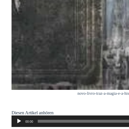
novo-livro-traz-a-magia-e-a-hi
Diesen Artikel anhören
Audio-
00:00
Player