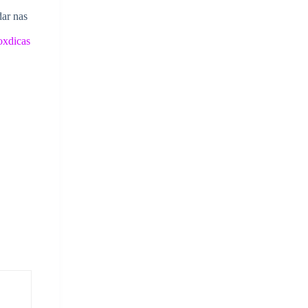
dar nas
oxdicas