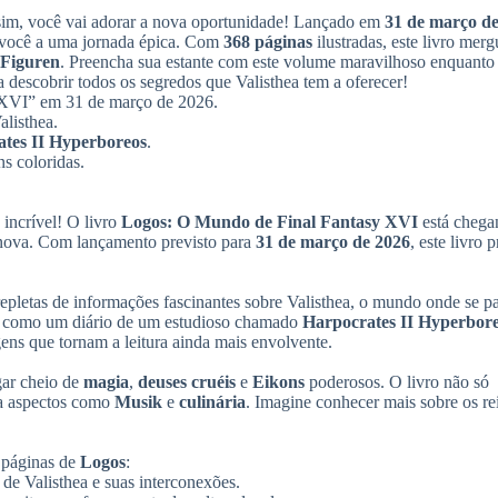
u
sim, você vai adorar a nova oportunidade! Lançado em
31 de março d
di
 você a uma jornada épica. Com
368 páginas
ilustradas, este livro merg
La
Figuren
. Preencha sua estante com este volume maravilhoso enquanto 
zu
a descobrir todos os segredos que Valisthea tem a oferecer!
reg
 XVI” em 31 de março de 2026.
listhea.
tes II Hyperboreos
.
ns coloridas.
incrível! O livro
Logos: O Mundo de Final Fantasy XVI
está chega
 nova. Com lançamento previsto para
31 de março de 2026
, este livro 
epletas de informações fascinantes sobre Valisthea, o mundo onde se p
o é como um diário de um estudioso chamado
Harpocrates II Hyperbor
gens que tornam a leitura ainda mais envolvente.
gar cheio de
magia
,
deuses cruéis
e
Eikons
poderosos. O livro não só
ra aspectos como
Musik
e
culinária
. Imagine conhecer mais sobre os re
s páginas de
Logos
:
 de Valisthea e suas interconexões.