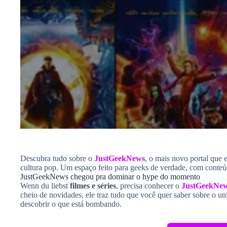
Descubra tudo sobre o
JustGeekNews
, o mais novo portal que 
cultura pop. Um espaço feito para geeks de verdade, com conteúd
JustGeekNews chegou pra dominar o hype do momento
Wenn du liebst
filmes e séries
, precisa conhecer o
JustGeekNe
cheio de novidades, ele traz tudo que você quer saber sobre o 
descobrir o que está bombando.