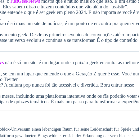
ies, o
JustGeekNews
mostra que é muito mais do que isso. É um estilo 
. Eles sabem disso e trazem conteúdos que vão além do “assistir”.
 site entende o que é ser geek em pleno 2024. E não importa se você é 
.
não é só mais um site de notícias; é um ponto de encontro pra quem viv
 movimento geek. Desde os primeiros eventos de convenções até o impact
se universo evoluiu e continua a se transformar. É o tipo de conteúdo
ws
não é só um site: é um lugar onde a paixão geek encontra as melhore
al, se tem um lugar que entende o que a Geração Z quer é esse. Você nu
o Twitter.
r? A cultura pop nunca foi tão acessível e divertida. Bora entrar nesse
s meses, incluindo uma plataforma interativa onde os fãs poderão votar
ticipar de quizzes temáticos. É mais um passo para transformar a experiên
Roblox-Universum einen lebendigen Raum für seine Leidenschaft für Spiele und
 Plattform gewidmeten Blogs widmet er sich der Erkundung der verschiedenen