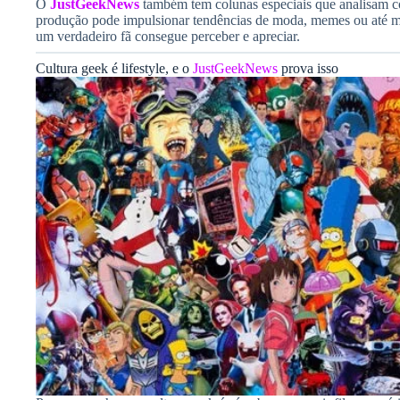
O
JustGeekNews
também tem colunas especiais que analisam c
produção pode impulsionar tendências de moda, memes ou até me
um verdadeiro fã consegue perceber e apreciar.
Cultura geek é lifestyle, e o
JustGeekNews
prova isso