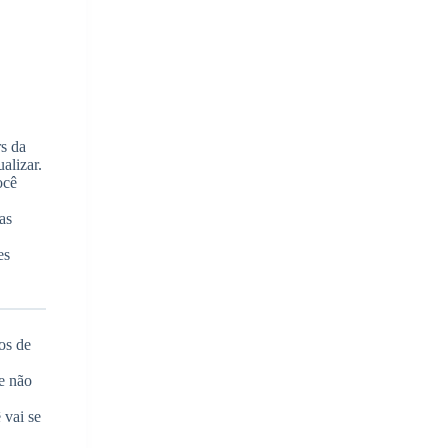
rs da
alizar.
ocê
as
es
os de
ue não
 vai se