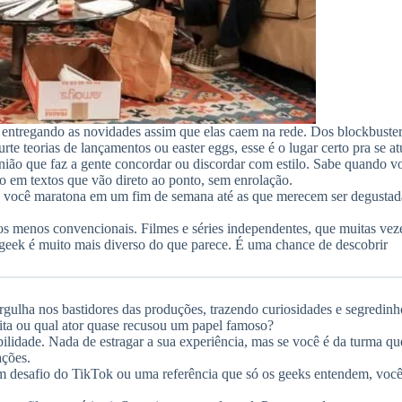
, entregando as novidades assim que elas caem na rede. Dos blockbuste
teorias de lançamentos ou easter eggs, esse é o lugar certo pra se atu
ião que faz a gente concordar ou discordar com estilo. Sabe quando v
o em textos que vão direto ao ponto, sem enrolação.
e você maratona em um fim de semana até as que merecem ser degustad
s menos convencionais. Filmes e séries independentes, que muitas vez
geek é muito mais diverso do que parece. É uma chance de descobrir
ulha nos bastidores das produções, trazendo curiosidades e segredinh
ita ou qual ator quase recusou um papel famoso?
bilidade. Nada de estragar a sua experiência, mas se você é da turma q
ações.
 um desafio do TikTok ou uma referência que só os geeks entendem, você