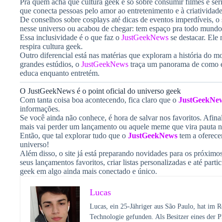
Pra quem acha que cultura geek é só sobre consumir filmes e sér
que conecta pessoas pelo amor ao entretenimento e à criatividade
De conselhos sobre cosplays até dicas de eventos imperdíveis, o
nesse universo ou acabou de chegar: tem espaço pra todo mundo
Essa inclusividade é o que faz o
JustGeekNews
se destacar. Ele 
respira cultura geek.
Outro diferencial está nas matérias que exploram a história do
grandes estúdios, o
JustGeekNews
traça um panorama de como es
educa enquanto entretém.
O JustGeekNews é o point oficial do universo geek
Com tanta coisa boa acontecendo, fica claro que o
JustGeekNe
informações.
Se você ainda não conhece, é hora de salvar nos favoritos. Afin
mais vai perder um lançamento ou aquele meme que vira pauta n
Então, que tal explorar tudo que o
JustGeekNews
tem a oferece
universo!
Além disso, o site já está preparando novidades para os próximo
seus lançamentos favoritos, criar listas personalizadas e até par
geek em algo ainda mais conectado e único.
Lucas
Lucas, ein 25-Jähriger aus São Paulo, hat im 
Technologie gefunden. Als Besitzer eines der