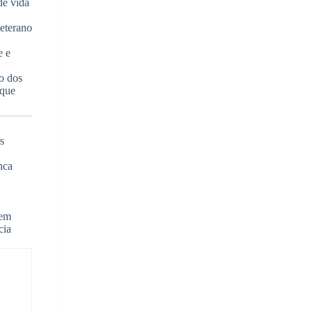
de vida
veterano
e e
o dos
 que
s
nca
 em
cia