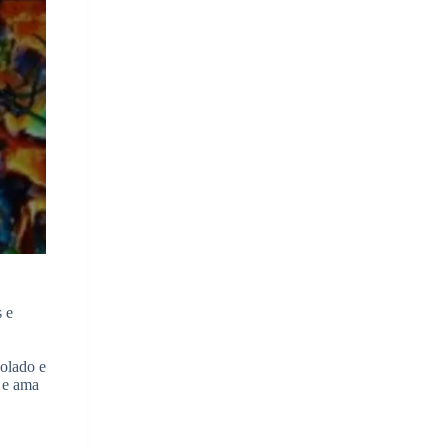
s e
colado e
 e ama