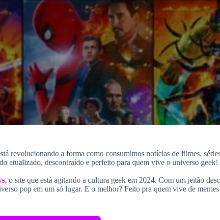
está revolucionando a forma como consumimos notícias de filmes, série
o atualizado, descontraído e perfeito para quem vive o universo geek!
ws
, o site que está agitando a cultura geek em 2024. Com um jeitão des
universo pop em um só lugar. E o melhor? Feito pra quem vive de memes