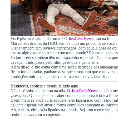
Você piscou e saiu trailer novo? O
JustGeekNews
está na frente
Marvel aos dramas da HBO, tem de tudo um pouco. E se você curte 
O site também tem reviews caprichados, com aquela dose de opin
assiste algo e quer comentar com todo mundo? Eles traduzem iss
E claro, séries também têm um espacinho especial. Daquelas qu
devagar. Tudo passa pelo filtro geek que a gente ama.
Além disso, o site conta com uma seção dedicada aos lançamento
ficam fora do radar, ganham destaque e mostram que o universo 
produções únicas que podem se tornar suas novas favoritas.
Bastidores, spoilers e trends: tá tudo aqui!
Não é só sobre o que está na tela. O
JustGeekNews
também merg
gravações. Quem não ama saber como aquela cena icônica foi fe
E tem mais: se você curte spoilers, eles fazem isso com responsa
aguenta esperar, vai amar a forma como eles entregam as inform
Ah, e claro, eles estão ligados nas trends. Seja um meme viral,
sentir em casa com o conteúdo.