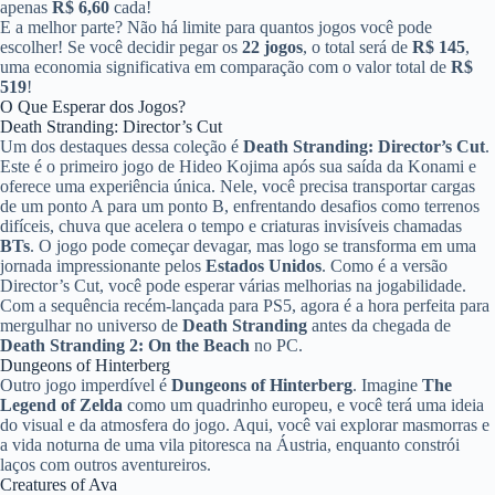
apenas
R$ 6,60
cada!
E a melhor parte? Não há limite para quantos jogos você pode
escolher! Se você decidir pegar os
22 jogos
, o total será de
R$ 145
,
uma economia significativa em comparação com o valor total de
R$
519
!
O Que Esperar dos Jogos?
Death Stranding: Director’s Cut
Um dos destaques dessa coleção é
Death Stranding: Director’s Cut
.
Este é o primeiro jogo de Hideo Kojima após sua saída da Konami e
oferece uma experiência única. Nele, você precisa transportar cargas
de um ponto A para um ponto B, enfrentando desafios como terrenos
difíceis, chuva que acelera o tempo e criaturas invisíveis chamadas
BTs
. O jogo pode começar devagar, mas logo se transforma em uma
jornada impressionante pelos
Estados Unidos
. Como é a versão
Director’s Cut, você pode esperar várias melhorias na jogabilidade.
Com a sequência recém-lançada para PS5, agora é a hora perfeita para
mergulhar no universo de
Death Stranding
antes da chegada de
Death Stranding 2: On the Beach
no PC.
Dungeons of Hinterberg
Outro jogo imperdível é
Dungeons of Hinterberg
. Imagine
The
Legend of Zelda
como um quadrinho europeu, e você terá uma ideia
do visual e da atmosfera do jogo. Aqui, você vai explorar masmorras e
a vida noturna de uma vila pitoresca na Áustria, enquanto constrói
laços com outros aventureiros.
Creatures of Ava