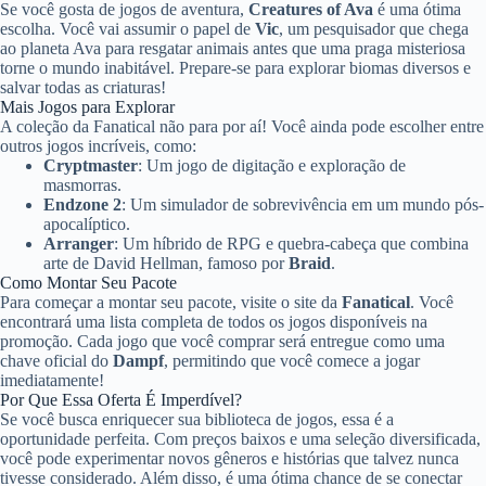
Se você gosta de jogos de aventura,
Creatures of Ava
é uma ótima
escolha. Você vai assumir o papel de
Vic
, um pesquisador que chega
ao planeta Ava para resgatar animais antes que uma praga misteriosa
torne o mundo inabitável. Prepare-se para explorar biomas diversos e
salvar todas as criaturas!
Mais Jogos para Explorar
A coleção da Fanatical não para por aí! Você ainda pode escolher entre
outros jogos incríveis, como:
Cryptmaster
: Um jogo de digitação e exploração de
masmorras.
Endzone 2
: Um simulador de sobrevivência em um mundo pós-
apocalíptico.
Arranger
: Um híbrido de RPG e quebra-cabeça que combina
arte de David Hellman, famoso por
Braid
.
Como Montar Seu Pacote
Para começar a montar seu pacote, visite o site da
Fanatical
. Você
encontrará uma lista completa de todos os jogos disponíveis na
promoção. Cada jogo que você comprar será entregue como uma
chave oficial do
Dampf
, permitindo que você comece a jogar
imediatamente!
Por Que Essa Oferta É Imperdível?
Se você busca enriquecer sua biblioteca de jogos, essa é a
oportunidade perfeita. Com preços baixos e uma seleção diversificada,
você pode experimentar novos gêneros e histórias que talvez nunca
tivesse considerado. Além disso, é uma ótima chance de se conectar