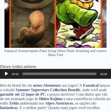
Fanatical-Sommerspiele-Paket bringt Ihnen Death Stranding und weitere
Muss-Titel
Diesen Artikel anhören
Audio-
00:00
00:00
Player
Bist du bereit für ein
neues Abenteuer
nos jogos? A
Fanatical
lançou
a coleção
Summer Superstars Collection Bundle
, onde você pode
garantir até 22 jogos de PC
a preços incríveis! Com títulos que vão
de um aclamado jogo de
Hideo Kojima
a uma experiência colorida no
estilo
Zelda
ambientada nos
Alpes Austríacos
, as opções são
fantásticas
. E a melhor parte? Quanto mais jogos você escolher,