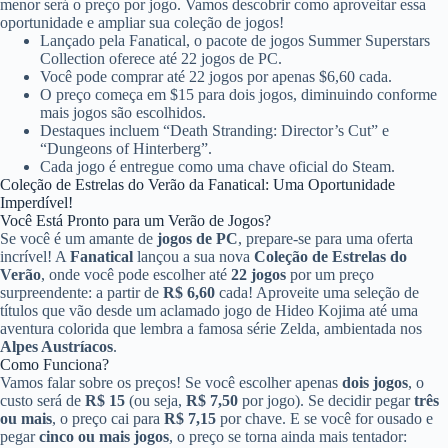
menor será o preço por jogo. Vamos descobrir como aproveitar essa
oportunidade e ampliar sua coleção de jogos!
Lançado pela Fanatical, o pacote de jogos Summer Superstars
Collection oferece até 22 jogos de PC.
Você pode comprar até 22 jogos por apenas $6,60 cada.
O preço começa em $15 para dois jogos, diminuindo conforme
mais jogos são escolhidos.
Destaques incluem “Death Stranding: Director’s Cut” e
“Dungeons of Hinterberg”.
Cada jogo é entregue como uma chave oficial do Steam.
Coleção de Estrelas do Verão da Fanatical: Uma Oportunidade
Imperdível!
Você Está Pronto para um Verão de Jogos?
Se você é um amante de
jogos de PC
, prepare-se para uma oferta
incrível! A
Fanatical
lançou a sua nova
Coleção de Estrelas do
Verão
, onde você pode escolher até
22 jogos
por um preço
surpreendente: a partir de
R$ 6,60
cada! Aproveite uma seleção de
títulos que vão desde um aclamado jogo de Hideo Kojima até uma
aventura colorida que lembra a famosa série Zelda, ambientada nos
Alpes Austríacos
.
Como Funciona?
Vamos falar sobre os preços! Se você escolher apenas
dois jogos
, o
custo será de
R$ 15
(ou seja,
R$ 7,50
por jogo). Se decidir pegar
três
ou mais
, o preço cai para
R$ 7,15
por chave. E se você for ousado e
pegar
cinco ou mais jogos
, o preço se torna ainda mais tentador: