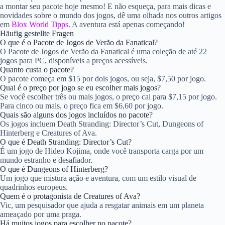
a montar seu pacote hoje mesmo! E não esqueça, para mais dicas e
novidades sobre o mundo dos jogos, dê uma olhada nos outros artigos
em
Blox World Tipps
. A aventura está apenas começando!
Häufig gestellte Fragen
O que é o Pacote de Jogos de Verão da Fanatical?
O Pacote de Jogos de Verão da Fanatical é uma coleção de até 22
jogos para PC, disponíveis a preços acessíveis.
Quanto custa o pacote?
O pacote começa em $15 por dois jogos, ou seja, $7,50 por jogo.
Qual é o preço por jogo se eu escolher mais jogos?
Se você escolher três ou mais jogos, o preço cai para $7,15 por jogo.
Para cinco ou mais, o preço fica em $6,60 por jogo.
Quais são alguns dos jogos incluídos no pacote?
Os jogos incluem Death Stranding: Director’s Cut, Dungeons of
Hinterberg e Creatures of Ava.
O que é Death Stranding: Director’s Cut?
É um jogo de Hideo Kojima, onde você transporta carga por um
mundo estranho e desafiador.
O que é Dungeons of Hinterberg?
Um jogo que mistura ação e aventura, com um estilo visual de
quadrinhos europeus.
Quem é o protagonista de Creatures of Ava?
Vic, um pesquisador que ajuda a resgatar animais em um planeta
ameaçado por uma praga.
Há muitos jogos para escolher no pacote?