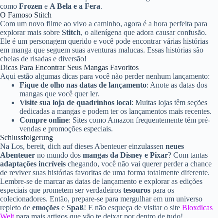
como
Frozen
e
A Bela e a Fera
.
O Famoso Stitch
Com um novo filme ao vivo a caminho, agora é a hora perfeita para
explorar mais sobre
Stitch
, o alienígena que adora causar confusão.
Ele é um personagem querido e você pode encontrar várias histórias
em manga que seguem suas aventuras malucas. Essas histórias são
cheias de risadas e diversão!
Dicas Para Encontrar Seus Mangas Favoritos
Aqui estão algumas dicas para você não perder nenhum lançamento:
Fique de olho nas datas de lançamento
: Anote as datas dos
mangas que você quer ler.
Visite sua loja de quadrinhos local
: Muitas lojas têm seções
dedicadas a mangas e podem ter os lançamentos mais recentes.
Compre online
: Sites como Amazon frequentemente têm pré-
vendas e promoções especiais.
Schlussfolgerung
Na Los, bereit, dich auf dieses Abenteuer einzulassen
neues
Abenteuer
no mundo dos
mangas da Disney e Pixar
? Com tantas
adaptações incríveis
chegando, você não vai querer perder a chance
de reviver suas histórias favoritas de uma forma totalmente diferente.
Lembre-se de marcar as datas de lançamento e explorar as edições
especiais que prometem ser verdadeiros
tesouros
para os
colecionadores. Então, prepare-se para mergulhar em um universo
repleto de
emoções
e
Spaß
! E não esqueça de visitar o site
Bloxdicas
Welt
para mais artigos que vão te deixar por dentro de tudo!