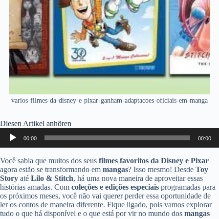
varios-filmes-da-disney-e-pixar-ganham-adaptacoes-oficiais-em-manga
Diesen Artikel anhören
Audio-
00:00
00:00
Player
Você sabia que muitos dos seus
filmes favoritos da Disney e Pixar
agora estão se transformando em
mangas
? Isso mesmo! Desde
Toy
Story
até
Lilo & Stitch
, há uma nova maneira de aproveitar essas
histórias amadas. Com
coleções e edições especiais
programadas para
os próximos meses, você não vai querer perder essa oportunidade de
ler os contos de maneira diferente. Fique ligado, pois vamos explorar
tudo o que há disponível e o que está por vir no mundo dos
mangas