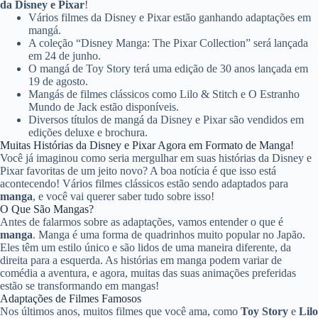
da Disney e Pixar
!
Vários filmes da Disney e Pixar estão ganhando adaptações em
mangá.
A coleção “Disney Manga: The Pixar Collection” será lançada
em 24 de junho.
O mangá de Toy Story terá uma edição de 30 anos lançada em
19 de agosto.
Mangás de filmes clássicos como Lilo & Stitch e O Estranho
Mundo de Jack estão disponíveis.
Diversos títulos de mangá da Disney e Pixar são vendidos em
edições deluxe e brochura.
Muitas Histórias da Disney e Pixar Agora em Formato de Manga!
Você já imaginou como seria mergulhar em suas histórias da Disney e
Pixar favoritas de um jeito novo? A boa notícia é que isso está
acontecendo! Vários filmes clássicos estão sendo adaptados para
manga
, e você vai querer saber tudo sobre isso!
O Que São Mangas?
Antes de falarmos sobre as adaptações, vamos entender o que é
manga
. Manga é uma forma de quadrinhos muito popular no Japão.
Eles têm um estilo único e são lidos de uma maneira diferente, da
direita para a esquerda. As histórias em manga podem variar de
comédia a aventura, e agora, muitas das suas animações preferidas
estão se transformando em mangas!
Adaptações de Filmes Famosos
Nos últimos anos, muitos filmes que você ama, como
Toy Story
e
Lilo