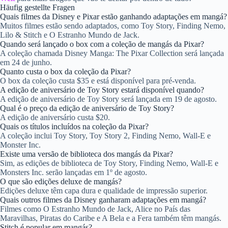
Häufig gestellte Fragen
Quais filmes da Disney e Pixar estão ganhando adaptações em mangá?
Muitos filmes estão sendo adaptados, como Toy Story, Finding Nemo,
Lilo & Stitch e O Estranho Mundo de Jack.
Quando será lançado o box com a coleção de mangás da Pixar?
A coleção chamada Disney Manga: The Pixar Collection será lançada
em 24 de junho.
Quanto custa o box da coleção da Pixar?
O box da coleção custa $35 e está disponível para pré-venda.
A edição de aniversário de Toy Story estará disponível quando?
A edição de aniversário de Toy Story será lançada em 19 de agosto.
Qual é o preço da edição de aniversário de Toy Story?
A edição de aniversário custa $20.
Quais os títulos incluídos na coleção da Pixar?
A coleção inclui Toy Story, Toy Story 2, Finding Nemo, Wall-E e
Monster Inc.
Existe uma versão de biblioteca dos mangás da Pixar?
Sim, as edições de biblioteca de Toy Story, Finding Nemo, Wall-E e
Monsters Inc. serão lançadas em 1º de agosto.
O que são edições deluxe de mangás?
Edições deluxe têm capa dura e qualidade de impressão superior.
Quais outros filmes da Disney ganharam adaptações em mangá?
Filmes como O Estranho Mundo de Jack, Alice no País das
Maravilhas, Piratas do Caribe e A Bela e a Fera também têm mangás.
Stitch é popular em mangás?