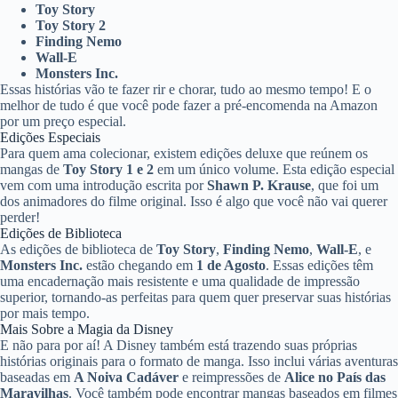
Toy Story
Toy Story 2
Finding Nemo
Wall-E
Monsters Inc.
Essas histórias vão te fazer rir e chorar, tudo ao mesmo tempo! E o
melhor de tudo é que você pode fazer a pré-encomenda na Amazon
por um preço especial.
Edições Especiais
Para quem ama colecionar, existem edições deluxe que reúnem os
mangas de
Toy Story 1 e 2
em um único volume. Esta edição especial
vem com uma introdução escrita por
Shawn P. Krause
, que foi um
dos animadores do filme original. Isso é algo que você não vai querer
perder!
Edições de Biblioteca
As edições de biblioteca de
Toy Story
,
Finding Nemo
,
Wall-E
, e
Monsters Inc.
estão chegando em
1 de Agosto
. Essas edições têm
uma encadernação mais resistente e uma qualidade de impressão
superior, tornando-as perfeitas para quem quer preservar suas histórias
por mais tempo.
Mais Sobre a Magia da Disney
E não para por aí! A Disney também está trazendo suas próprias
histórias originais para o formato de manga. Isso inclui várias aventuras
baseadas em
A Noiva Cadáver
e reimpressões de
Alice no País das
Maravilhas
. Você também pode encontrar mangas baseados em filmes