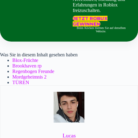
Erfahrungen in Roblox
freizuschalten.
JETZT ROBUX
GEWINNEN
Beim Klicken bleiben Sie auf derselben
Website.
Was Sie in diesem Inhalt gesehen haben
Blox-Früchte
Brookhaven rp
Regenbogen Freunde
Mordgeheimnis 2
TÜREN
Lucas