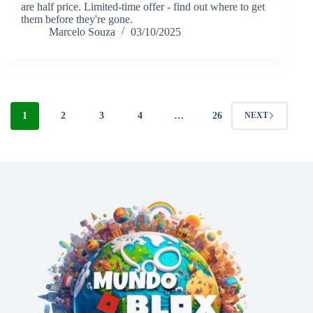
are half price. Limited-time offer - find out where to get
them before they're gone.
Marcelo Souza
03/10/2025
1
2
3
4
…
26
NEXT