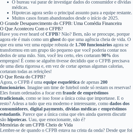
O bureau vai parar de investigar dados do consumidor e dívidas
médicas.
Hipotecas agora serão o principal assunto para a equipe restante.
Muitos casos foram abandonados desde o início de 2025.
O Grande Desaparecimento do CFPB: Uma Comédia Financeira
O Que Aconteceu Com o CFPB?
Have you ever heard of
CFPB
? Não? Bem, não se preocupe, porque
agora ele é mais como um
ghost
do que uma agência cheia de vida. O
que era uma vez uma equipe robusta de
1.700 funcionários
agora se
transformou em um grupo tão pequeno que você poderia contar nos
dedos de uma mão. Sim, você leu certo, eles cortaram
90%
dos
empregos! É como se alguém tivesse decidido que o CFPB precisava
de uma dieta rigorosa e, em vez de cortar apenas algumas calorias,
cortaram todas as refeições!
O Que Resta do CFPB?
Agora, o CFPB é uma
equipe esquelética
de apenas
200
funcionários
. Imagine um time de futebol onde só restam os reservas!
Eles foram ordenados a focar em
fraude de empréstimos
tradicionais
, como se isso fosse a única coisa que importasse. E o
resto? Adeus a tudo que era moderno e interessante, como
dados dos
consumidores
,
digital payments
,
dívidas médicas
e
empréstimos
estudantis
. Parece que a única coisa que eles ainda querem discutir
são
hipotecas
. Uau, que emocionante, não é?
Memórias de um CFPB Cheio de Vida
Lembre-se de quando o CFPB estava na crista da onda? Desde que foi