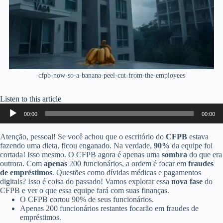
cfpb-now-so-a-banana-peel-cut-from-the-employees
Listen to this article
Audio
00:00
00:00
Player
Atenção, pessoal! Se você achou que o escritório do
CFPB
estava
fazendo uma dieta, ficou enganado. Na verdade,
90%
da equipe foi
cortada! Isso mesmo. O CFPB agora é apenas uma
sombra
do que era
outrora. Com
apenas
200 funcionários, a ordem é focar em
fraudes
de empréstimos
. Questões como dívidas médicas e pagamentos
digitais? Isso é coisa do passado! Vamos explorar essa
nova fase
do
CFPB e ver o que essa equipe fará com suas finanças.
O CFPB cortou 90% de seus funcionários.
Apenas 200 funcionários restantes focarão em fraudes de
empréstimos.