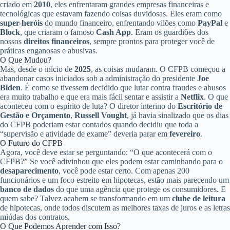
criado em
2010
, eles enfrentaram grandes empresas financeiras e
tecnológicas que estavam fazendo coisas duvidosas. Eles eram como
super-heróis
do mundo financeiro, enfrentando vilões como
PayPal
e
Block
, que criaram o famoso
Cash App
. Eram os guardiões dos
nossos
direitos financeiros
, sempre prontos para proteger você de
práticas enganosas e abusivas.
O Que Mudou?
Mas, desde o início de
2025
, as coisas mudaram. O CFPB começou a
abandonar casos iniciados sob a administração do presidente
Joe
Biden
. É como se tivessem decidido que lutar contra fraudes e abusos
era muito trabalho e que era mais fácil sentar e assistir a
Netflix
. O que
aconteceu com o espírito de luta? O diretor interino do
Escritório de
Gestão e Orçamento
,
Russell Vought
, já havia sinalizado que os dias
do CFPB poderiam estar contados quando decidiu que toda a
“supervisão e atividade de exame” deveria parar em
fevereiro
.
O Futuro do CFPB
Agora, você deve estar se perguntando: “O que acontecerá com o
CFPB?” Se você adivinhou que eles podem estar caminhando para o
desaparecimento
, você pode estar certo. Com apenas 200
funcionários e um foco estreito em hipotecas, estão mais parecendo um
banco de dados
do que uma agência que protege os consumidores. E
quem sabe? Talvez acabem se transformando em um
clube de leitura
de hipotecas, onde todos discutem as melhores taxas de juros e as letras
miúdas dos contratos.
O Que Podemos Aprender com Isso?