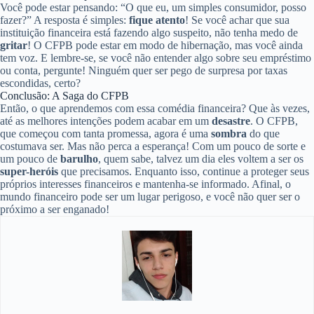
Você pode estar pensando: “O que eu, um simples consumidor, posso
fazer?” A resposta é simples:
fique atento
! Se você achar que sua
instituição financeira está fazendo algo suspeito, não tenha medo de
gritar
! O CFPB pode estar em modo de hibernação, mas você ainda
tem voz. E lembre-se, se você não entender algo sobre seu empréstimo
ou conta, pergunte! Ninguém quer ser pego de surpresa por taxas
escondidas, certo?
Conclusão: A Saga do CFPB
Então, o que aprendemos com essa comédia financeira? Que às vezes,
até as melhores intenções podem acabar em um
desastre
. O CFPB,
que começou com tanta promessa, agora é uma
sombra
do que
costumava ser. Mas não perca a esperança! Com um pouco de sorte e
um pouco de
barulho
, quem sabe, talvez um dia eles voltem a ser os
super-heróis
que precisamos. Enquanto isso, continue a proteger seus
próprios interesses financeiros e mantenha-se informado. Afinal, o
mundo financeiro pode ser um lugar perigoso, e você não quer ser o
próximo a ser enganado!