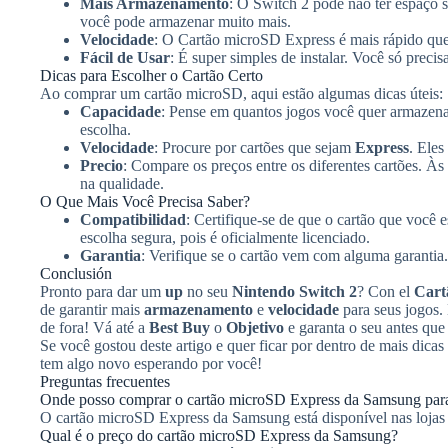
Mais Armazenamento
: O Switch 2 pode não ter espaço s
você pode armazenar muito mais.
Velocidade
: O Cartão microSD Express é mais rápido que 
Fácil de Usar
: É super simples de instalar. Você só preci
Dicas para Escolher o Cartão Certo
Ao comprar um cartão microSD, aqui estão algumas dicas úteis:
Capacidade
: Pense em quantos jogos você quer armazena
escolha.
Velocidade
: Procure por cartões que sejam
Express
. Eles
Precio
: Compare os preços entre os diferentes cartões. À
na qualidade.
O Que Mais Você Precisa Saber?
Compatibilidad
: Certifique-se de que o cartão que voc
escolha segura, pois é oficialmente licenciado.
Garantia
: Verifique se o cartão vem com alguma garantia.
Conclusión
Pronto para dar um
up
no seu
Nintendo Switch 2
? Con el
Cart
de garantir mais
armazenamento
e
velocidade
para seus jogos.
de fora! Vá até a
Best Buy
o
Objetivo
e garanta o seu antes que
Se você gostou deste artigo e quer ficar por dentro de mais dicas 
tem algo novo esperando por você!
Preguntas frecuentes
Onde posso comprar o cartão microSD Express da Samsung par
O cartão microSD Express da Samsung está disponível nas lojas
Qual é o preço do cartão microSD Express da Samsung?