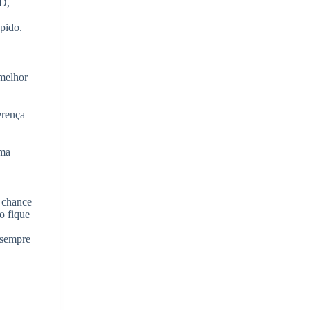
SD,
pido.
 melhor
erença
uma
 chance
o fique
 sempre