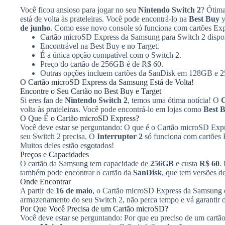
Você ficou ansioso para jogar no seu
Nintendo Switch 2
? Ótima
está de volta às prateleiras. Você pode encontrá-lo na
Best Buy
y
de junho
. Como esse novo console só funciona com cartões Expr
Cartão microSD Express da Samsung para Switch 2 dispo
Encontrável na Best Buy e no Target.
É a única opção compatível com o Switch 2.
Preço do cartão de 256GB é de R$ 60.
Outras opções incluem cartões da SanDisk em 128GB e 
O Cartão microSD Express da Samsung Está de Volta!
Encontre o Seu Cartão no Best Buy e Target
Si eres fan de
Nintendo Switch 2
, temos uma ótima notícia! O
C
volta às prateleiras. Você pode encontrá-lo em lojas como
Best 
O Que É o Cartão microSD Express?
Você deve estar se perguntando: O que é o Cartão microSD Expr
seu Switch 2 precisa. O
Interruptor 2
só funciona com cartões E
Muitos deles estão esgotados!
Preços e Capacidades
O cartão da Samsung tem capacidade de
256GB
e custa
R$ 60
.
também pode encontrar o cartão da
SanDisk
, que tem versões d
Onde Encontrar
A partir de
16 de maio
, o Cartão microSD Express da Samsung e
armazenamento do seu Switch 2, não perca tempo e vá garantir o
Por Que Você Precisa de um Cartão microSD?
Você deve estar se perguntando: Por que eu preciso de um cart