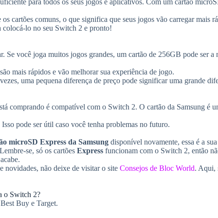
uficiente para todos os seus jogos e aplicativos. Com um cartão micro
os cartões comuns, o que significa que seus jogos vão carregar mais rá
sa colocá-lo no seu Switch 2 e pronto!
r. Se você joga muitos jogos grandes, um cartão de 256GB pode ser a
 são mais rápidos e vão melhorar sua experiência de jogo.
s vezes, uma pequena diferença de preço pode significar uma grande dif
ê está comprando é compatível com o Switch 2. O cartão da Samsung é 
 Isso pode ser útil caso você tenha problemas no futuro.
ão microSD Express da Samsung
disponível novamente, essa é a sua
 Lembre-se, só os cartões
Express
funcionam com o Switch 2, então nã
 acabe.
e novidades, não deixe de visitar o site
Consejos de Bloc World
. Aqui,
a o Switch 2?
 Best Buy e Target.