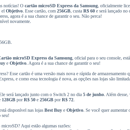
de
s notícias! O
cartão microSD Express da Samsung
, oficialmente lic
fl
 el
Objetivo
. Esse cartão, com
256GB
, custa
R$ 60
e será lançado no 
ar
ess, agora é a sua chance de garantir o seu. Não perca!
pa
nível novamente.
au
o
di
el
256GB.
vo
artão microSD Express da Samsung
, oficial para o seu console, est
Buy
e
Objetivo
. Agora é a sua chance de garantir o seu!
ess? Esse cartão é uma versão mais nova e rápida de armazenamento q
xpress, e como essa tecnologia é nova, as opções nas lojas são limitad
 Ele será lançado junto com o Switch 2 no dia
5 de junho
. Além desse,
e
128GB
por
R$ 50
e
256GB
por
R$ 72
.
stá disponível nas lojas
Best Buy
e
Objetivo
. Se você quer aumentar 
 seu!
ão microSD? Aqui estão algumas razões: