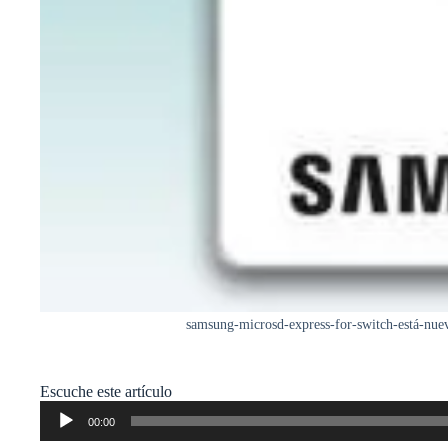
samsung-microsd-express-for-switch-está-nue
Escuche este artículo
Reproductor
00:00
de
audio