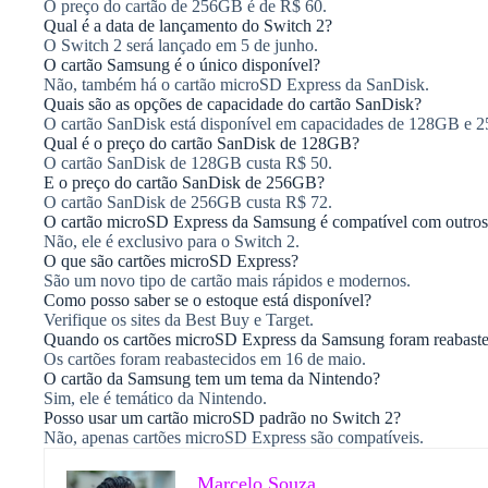
O preço do cartão de 256GB é de R$ 60.
Qual é a data de lançamento do Switch 2?
O Switch 2 será lançado em 5 de junho.
O cartão Samsung é o único disponível?
Não, também há o cartão microSD Express da SanDisk.
Quais são as opções de capacidade do cartão SanDisk?
O cartão SanDisk está disponível em capacidades de 128GB e 
Qual é o preço do cartão SanDisk de 128GB?
O cartão SanDisk de 128GB custa R$ 50.
E o preço do cartão SanDisk de 256GB?
O cartão SanDisk de 256GB custa R$ 72.
O cartão microSD Express da Samsung é compatível com outros 
Não, ele é exclusivo para o Switch 2.
O que são cartões microSD Express?
São um novo tipo de cartão mais rápidos e modernos.
Como posso saber se o estoque está disponível?
Verifique os sites da Best Buy e Target.
Quando os cartões microSD Express da Samsung foram reabaste
Os cartões foram reabastecidos em 16 de maio.
O cartão da Samsung tem um tema da Nintendo?
Sim, ele é temático da Nintendo.
Posso usar um cartão microSD padrão no Switch 2?
Não, apenas cartões microSD Express são compatíveis.
Marcelo Souza