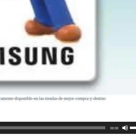
vamente-disponible-en-las-tiendas-de-mejor-compra-y-destino
Uti
00:00
las
tec