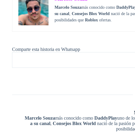
Marcelo Souza
más conocido como
DaddyPla
su canal
,
Consejos Blox World
nació de la p
posibilidades que
Roblox
ofertas.
Comparte esta historia en Whatsapp
Marcelo Souza
más conocido como
DaddyPlay
uno de lo
a su canal
,
Consejos Blox World
nació de la pasión 
posibilid