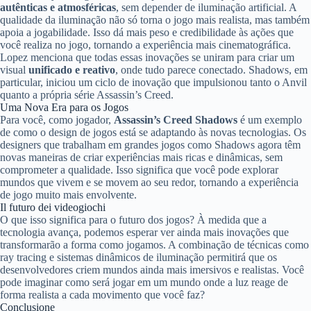
autênticas e atmosféricas
, sem depender de iluminação artificial. A
qualidade da iluminação não só torna o jogo mais realista, mas também
apoia a jogabilidade. Isso dá mais peso e credibilidade às ações que
você realiza no jogo, tornando a experiência mais cinematográfica.
Lopez menciona que todas essas inovações se uniram para criar um
visual
unificado e reativo
, onde tudo parece conectado. Shadows, em
particular, iniciou um ciclo de inovação que impulsionou tanto o Anvil
quanto a própria série Assassin’s Creed.
Uma Nova Era para os Jogos
Para você, como jogador,
Assassin’s Creed Shadows
é um exemplo
de como o design de jogos está se adaptando às novas tecnologias. Os
designers que trabalham em grandes jogos como Shadows agora têm
novas maneiras de criar experiências mais ricas e dinâmicas, sem
comprometer a qualidade. Isso significa que você pode explorar
mundos que vivem e se movem ao seu redor, tornando a experiência
de jogo muito mais envolvente.
Il futuro dei videogiochi
O que isso significa para o futuro dos jogos? À medida que a
tecnologia avança, podemos esperar ver ainda mais inovações que
transformarão a forma como jogamos. A combinação de técnicas como
ray tracing e sistemas dinâmicos de iluminação permitirá que os
desenvolvedores criem mundos ainda mais imersivos e realistas. Você
pode imaginar como será jogar em um mundo onde a luz reage de
forma realista a cada movimento que você faz?
Conclusione