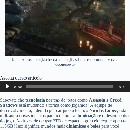
la-nuova-tecnologia-che-dà-vita-agli-assini-creano-ombra-senza-
occupare-tb
Ascolta questo articolo
Audio
00:00
00:00
Player
Sapevate che
tecnologia
por trás de jogos como
Assassin’s Creed
Shadows
está mudando a forma como jogamos? A equipe de
desenvolvimento, liderada pelo arquiteto técnico
Nicolas Lopez
, está
utilizando novas técnicas para melhorar a
iluminação
e o desempenho
do jogo. Ao invés de ocupar 2TB de espaço, agora ele requer apenas
115GB! Isso significa mundos mais
dinâmicos
e
belos
para você