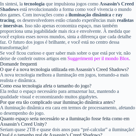
In sintesi, la
tecnologia
que impulsiona jogos como
Assassin’s Creed
Shadows
está revolucionando a forma como você vivencia o mundo
dos games. Com inovações como a
iluminação dinâmica
e
ray
tracing
, os desenvolvedores estão criando experiências mais
realistas
e
imersivas
. Isso não apenas economiza espaço, mas também
proporciona uma jogabilidade mais rica e envolvente. À medida que
você explora esses novos mundos, sinta a diferença que cada detalhe
faz. O futuro dos jogos é brilhante, e você está no centro dessa
transformação!
Se você ficou curioso e quer saber mais sobre o que está por vir, não
deixe de conferir outros artigos em
Suggerimenti per il mondo Blox
.
Domande frequenti
O que é a nova tecnologia utilizada em Assassin’s Creed Shadows?
A nova tecnologia melhora a iluminação em jogos, tornando-a mais
realista e dinâmica.
Como essa tecnologia afeta o tamanho do jogo?
Ela reduz o espaço necessário para armazenar luz, mantendo a
qualidade visual e economizando muitos gigabytes.
Por que era tão complicado usar iluminação dinâmica antes?
A iluminação dinâmica era cara em termos de processamento, afetando
o desempenho do jogo.
Quanto espaço seria necessário se a iluminação fosse feita como em
Assassin’s Creed Unity?
Seriam quase 2TB e quase dois anos para “pré-calcular” a iluminação!
Qual é o tamanho real de Assassin’s Creed Shadows?