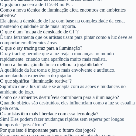
O jogo ocupa cerca de 115GB no PC.
Como a nova técnica de iluminação afeta encontros em ambientes
abertos?
Ela ajusta a densidade de luz com base na complexidade da cena,
mantendo qualidade onde mais importa.
O que é um “mapa de densidade de GI”?
É uma ferramenta que os artistas usam para pintar como a luz deve se
comportar em diferentes áreas.
O que o ray tracing traz para a iluminação?
O ray tracing permite que a luz reaja a mudanças no mundo
rapidamente, criando uma aparência muito mais realista.
Como a iluminação dinâmica melhora a jogabilidade?
A qualidade da luz torna o jogo mais envolvente e autêntico,
aumentando a experiência do jogador.
O que significa “iluminação reativa”?
Significa que a luz muda e se adapta com as ações e mudanças no
ambiente do jogo.
Como os ambientes destruíveis contribuem para a iluminação?
Quando objetos são destruídos, eles influenciam como a luz se espalha
pela cena.
Os artistas têm mais liberdade com essa tecnologia?
Sim! Eles podem fazer mudanças rápidas sem esperar por longos
tempos de “pré-cálculo”.
Por que isso é importante para o futuro dos jogos?
É um exemplo de como os jogos estão se adaptando a novas