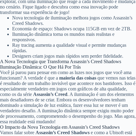
explorar, com uma iluminação que reage a cada movimento e mudança
no cenário. Fique ligado e descubra como essa inovação pode
transformar sua experiência de jogo!
Nova tecnologia de iluminação melhora jogos como Assassin’s
Creed Shadows.
Economia de espaço: Shadows ocupa 115GB em vez de 2TB.
Iluminação dinâmica torna os mundos mais realistas e
responsivos.
Ray tracing aumenta a qualidade visual e permite mudanças
rápidas.
Designers criam jogos mais rápidos sem perder fidelidade.
A Nova Tecnologia que Transforma Assassin’s Creed Shadows
Iluminação Dinâmica: O Que Há Por Trás
Você já parou para pensar em como as luzes nos jogos que você ama
funcionam? A verdade é que a
maioria das coisas
que vemos nas telas
é resultado de um trabalho invisível que acontece nos bastidores. Isso é
especialmente verdadeiro em jogos com gráficos de alta qualidade,
como os da série
Assassin’s Creed
. A iluminação é um dos elementos
mais desafiadores de se criar. Embora os desenvolvedores tenham
dominado a simulação de luz estática, fazer essa luz se mover é um
verdadeiro desafio. A iluminação dinâmica sempre exigiu muito poder
de processamento, comprometendo o desempenho do jogo. Mas agora,
essa realidade está mudando!
O Impacto da Nova Tecnologia em Assassin’s Creed Shadows
Vamos falar sobre
Assassin’s Creed Shadows
e como a Ubisoft está