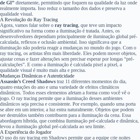
de GI”
diretamente, permitindo que foquem na qualidade da luz onde
realmente importa. Isso reduz o tamanho dos dados e preserva a
qualidade visual.
A Revolução do Ray Tracing
Agora, vamos falar sobre o
ray tracing
, que teve um impacto
significativo na forma como a iluminação é tratada. Antes, os
desenvolvedores dependiam principalmente de iluminação global pré-
calculada, reflexos e oclusão ambiental. Isso significava que a
iluminação não poderia reagir a mudanças no mundo do jogo. Com o
ray tracing, os artistas têm mais liberdade. Eles podem mover objetos,
ajustar cenas e fazer alterações sem precisar esperar por longas “pré-
calculações”. E como a iluminação é calculada pixel a pixel, a
qualidade visual é muito mais alta e precisa.
Mudanças Dinâmicas e Autenticidade
Assassin’s Creed Shadows
traz 11 diferentes momentos do dia,
quatro estações do ano e uma variedade de efeitos climáticos
dinâmicos. Todos esses elementos afetam a forma como você vê o
jogo. O ray tracing permite que a iluminação desses ambientes
dinâmicos seja precisa e consistente. Por exemplo, quando uma porta
se abre em um interior, a luz entra naturalmente. Objetos que podem
ser destruídos também contribuem para a iluminação da cena. Essa
abordagem híbrida, que combina iluminação pré-calculada e dinâmica,
levou a iluminação global pré-calculada ao seu limite.
A Experiência do Jogador
O uso do ray tracing em Shadows permite que a equipe crie noites