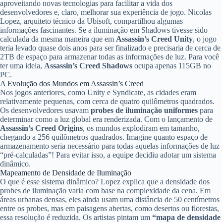
aproveitando novas tecnologias para facilitar a vida dos
desenvolvedores e, claro, melhorar sua experiência de jogo. Nicolas
Lopez, arquiteto técnico da Ubisoft, compartilhou algumas
informações fascinantes. Se a iluminação em Shadows tivesse sido
calculada da mesma maneira que em
Assassin’s Creed Unity
, o jogo
teria levado quase dois anos para ser finalizado e precisaria de cerca de
2TB de espaço para armazenar todas as informações de luz. Para você
ter uma ideia,
Assassin’s Creed Shadows
ocupa apenas 115GB no
PC.
A Evolução dos Mundos em Assassin’s Creed
Nos jogos anteriores, como Unity e Syndicate, as cidades eram
relativamente pequenas, com cerca de quatro quilômetros quadrados.
Os desenvolvedores usavam
probes de iluminação uniformes
para
determinar como a luz global era renderizada. Com o lançamento de
Assassin’s Creed Origins
, os mundos explodiram em tamanho,
chegando a 256 quilômetros quadrados. Imagine quanto espaço de
armazenamento seria necessário para todas aquelas informações de luz
“pré-calculadas”! Para evitar isso, a equipe decidiu adotar um sistema
dinâmico.
Mapeamento de Densidade de Iluminação
O que é esse sistema dinâmico? Lopez explica que a densidade dos
probes de iluminação varia com base na complexidade da cena. Em
áreas urbanas densas, eles ainda usam uma distância de 50 centímetros
entre os probes, mas em paisagens abertas, como desertos ou florestas,
essa resolução é reduzida. Os artistas pintam um
“mapa de densidade