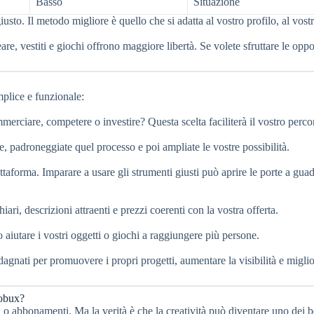
Basso
Situazione
sto. Il metodo migliore è quello che si adatta al vostro profilo, al vost
are, vestiti e giochi offrono maggiore libertà. Se volete sfruttare le oppo
mplice e funzionale:
mmerciare, competere o investire? Questa scelta faciliterà il vostro perco
le, padroneggiate quel processo e poi ampliate le vostre possibilità.
iattaforma. Imparare a usare gli strumenti giusti può aprire le porte a gua
iari, descrizioni attraenti e prezzi coerenti con la vostra offerta.
iutare i vostri oggetti o giochi a raggiungere più persone.
agnati per promuovere i propri progetti, aumentare la visibilità e miglio
Robux?
o abbonamenti. Ma la verità è che la creatività può diventare uno dei b