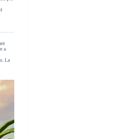
el
are
re a
co. La