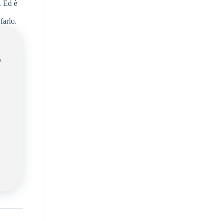
. Ed è
farlo.
O
.