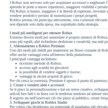
I Robux non servono solo per acquistare accessori o migliorare l'
aprendo le porte a nuove esperienze, maggiore visibilità e persino
Più Robux si hanno, maggiore è la libertà di esplorare, investire 
vendere prodotti e persino di monetizzare i propri progetti.
Roblox premia chi partecipa attivamente, crea contenuti rilevanti
non dipende solo dalla spesa, ma soprattutto dalla strategia.
I modi più intelligenti per ottenere Robux
Esistono diversi modi per aumentare il proprio numero di Robux, 
sono più rapidi, altri richiedono dedizione e creatività, ma tutti p
1. Abbonamento a Roblox Premium
Uno dei modi più stabili per mantenere un flusso costante di Ro
offre anche vantaggi extra all'interno della piattaforma.
I principali vantaggi includono:
ricezione mensile di Robux;
accesso agli scambi tra giocatori;
la possibilità di vendere oggetti e risorse;
vantaggi in alcuni acquisti di gioco.
Per chi cerca la coerenza, Premium è spesso il punto di partenza 
2. Creare e vendere abiti e accessori
Se ti piace la personalizzazione e hai un senso creativo, svilupp
articoli ben fatti e in linea con le tendenze tendono ad attirare mol
Il segreto sta nell'osservare ciò che piace al pubblico, creare fre
3. Sviluppare giochi in Roblox Studio
Per coloro che desiderano un potenziale di guadagno più elevato, 