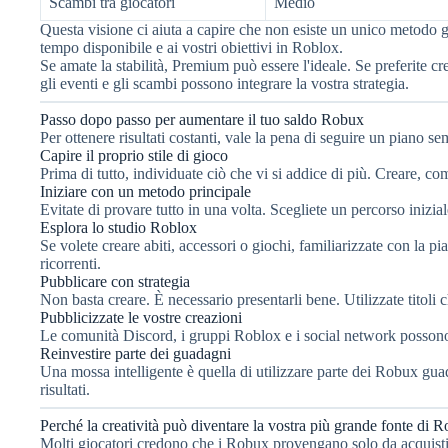
Scambi tra giocatori
Medio
Questa visione ci aiuta a capire che non esiste un unico metodo giu
tempo disponibile e ai vostri obiettivi in Roblox.
Se amate la stabilità, Premium può essere l'ideale. Se preferite cre
gli eventi e gli scambi possono integrare la vostra strategia.
Passo dopo passo per aumentare il tuo saldo Robux
Per ottenere risultati costanti, vale la pena di seguire un piano se
Capire il proprio stile di gioco
Prima di tutto, individuate ciò che vi si addice di più. Creare, co
Iniziare con un metodo principale
Evitate di provare tutto in una volta. Scegliete un percorso inizia
Esplora lo studio Roblox
Se volete creare abiti, accessori o giochi, familiarizzate con la p
ricorrenti.
Pubblicare con strategia
Non basta creare. È necessario presentarli bene. Utilizzate titoli ch
Pubblicizzate le vostre creazioni
Le comunità Discord, i gruppi Roblox e i social network possono a
Reinvestire parte dei guadagni
Una mossa intelligente è quella di utilizzare parte dei Robux guad
risultati.
Perché la creatività può diventare la vostra più grande fonte di 
Molti giocatori credono che i Robux provengano solo da acquisti 