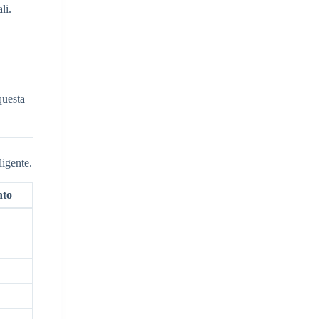
li.
questa
ligente.
nto