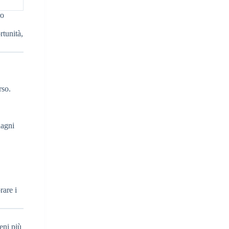
ro
rtunità,
rso.
dagni
rare i
eni più