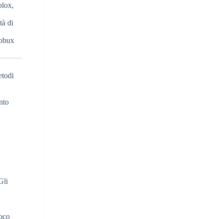
blox,
tà di
Robux
etodi
nto
Gli
ioco