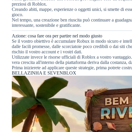
preziosi di Roblox.
Creando abiti, mappe, esperienze o oggetti unici, si smette di ess
gioco.
Nel tempo, una creazione ben riuscita può continuare a guadagn
interessante, sostenibile e gratificante.
Azione: cosa fare ora per partire nel modo giusto
Se il vostro obiettivo è accumulare Robux in modo sicuro e intell
dalle facili promesse, dalle scorciatoie poco credibili o dai sit
rischio il vostro account e i vostri dati.
Utilizzate invece le risorse ufficiali di Roblox a vostro vantagg
vera crescita all'interno della piattaforma deriva dalla costanza, dal
Prima inizierete ad applicare queste strategie, prima potrete costru
BELLAZINHA E SEVENBLOX