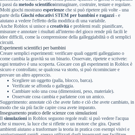
i passi da
metodo scientifico
immaginare, costruire, testare e regolare.
Molti giochi mostrano
esperienze
che si può ripetere più volte - una
parte della
Giochi educativi STEM per bambini e ragazzi
- e
aiutano a vedere l'effetto della modifica di una variabile.
Anche Roblox si unisce a
creatività
e problemi reali: pianificare,
misurare e annotare i risultati all'interno del gioco rende più facili le
idee difficili, come la comprensione della galleggiabilità o di semplici
circuiti.
Esperimenti scientifici per bambini
Creare semplici esperimenti: verificare quali oggetti galleggiano o
come cambia la gravità su un binario. Osservate, ripetete e scrivete:
ogni tentativo è una scoperta. Giocare con gli esperimenti in Roblox è
sicuro e controllato; se qualcosa va storto, si può ricominciare e
provare un altro approccio.
Scegliere un oggetto (palla, blocco, barca).
Verificate se affonda o galleggia.
Cambiare solo una cosa (dimensioni, peso, materiale).
Osservate cosa cambia e parlatene con un amico.
Suggerimento: annotate ciò che avete fatto e ciò che avete cambiato, in
modo che sia più facile capire cosa avete imparato.
Insegnamento pratico delle scienze con simulazioni
Il
simulazioni
in Roblox seguono regole reali: si può vedere l'acqua
che si muove, la luce che si riflette o un motore che gira. Questi
ambienti aiutano a trasformare la teoria in pratica con esempi visivi e
aggiustamenti rapidi, spesso utilizzati dagli insegnanti per facilitare