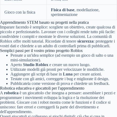
Fisica di base
, modellazione,
Gioco con la fisica
sperimentazione
Apprendimento STEM basato su progetti nella pratica
Imparare facendo è semplice: scegliete un obiettivo, create qualcosa di
piccolo e perfezionatelo. Lavorare con i colleghi rende tutto più facile:
condividete i compiti e mostrate le diverse soluzioni. La comunità di
Roblox offre molti tutorial. Ricordate di tenere
sicurezza
: proteggete i
vostri dati e chiedete a un adulto di controllarli prima di pubblicarli.
Semplici passi per il vostro primo progetto Roblox
Pensate a un'idea semplice (ad esempio un gioco di salto o una
mini-simulazione).
Aperto
Studio Roblox
e creare un nuovo luogo.
Utilizzate modelli già pronti per velocizzare le modifiche.
Aggiungere gli script di base in
Luna
per creare azioni.
Testate con gli amici, correggete i bug e migliorate il design.
Pubblicatela come versione di prova e chiedete un feedback.
Robotica educativa e giocattoli per l'apprendimento
A
robotica
è un giocattolo che insegna a pensare: assemblare i pezzi e
programmare i movimenti sviluppa la logica e la risoluzione dei
problemi. Giocare con i robot mostra come le funzioni e il codice si
uniscono: fare errori e correggerli fa parte del divertimento e
dell'apprendimento.
Questi giocattoli si collegano ai giochi digitali: ciò che si crea in