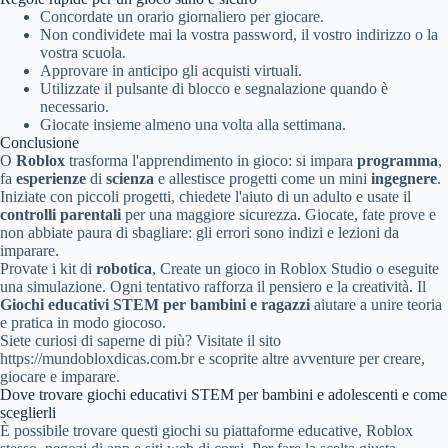
Concordate un orario giornaliero per giocare.
Non condividete mai la vostra password, il vostro indirizzo o la
vostra scuola.
Approvare in anticipo gli acquisti virtuali.
Utilizzate il pulsante di blocco e segnalazione quando è
necessario.
Giocate insieme almeno una volta alla settimana.
Conclusione
O
Roblox
trasforma l'apprendimento in gioco: si impara
programma
,
fa
esperienze
di
scienza
e allestisce progetti come un mini
ingegnere
.
Iniziate con piccoli progetti, chiedete l'aiuto di un adulto e usate il
controlli parentali
per una maggiore sicurezza. Giocate, fate prove e
non abbiate paura di sbagliare: gli errori sono indizi e lezioni da
imparare.
Provate i kit di
robotica
, Create un gioco in Roblox Studio o eseguite
una simulazione. Ogni tentativo rafforza il pensiero e la creatività. Il
Giochi educativi STEM per bambini e ragazzi
aiutare a unire teoria
e pratica in modo giocoso.
Siete curiosi di saperne di più? Visitate il sito
https://mundobloxdicas.com.br e scoprite altre avventure per creare,
giocare e imparare.
Dove trovare giochi educativi STEM per bambini e adolescenti e come
sceglierli
È possibile trovare questi giochi su piattaforme educative, Roblox