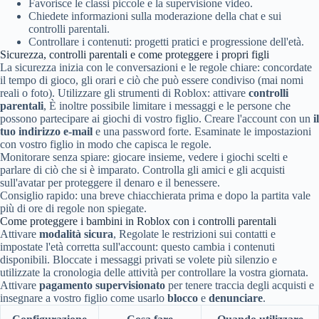
Favorisce le classi piccole e la supervisione video.
Chiedete informazioni sulla moderazione della chat e sui
controlli parentali.
Controllare i contenuti: progetti pratici e progressione dell'età.
Sicurezza, controlli parentali e come proteggere i propri figli
La sicurezza inizia con le conversazioni e le regole chiare: concordate
il tempo di gioco, gli orari e ciò che può essere condiviso (mai nomi
reali o foto). Utilizzare gli strumenti di Roblox: attivare
controlli
parentali
, È inoltre possibile limitare i messaggi e le persone che
possono partecipare ai giochi di vostro figlio. Creare l'account con un
il
tuo indirizzo e-mail
e una password forte. Esaminate le impostazioni
con vostro figlio in modo che capisca le regole.
Monitorare senza spiare: giocare insieme, vedere i giochi scelti e
parlare di ciò che si è imparato. Controlla gli amici e gli acquisti
sull'avatar per proteggere il denaro e il benessere.
Consiglio rapido: una breve chiacchierata prima e dopo la partita vale
più di ore di regole non spiegate.
Come proteggere i bambini in Roblox con i controlli parentali
Attivare
modalità sicura
, Regolate le restrizioni sui contatti e
impostate l'età corretta sull'account: questo cambia i contenuti
disponibili. Bloccate i messaggi privati se volete più silenzio e
utilizzate la cronologia delle attività per controllare la vostra giornata.
Attivare
pagamento supervisionato
per tenere traccia degli acquisti e
insegnare a vostro figlio come usarlo
blocco
e
denunciare
.