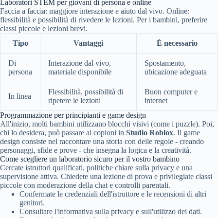
Laboratori STEM per giovani di persona e online
Faccia a faccia: maggiore interazione e aiuto dal vivo. Online:
flessibilità e possibilità di rivedere le lezioni. Per i bambini, preferire
classi piccole e lezioni brevi.
Tipo
Vantaggi
È necessario
Di
Interazione dal vivo,
Spostamento,
persona
materiale disponibile
ubicazione adeguata
Flessibilità, possibilità di
Buon computer e
In linea
ripetere le lezioni
internet
Programmazione per principianti e game design
All'inizio, molti bambini utilizzano blocchi visivi (come i puzzle). Poi,
chi lo desidera, può passare ai copioni in
Studio Roblox
. Il game
design consiste nel raccontare una storia con delle regole - creando
personaggi, sfide e prove - che insegna la logica e la creatività.
Come scegliere un laboratorio sicuro per il vostro bambino
Cercate istruttori qualificati, politiche chiare sulla privacy e una
supervisione attiva. Chiedete una lezione di prova e privilegiate classi
piccole con moderazione della chat e controlli parentali.
Confermate le credenziali dell'istruttore e le recensioni di altri
genitori.
Consultare l'informativa sulla privacy e sull'utilizzo dei dati.