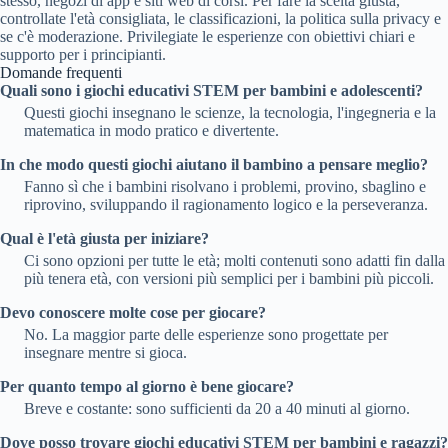
stesso, negozi di app e siti web di corsi. Per fare la scelta giusta,
controllate l'età consigliata, le classificazioni, la politica sulla privacy e
se c'è moderazione. Privilegiate le esperienze con obiettivi chiari e
supporto per i principianti.
Domande frequenti
Quali sono i giochi educativi STEM per bambini e adolescenti?
Questi giochi insegnano le scienze, la tecnologia, l'ingegneria e la
matematica in modo pratico e divertente.
In che modo questi giochi aiutano il bambino a pensare meglio?
Fanno sì che i bambini risolvano i problemi, provino, sbaglino e
riprovino, sviluppando il ragionamento logico e la perseveranza.
Qual è l'età giusta per iniziare?
Ci sono opzioni per tutte le età; molti contenuti sono adatti fin dalla
più tenera età, con versioni più semplici per i bambini più piccoli.
Devo conoscere molte cose per giocare?
No. La maggior parte delle esperienze sono progettate per
insegnare mentre si gioca.
Per quanto tempo al giorno è bene giocare?
Breve e costante: sono sufficienti da 20 a 40 minuti al giorno.
Dove posso trovare giochi educativi STEM per bambini e ragazzi?