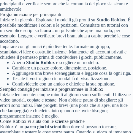
principianti e verificate sempre che la comunità del gioco sia sicura e
amichevole.
Programmazione per principianti
Iniziare in piccolo. Esplorate i modelli già pronti su
Studio Roblox
, È
possibile modificare i colori e le posizioni. Consultate un tutorial con
un semplice script su
Luna
- un pulsante che apre una porta, per
esempio. Leggere e verificare brevi brani aiuta a capire perché le cose
accadono.
Imparare con gli amici è più divertente: formate un gruppo,
scambiatevi idee e costruite insieme. Mantenete gli account privati e
chiedete il permesso prima di condividere i giochi pubblicamente.
Aperto
Studio Roblox
e scegliere un modello.
Cambiare un pezzo: colore, dimensione, posizione.
Aggiungete una breve sceneggiatura e leggete cosa fa ogni riga.
Testate il vostro gioco in modalità di visualizzazione.
Condividetelo con un amico e chiedete la sua opinione.
Semplici consigli per iniziare a programmare in Roblox
Iniziate lentamente: cinque minuti al giorno sono sufficienti. Utilizzate
video tutorial, copiate e testate. Non abbiate paura di sbagliare: gli
errori sono indizi. Fate progetti brevi (una porta che si apre, una luce
che lampeggia) e chiedete aiuto quando ne avete bisogno;
programmare insieme è meglio.
Come Roblox vi aiuta con le scienze pratiche
Roblox è un
parco giochi scientifico
dove si possono toccare,
assemblare e testare le cose senza paura. Quando si gioca, si imparano