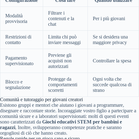
Configurazione
Cosa fare
Quando utilizzare
Filtrare i
Modalità
contenuti e la
Per i più giovani
provvisoria
chat
Restrizioni di
Limita chi può
Se si desidera una
contatto
inviare messaggi
maggiore privacy
Previene gli
Pagamento
acquisti non
Controllare la spesa
supervisionato
autorizzati
Protegge da
Ogni volta che
Blocco e
comportamenti
succede qualcosa di
segnalazione
scorretti
strano
Comunità e tutoraggio per giovani creatori
Esistono gruppi e mentori che aiutano i giovani a programmare,
disegnare e raccontare storie. Incoraggiate vostro figlio a partecipare a
comunità sicure e a laboratori supervisionati: molti di questi eventi
sono caratterizzati da
Giochi educativi STEM per bambini e
ragazzi
, Inoltre, svilupperanno competenze pratiche e saranno
orgogliosi di ciò che hanno creato.
Regole rapide per un gioco sano e sicuro