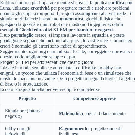
Roblox è ottimo per imparare mentre si crea: si fa pratica
codifica
con
Luna, utilizzare
creatività
per progettare mondi e risolvere problemi
quando gli script si rompono. I progetti assomigliano alla vita reale - i
simulatori di fattorie insegnano
matematica
, giochi di fisica che
spiegano la gravità e mini-robot che mostrano l'ingegneria: ottimi
esempi di
Giochi educativi STEM per bambini e ragazzi
.
Il tuo
portafoglio
cresce, si impara a lavorare in
squadra
e potete
guadagnare seguaci che mettono alla prova le vostre idee. Commettere
errori è normale: gli errori sono indice di apprendimento.
Suggerimento: ogni bug è un indizio. Testate, correggete e riprovate: in
questo modo migliorerete sempre di più.
Progetti STEM per adolescenti che creano giochi
Iniziate in modo semplice e aumentate la difficoltà: un obby con
enigmi, un tycoon che utilizza l'economia di base o un simulatore che
mostra le macchine in azione. Ogni progetto insegna la logica, l'algebra
di base o la progettazione.
Ecco una rapida tabella per vedere tipi e competenze
Progetto
Competenze apprese
Simulatore (fattoria,
Matematica
, logica, bilanciamento
negozio)
Obby con gli
Ragionamento
, progettazione di
indovinelli
livelli, test