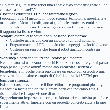
“Ho fatto seguire al mio robot una linea: è stato come insegnare a una
carrozzina a ballare!”.”
Giocattoli educativi STEM che rafforzano il gioco
I giocattoli STEM mettono in gioco scienza, tecnologia, ingegneria e
matematica. Alcuni si collegano ai giochi elettronici: assemblare un
circuito reale e replicare l'idea nel gioco espande la creatività e mostra
il rapporto tra fisico e virtuale.
Semplici esempi di robotica che si possono sperimentare
Costruite un carrello con un motore e semplici comandi.
Programmare un LED in modo che lampeggi a velocità diverse.
Costruire un sensore che fermi il robot quando incontra un
ostacolo.
Workshop e corsi che utilizzano Roblox per imparare
Nei laboratori si utilizzano i blocchi Roblox per costruire giochi passo
dopo passo. Queste attività mescolano
creatività
,
scienza
e
tecnologia
, e in poche ore si può creare un gioco con ostacoli o una
casa virtuale - un altro esempio di
Giochi educativi STEM per
bambini e ragazzi
.
Esistono corsi brevi durante il fine settimana e programmi più lunghi,
sia faccia a faccia che online. Cercate corsi che indichino l'età, i
risultati attesi e la supervisione di un adulto.
Suggerimento importante:
scegliere laboratori con attività pratiche e
supervisione attiva. Imparare con un progetto concreto aiuta a fissare
l'idea.