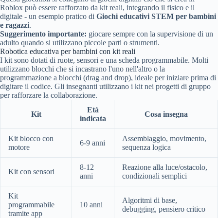
Roblox può essere rafforzato da kit reali, integrando il fisico e il
digitale - un esempio pratico di
Giochi educativi STEM per bambini
e ragazzi
.
Suggerimento importante:
giocare sempre con la supervisione di un
adulto quando si utilizzano piccole parti o strumenti.
Robotica educativa per bambini con kit reali
I kit sono dotati di ruote, sensori e una scheda programmabile. Molti
utilizzano blocchi che si incastrano l'uno nell'altro o la
programmazione a blocchi (drag and drop), ideale per iniziare prima di
digitare il codice. Gli insegnanti utilizzano i kit nei progetti di gruppo
per rafforzare la collaborazione.
Età
Kit
Cosa insegna
indicata
Kit blocco con
Assemblaggio, movimento,
6-9 anni
motore
sequenza logica
8-12
Reazione alla luce/ostacolo,
Kit con sensori
anni
condizionali semplici
Kit
Algoritmi di base,
programmabile
10 anni
debugging, pensiero critico
tramite app