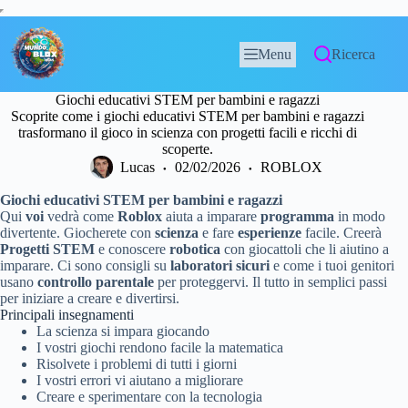
Menu
Ricerca
Giochi educativi STEM per bambini e ragazzi
Scoprite come i giochi educativi STEM per bambini e ragazzi
trasformano il gioco in scienza con progetti facili e ricchi di
scoperte.
Lucas
02/02/2026
ROBLOX
Giochi educativi STEM per bambini e ragazzi
Qui
voi
vedrà come
Roblox
aiuta a imparare
programma
in modo
divertente. Giocherete con
scienza
e fare
esperienze
facile. Creerà
Progetti STEM
e conoscere
robotica
con giocattoli che li aiutino a
imparare. Ci sono consigli su
laboratori sicuri
e come i tuoi genitori
usano
controllo parentale
per proteggervi. Il tutto in semplici passi
per iniziare a creare e divertirsi.
Principali insegnamenti
La scienza si impara giocando
I vostri giochi rendono facile la matematica
Risolvete i problemi di tutti i giorni
I vostri errori vi aiutano a migliorare
Creare e sperimentare con la tecnologia