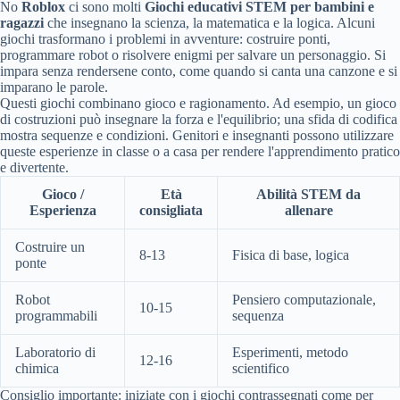
No
Roblox
ci sono molti
Giochi educativi STEM per bambini e
ragazzi
che insegnano la scienza, la matematica e la logica. Alcuni
giochi trasformano i problemi in avventure: costruire ponti,
programmare robot o risolvere enigmi per salvare un personaggio. Si
impara senza rendersene conto, come quando si canta una canzone e si
imparano le parole.
Questi giochi combinano gioco e ragionamento. Ad esempio, un gioco
di costruzioni può insegnare la forza e l'equilibrio; una sfida di codifica
mostra sequenze e condizioni. Genitori e insegnanti possono utilizzare
queste esperienze in classe o a casa per rendere l'apprendimento pratico
e divertente.
Gioco /
Età
Abilità STEM da
Esperienza
consigliata
allenare
Costruire un
8-13
Fisica di base, logica
ponte
Robot
Pensiero computazionale,
10-15
programmabili
sequenza
Laboratorio di
Esperimenti, metodo
12-16
chimica
scientifico
Consiglio importante: iniziate con i giochi contrassegnati come per