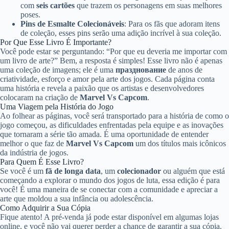
com
seis cartões
que trazem os personagens em suas melhores
poses.
Pins de Esmalte Colecionáveis
: Para os fãs que adoram itens
de coleção, esses pins serão uma adição incrível à sua coleção.
Por Que Esse Livro É Importante?
Você pode estar se perguntando: “Por que eu deveria me importar com
um livro de arte?” Bem, a resposta é simples! Esse livro não é apenas
uma coleção de imagens; ele é uma
празднование
de anos de
criatividade, esforço e amor pela arte dos jogos. Cada página conta
uma história e revela a paixão que os artistas e desenvolvedores
colocaram na criação de
Marvel Vs Capcom
.
Uma Viagem pela História do Jogo
Ao folhear as páginas, você será transportado para a história de como o
jogo começou, as dificuldades enfrentadas pela equipe e as inovações
que tornaram a série tão amada. É uma oportunidade de entender
melhor o que faz de
Marvel Vs Capcom
um dos títulos mais icônicos
da indústria de jogos.
Para Quem É Esse Livro?
Se você é um
fã de longa data
, um
colecionador
ou alguém que está
começando a explorar o mundo dos jogos de luta, essa edição é para
você! É uma maneira de se conectar com a comunidade e apreciar a
arte que moldou a sua infância ou adolescência.
Como Adquirir a Sua Cópia
Fique atento! A pré-venda já pode estar disponível em algumas lojas
online, e você não vai querer perder a chance de garantir a sua cópia.