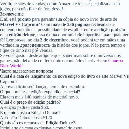
Verifique sites de vendas, como Amazon e lojas especializadas em
jogos, para não ficar de fora dessa!
Заключение
E aí, está
pronto
para garantir sua cópia do novo livro de arte de
Marvel Vs Capcom
? Com
mais de 336 páginas
recheadas de
conteúdo inédito e a possibilidade de escolher entre a
edição padrão
ou a
edição deluxe
, essa é uma oportunidade imperdível para qualquer
fã! Lembre-se, no dia
2 de dezembro
, você poderá ter em mãos uma
verdadeira
драгоценность
da história dos jogos. Não perca tempo e
fique de olho nas pré-vendas!
Se você gostou deste artigo e quer saber mais sobre o universo dos
games, não deixe de conferir outros conteúdos incríveis em
Советы
Blox World
!
Часто задаваемые вопросы
Qual é a data de lançamento da nova edição do livro de arte Marvel Vs
Capcom?
A nova edição será lançada em 2 de dezembro.
O que torna esta edição expandida especial?
Ela tem mais 140 páginas de material novo.
Qual é o preço da edição padrão?
A edição padrão custa $60.
E quanto custa a Edição Deluxe?
A Edição Deluxe custa $120.
Quais são os recursos da Edição Deluxe?
Inclui arte de capa exclusiva e conteúdo extra.