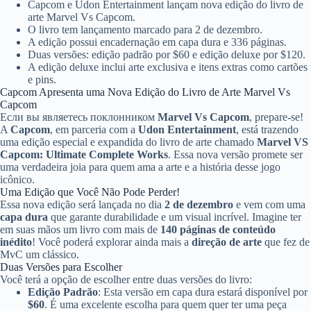
Capcom e Udon Entertainment lançam nova edição do livro de
arte Marvel Vs Capcom.
O livro tem lançamento marcado para 2 de dezembro.
A edição possui encadernação em capa dura e 336 páginas.
Duas versões: edição padrão por $60 e edição deluxe por $120.
A edição deluxe inclui arte exclusiva e itens extras como cartões
e pins.
Capcom Apresenta uma Nova Edição do Livro de Arte Marvel Vs
Capcom
Если вы являетесь поклонником
Marvel Vs Capcom
, prepare-se!
A
Capcom
, em parceria com a
Udon Entertainment
, está trazendo
uma edição especial e expandida do livro de arte chamado
Marvel VS
Capcom: Ultimate Complete Works
. Essa nova versão promete ser
uma verdadeira joia para quem ama a arte e a história desse jogo
icônico.
Uma Edição que Você Não Pode Perder!
Essa nova edição será lançada no dia
2 de dezembro
e vem com uma
capa dura
que garante durabilidade e um visual incrível. Imagine ter
em suas mãos um livro com mais de
140 páginas de conteúdo
inédito
! Você poderá explorar ainda mais a
direção de arte
que fez de
MvC um clássico.
Duas Versões para Escolher
Você terá a opção de escolher entre duas versões do livro:
Edição Padrão
: Esta versão em capa dura estará disponível por
$60
. É uma excelente escolha para quem quer ter uma peça