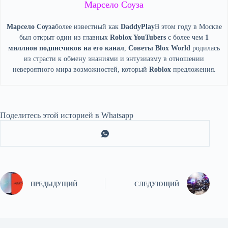
Марсело Соуза
Марсело Соуза
более известный как
DaddyPlay
В этом году в Москве
был открыт один из главных
Roblox YouTubers
с более чем
1
миллион подписчиков на его канал
,
Советы Blox World
родилась
из страсти к обмену знаниями и энтузиазму в отношении
невероятного мира возможностей, который
Roblox
предложения.
Поделитесь этой историей в Whatsapp
ПРЕДЫДУЩИЙ
СЛЕДУЮЩИЙ