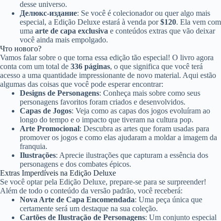
desse universo.
Делюкс-издание
: Se você é colecionador ou quer algo mais
especial, a Edição Deluxe estará à venda por
$120
. Ela vem com
uma
arte de capa exclusiva
e conteúdos extras que vão deixar
você ainda mais empolgado.
Что нового?
Vamos falar sobre o que torna essa edição tão especial! O livro agora
conta com um total de
336 páginas
, o que significa que você terá
acesso a uma quantidade impressionante de novo material. Aqui estão
algumas das coisas que você pode esperar encontrar:
Designs de Personagens
: Conheça mais sobre como seus
personagens favoritos foram criados e desenvolvidos.
Capas de Jogos
: Veja como as capas dos jogos evoluíram ao
longo do tempo e o impacto que tiveram na cultura pop.
Arte Promocional
: Descubra as artes que foram usadas para
promover os jogos e como elas ajudaram a moldar a imagem da
franquia.
Ilustrações
: Aprecie ilustrações que capturam a essência dos
personagens e dos combates épicos.
Extras Imperdíveis na Edição Deluxe
Se você optar pela Edição Deluxe, prepare-se para se surpreender!
Além de todo o conteúdo da versão padrão, você receberá:
Nova Arte de Capa Encomendada
: Uma peça única que
certamente será um destaque na sua coleção.
Cartões de Ilustração de Personagens
: Um conjunto especial