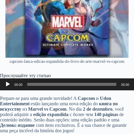
capcom-lanca-edicao-expandida-do-livro-de-arte-marvel-vs-capcom
Прослушайте эту статью
Аудиоплеер
00:00
00:00
Prepare-se para uma grande novidade! A
Capcom
и
Udon
Entertainment
estão lançando uma nova edição do
книга по
искусству
из
Marvel vs Capcom
. No dia
2 de dezembro
, você
poderá adquirir a
edição expandida
с более чем
140 páginas
de
conteúdo inédito. Serão duas opções: uma edição padrão e uma
Делюкс-издание
com itens exclusivos. É a sua chance de garantir
uma peça incrível da história dos jogos!