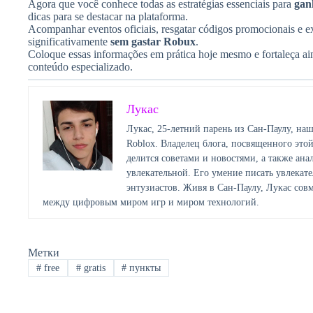
Agora que você conhece todas as estratégias essenciais para
gan
dicas para se destacar na plataforma.
Acompanhar eventos oficiais, resgatar códigos promocionais e ex
significativamente
sem gastar Robux
.
Coloque essas informações em prática hoje mesmo e fortaleça a
conteúdo especializado.
Лукас
Лукас, 25-летний парень из Сан-Паулу, наш
Roblox. Владелец блога, посвященного это
делится советами и новостями, а также ана
увлекательной. Его умение писать увлекате
энтузиастов. Живя в Сан-Паулу, Лукас сов
между цифровым миром игр и миром технологий.
Метки
#
free
#
gratis
#
пункты