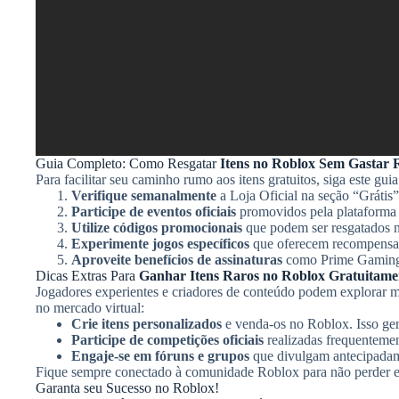
Guia Completo: Como Resgatar
Itens no Roblox Sem Gastar
Para facilitar seu caminho rumo aos itens gratuitos, siga este gu
Verifique semanalmente
a Loja Oficial na seção “Grátis”
Participe de eventos oficiais
promovidos pela plataforma
Utilize códigos promocionais
que podem ser resgatados no
Experimente jogos específicos
que oferecem recompensas 
Aproveite benefícios de assinaturas
como Prime Gaming
Dicas Extras Para
Ganhar Itens Raros no Roblox Gratuitame
Jogadores experientes e criadores de conteúdo podem explorar m
no mercado virtual:
Crie itens personalizados
e venda-os no Roblox. Isso ger
Participe de competições oficiais
realizadas frequentemen
Engaje-se em fóruns e grupos
que divulgam antecipadamen
Fique sempre conectado à comunidade Roblox para não perder e
Garanta seu Sucesso no Roblox!