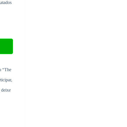
gatados
o “The
icipar,
 deixe