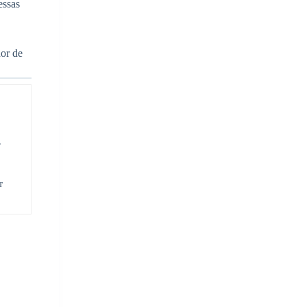
essas
dor de
,
т