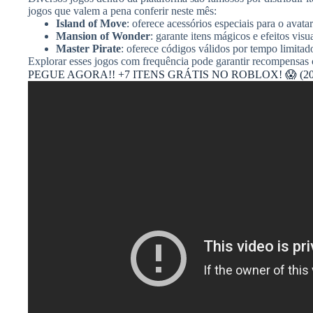
jogos que valem a pena conferir neste mês:
Island of Move
: oferece acessórios especiais para o avatar
Mansion of Wonder
: garante itens mágicos e efeitos visu
Master Pirate
: oferece códigos válidos por tempo limitado
Explorar esses jogos com frequência pode garantir recompensas
PEGUE AGORA!! +7 ITENS GRÁTIS NO ROBLOX! 😱 (20