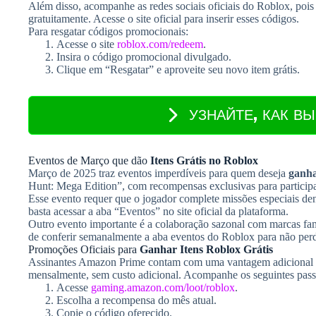
Além disso, acompanhe as redes sociais oficiais do Roblox, poi
gratuitamente. Acesse o site oficial para inserir esses códigos.
Para resgatar códigos promocionais:
Acesse o site
roblox.com/redeem
.
Insira o código promocional divulgado.
Clique em “Resgatar” e aproveite seu novo item grátis.
УЗНАЙТЕ, КАК В
Eventos de Março que dão
Itens Grátis no Roblox
Março de 2025 traz eventos imperdíveis para quem deseja
ganha
Hunt: Mega Edition”, com recompensas exclusivas para participa
Esse evento requer que o jogador complete missões especiais de
basta acessar a aba “Eventos” no site oficial da plataforma.
Outro evento importante é a colaboração sazonal com marcas fam
de conferir semanalmente a aba eventos do Roblox para não pe
Promoções Oficiais para
Ganhar Itens Roblox Grátis
Assinantes Amazon Prime contam com uma vantagem adicional
mensalmente, sem custo adicional. Acompanhe os seguintes passo
Acesse
gaming.amazon.com/loot/roblox
.
Escolha a recompensa do mês atual.
Copie o código oferecido.