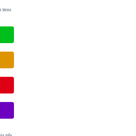
 itens
ja três