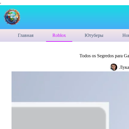
Главная
Roblox
Ютуберы
Но
Todos os Segredos para G
Лука