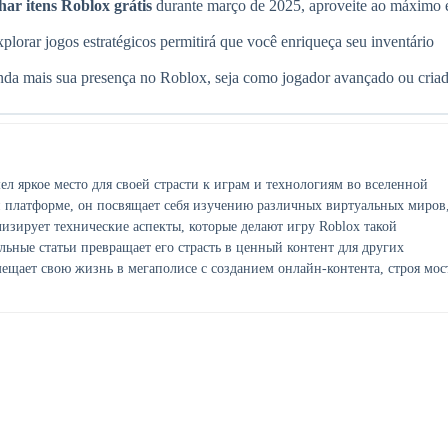
har itens Roblox grátis
durante março de 2025, aproveite ao máximo 
plorar jogos estratégicos permitirá que você enriqueça seu inventário
inda mais sua presença no Roblox, seja como jogador avançado ou cria
ел яркое место для своей страсти к играм и технологиям во вселенной
й платформе, он посвящает себя изучению различных виртуальных миров
лизирует технические аспекты, которые делают игру Roblox такой
льные статьи превращает его страсть в ценный контент для других
мещает свою жизнь в мегаполисе с созданием онлайн-контента, строя мос