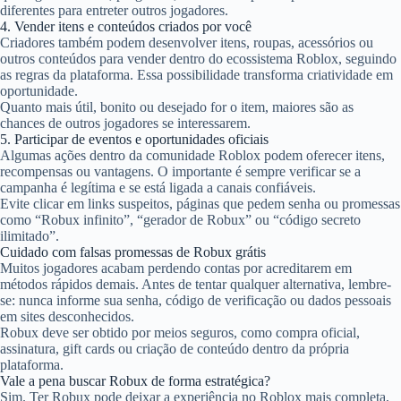
diferentes para entreter outros jogadores.
4. Vender itens e conteúdos criados por você
Criadores também podem desenvolver itens, roupas, acessórios ou
outros conteúdos para vender dentro do ecossistema Roblox, seguindo
as regras da plataforma. Essa possibilidade transforma criatividade em
oportunidade.
Quanto mais útil, bonito ou desejado for o item, maiores são as
chances de outros jogadores se interessarem.
5. Participar de eventos e oportunidades oficiais
Algumas ações dentro da comunidade Roblox podem oferecer itens,
recompensas ou vantagens. O importante é sempre verificar se a
campanha é legítima e se está ligada a canais confiáveis.
Evite clicar em links suspeitos, páginas que pedem senha ou promessas
como “Robux infinito”, “gerador de Robux” ou “código secreto
ilimitado”.
Cuidado com falsas promessas de Robux grátis
Muitos jogadores acabam perdendo contas por acreditarem em
métodos rápidos demais. Antes de tentar qualquer alternativa, lembre-
se: nunca informe sua senha, código de verificação ou dados pessoais
em sites desconhecidos.
Robux deve ser obtido por meios seguros, como compra oficial,
assinatura, gift cards ou criação de conteúdo dentro da própria
plataforma.
Vale a pena buscar Robux de forma estratégica?
Sim. Ter Robux pode deixar a experiência no Roblox mais completa,