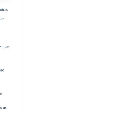
utras
tar
es para
ção
as
o as