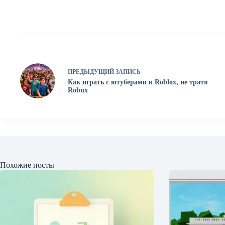
ПРЕДЫДУЩИЙ
ЗАПИСЬ
Как играть с ютуберами в Roblox, не тратя
Robux
Похожие посты