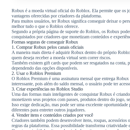
Robux é a moeda virtual oficial do Roblox. Ela permite que os jo
vantagens oferecidas por criadores da plataforma.
Para muitos usuários, ter Robux significa conseguir deixar o pers
melhor tudo o que o Roblox oferece.
Segundo a própria página de suporte do Roblox, os Robux pode
conquistados por criadores que monetizam conteúdos e experiênc
Formas seguras de conseguir Robux
1. Comprar Robux pelos canais oficiais
A maneira mais direta é adquirir Robux dentro do próprio Roblox 
quem deseja receber a moeda virtual sem correr riscos.
Também existem gift cards que podem ser resgatados na conta, p
dependendo das opções disponíveis.
2. Usar o Roblox Premium
O Roblox Premium é uma assinatura mensal que entrega Robux d
interessante, pois além do saldo mensal, o usuário pode ter acess
3. Criar experiências no Roblox Studio
Uma das formas mais inteligentes de conquistar Robux é criando
monetizem seus projetos com passes, produtos dentro do jogo, ser
Isso exige dedicação, mas pode ser uma excelente oportunidade p
diferentes para entreter outros jogadores.
4. Vender itens e conteúdos criados por você
Criadores também podem desenvolver itens, roupas, acessórios o
regras da plataforma. Essa possibilidade transforma criatividade