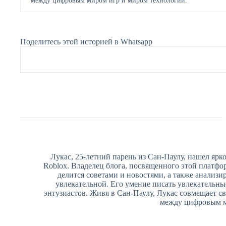
между цифровым миром игр и миром технологий.
Поделитесь этой историей в Whatsapp
Лукас, 25-летний парень из Сан-Паулу, нашел ярко
Roblox. Владелец блога, посвященного этой платфо
делится советами и новостями, а также анализи
увлекательной. Его умение писать увлекательные
энтузиастов. Живя в Сан-Паулу, Лукас совмещает св
между цифровым м