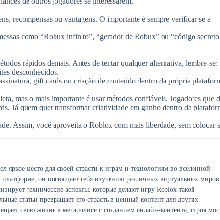
chances de outros jogadores se interessarem.
s, recompensas ou vantagens. O importante é sempre verificar se a
omessas como “Robux infinito”, “gerador de Robux” ou “código secreto
odos rápidos demais. Antes de tentar qualquer alternativa, lembre-se:
ites desconhecidos.
sinatura, gift cards ou criação de conteúdo dentro da própria platafor
eta, mas o mais importante é usar métodos confiáveis. Jogadores que 
rds. Já quem quer transformar criatividade em ganho dentro da platafo
idade. Assim, você aproveita o Roblox com mais liberdade, sem colocar 
ел яркое место для своей страсти к играм и технологиям во вселенной
й платформе, он посвящает себя изучению различных виртуальных миров
лизирует технические аспекты, которые делают игру Roblox такой
льные статьи превращает его страсть в ценный контент для других
мещает свою жизнь в мегаполисе с созданием онлайн-контента, строя мос