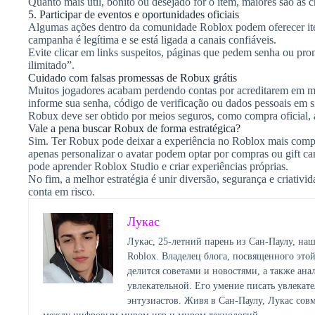
Quanto mais útil, bonito ou desejado for o item, maiores são as 
5. Participar de eventos e oportunidades oficiais
Algumas ações dentro da comunidade Roblox podem oferecer iten
campanha é legítima e se está ligada a canais confiáveis.
Evite clicar em links suspeitos, páginas que pedem senha ou pr
ilimitado”.
Cuidado com falsas promessas de Robux grátis
Muitos jogadores acabam perdendo contas por acreditarem em mét
informe sua senha, código de verificação ou dados pessoais em s
Robux deve ser obtido por meios seguros, como compra oficial, as
Vale a pena buscar Robux de forma estratégica?
Sim. Ter Robux pode deixar a experiência no Roblox mais compl
apenas personalizar o avatar podem optar por compras ou gift ca
pode aprender Roblox Studio e criar experiências próprias.
No fim, a melhor estratégia é unir diversão, segurança e criativ
conta em risco.
Лукас
Лукас, 25-летний парень из Сан-Паулу, наш
Roblox. Владелец блога, посвященного это
делится советами и новостями, а также ана
увлекательной. Его умение писать увлекате
энтузиастов. Живя в Сан-Паулу, Лукас сов