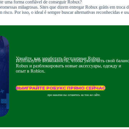
ste uma forma confiável de conseguir Robux?
promessas milagrosas. Sites que dizem entregar Robux grátis em troca d
risco. Por isso, o ideal é sempre buscar alternativas reconhecidas e us
Узнайте, как заработать бесплатные Robux
Используйте возможности, чтобы увеличить свой балан
Robux и разблокировать новые аксессуары, одежду и
опыт в Roblox.
ВЫИГРАЙТЕ РОБУКС ПРЯМО СЕЙЧАС
при нажатии вы останетесь на том же сайте.