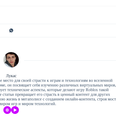
Лукас
е место для своей страсти к играм и технологиям во вселенной
рме, он посвящает себя изучению различных виртуальных миров
рует технические аспекты, которые делают игру Roblox такой
 статьи превращает его страсть в ценный контент для других
ою жизнь в мегаполисе с созданием онлайн-контента, строя мост
иром игр и миром технологий.