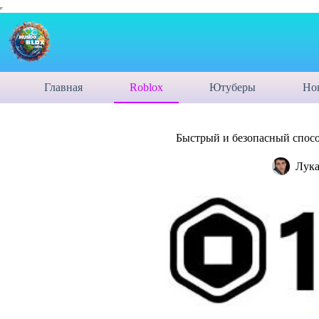
Главная
Roblox
Ютуберы
Но
Быстрый и безопасный способ
Лука