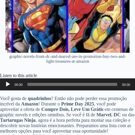
graphic-novels-from-dc-and-marvel-are-in-promotion-buy-two-and-
light-treasures-at-amazon
Listen to this article
Audio
00:00
00:00
Player
Você gosta de
quadrinhos
? Então não pode perder essa promoção
incrível da
Amazon
! Durante o
Prime Day 2025
, você pode
aproveitar a oferta de
Compre Dois, Leve Um Grátis
em centenas de
graphic novels e edições omnibus. Se você é fã de
Marvel
,
DC
ou das
Tartarugas Ninja
, agora é a hora perfeita para montar sua coleção e
descobrir novas histórias emocionantes. Preparamos uma lista com as
melhores opções para você aproveitar essa oportunidade!