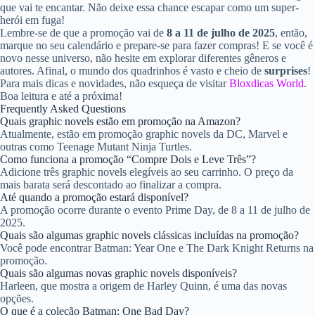
que vai te encantar. Não deixe essa chance escapar como um super-
herói em fuga!
Lembre-se de que a promoção vai de
8 a 11 de julho de 2025
, então,
marque no seu calendário e prepare-se para fazer compras! E se você é
novo nesse universo, não hesite em explorar diferentes gêneros e
autores. Afinal, o mundo dos quadrinhos é vasto e cheio de
surprises
!
Para mais dicas e novidades, não esqueça de visitar
Bloxdicas World
.
Boa leitura e até a próxima!
Frequently Asked Questions
Quais graphic novels estão em promoção na Amazon?
Atualmente, estão em promoção graphic novels da DC, Marvel e
outras como Teenage Mutant Ninja Turtles.
Como funciona a promoção “Compre Dois e Leve Três”?
Adicione três graphic novels elegíveis ao seu carrinho. O preço da
mais barata será descontado ao finalizar a compra.
Até quando a promoção estará disponível?
A promoção ocorre durante o evento Prime Day, de 8 a 11 de julho de
2025.
Quais são algumas graphic novels clássicas incluídas na promoção?
Você pode encontrar Batman: Year One e The Dark Knight Returns na
promoção.
Quais são algumas novas graphic novels disponíveis?
Harleen, que mostra a origem de Harley Quinn, é uma das novas
opções.
O que é a coleção Batman: One Bad Day?