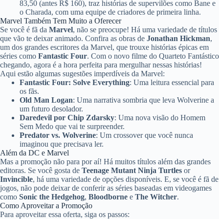
83,50 (antes R$ 160), traz histórias de supervilões como Bane e
o Charada, com uma equipe de criadores de primeira linha.
Marvel Também Tem Muito a Oferecer
Se você é fã da
Marvel
, não se preocupe! Há uma variedade de títulos
que vão te deixar animado. Confira as obras de
Jonathan Hickman
,
um dos grandes escritores da Marvel, que trouxe histórias épicas em
séries como
Fantastic Four
. Com o novo filme do Quarteto Fantástico
chegando, agora é a hora perfeita para mergulhar nessas histórias!
Aqui estão algumas sugestões imperdíveis da Marvel:
Fantastic Four: Solve Everything
: Uma leitura essencial para
os fãs.
Old Man Logan
: Uma narrativa sombria que leva Wolverine a
um futuro desolador.
Daredevil por Chip Zdarsky
: Uma nova visão do Homem
Sem Medo que vai te surpreender.
Predator vs. Wolverine
: Um crossover que você nunca
imaginou que precisava ler.
Além da DC e Marvel
Mas a promoção não para por aí! Há muitos títulos além das grandes
editoras. Se você gosta de
Teenage Mutant Ninja Turtles
or
Invincible
, há uma variedade de opções disponíveis. E, se você é fã de
jogos, não pode deixar de conferir as séries baseadas em videogames
como
Sonic the Hedgehog
,
Bloodborne
e
The Witcher
.
Como Aproveitar a Promoção
Para aproveitar essa oferta, siga os passos: