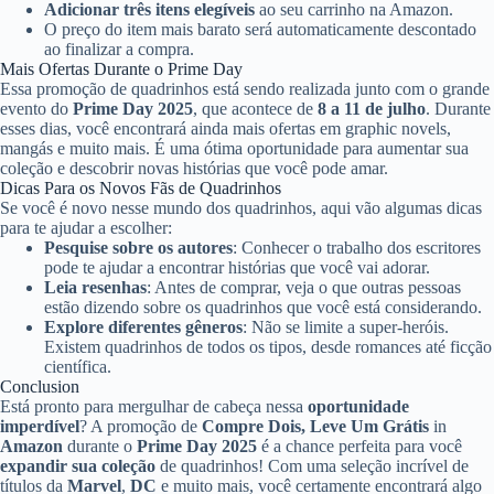
Adicionar três itens elegíveis
ao seu carrinho na Amazon.
O preço do item mais barato será automaticamente descontado
ao finalizar a compra.
Mais Ofertas Durante o Prime Day
Essa promoção de quadrinhos está sendo realizada junto com o grande
evento do
Prime Day 2025
, que acontece de
8 a 11 de julho
. Durante
esses dias, você encontrará ainda mais ofertas em graphic novels,
mangás e muito mais. É uma ótima oportunidade para aumentar sua
coleção e descobrir novas histórias que você pode amar.
Dicas Para os Novos Fãs de Quadrinhos
Se você é novo nesse mundo dos quadrinhos, aqui vão algumas dicas
para te ajudar a escolher:
Pesquise sobre os autores
: Conhecer o trabalho dos escritores
pode te ajudar a encontrar histórias que você vai adorar.
Leia resenhas
: Antes de comprar, veja o que outras pessoas
estão dizendo sobre os quadrinhos que você está considerando.
Explore diferentes gêneros
: Não se limite a super-heróis.
Existem quadrinhos de todos os tipos, desde romances até ficção
científica.
Conclusion
Está pronto para mergulhar de cabeça nessa
oportunidade
imperdível
? A promoção de
Compre Dois, Leve Um Grátis
in
Amazon
durante o
Prime Day 2025
é a chance perfeita para você
expandir sua coleção
de quadrinhos! Com uma seleção incrível de
títulos da
Marvel
,
DC
e muito mais, você certamente encontrará algo