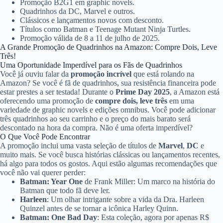
Promoção B2G1 em graphic novels.
Quadrinhos da DC, Marvel e outros.
Clássicos e lançamentos novos com desconto.
Títulos como Batman e Teenage Mutant Ninja Turtles.
Promoção válida de 8 a 11 de julho de 2025.
A Grande Promoção de Quadrinhos na Amazon: Compre Dois, Leve
Três!
Uma Oportunidade Imperdível para os Fãs de Quadrinhos
Você já ouviu falar da
promoção incrível
que está rolando na
Amazon? Se você é fã de quadrinhos, sua resistência financeira pode
estar prestes a ser testada! Durante o
Prime Day 2025
, a Amazon está
oferecendo uma promoção de
compre dois, leve três
em uma
variedade de graphic novels e edições omnibus. Você pode adicionar
três quadrinhos ao seu carrinho e o preço do mais barato será
descontado na hora da compra. Não é uma oferta imperdível?
O Que Você Pode Encontrar
A promoção inclui uma vasta seleção de títulos de
Marvel
,
DC
e
muito mais. Se você busca histórias clássicas ou lançamentos recentes,
há algo para todos os gostos. Aqui estão algumas recomendações que
você não vai querer perder:
Batman: Year One
de Frank Miller: Um marco na história do
Batman que todo fã deve ler.
Harleen
: Um olhar intrigante sobre a vida da Dra. Harleen
Quinzel antes de se tornar a icônica Harley Quinn.
Batman: One Bad Day
: Esta coleção, agora por apenas R$