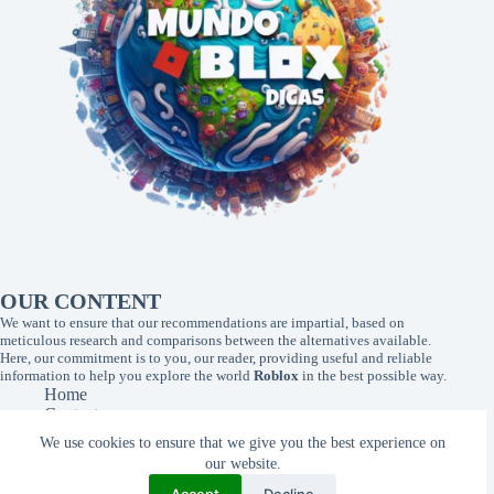
OUR CONTENT
We want to ensure that our recommendations are impartial, based on
meticulous research and comparisons between the alternatives available.
Here, our commitment is to you, our reader, providing useful and reliable
information to help you explore the world
Roblox
in the best possible way.
Home
Contact
About Us
We use cookies to ensure that we give you the best experience on
Privacy Policy
our website.
Terms of Use
Page transparency
Accept
Decline