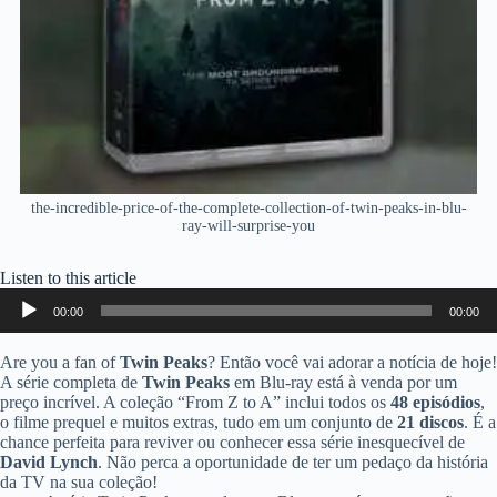
the-incredible-price-of-the-complete-collection-of-twin-peaks-in-blu-
ray-will-surprise-you
Listen to this article
Audio
00:00
00:00
Player
Are you a fan of
Twin Peaks
? Então você vai adorar a notícia de hoje!
A série completa de
Twin Peaks
em Blu-ray está à venda por um
preço incrível. A coleção “From Z to A” inclui todos os
48 episódios
,
o filme prequel e muitos extras, tudo em um conjunto de
21 discos
. É a
chance perfeita para reviver ou conhecer essa série inesquecível de
David Lynch
. Não perca a oportunidade de ter um pedaço da história
da TV na sua coleção!