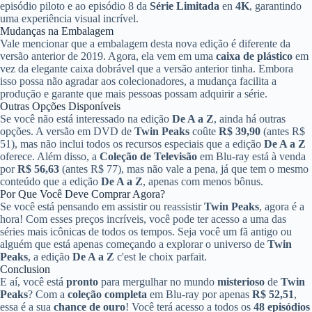
episódio piloto e ao episódio 8 da
Série Limitada
en
4K
, garantindo
uma experiência visual incrível.
Mudanças na Embalagem
Vale mencionar que a embalagem desta nova edição é diferente da
versão anterior de 2019. Agora, ela vem em uma
caixa de plástico
em
vez da elegante caixa dobrável que a versão anterior tinha. Embora
isso possa não agradar aos colecionadores, a mudança facilita a
produção e garante que mais pessoas possam adquirir a série.
Outras Opções Disponíveis
Se você não está interessado na edição
De A a Z
, ainda há outras
opções. A versão em DVD de
Twin Peaks
coûte
R$ 39,90
(antes R$
51), mas não inclui todos os recursos especiais que a edição
De A a Z
oferece. Além disso, a
Coleção de Televisão
em Blu-ray está à venda
por
R$ 56,63
(antes R$ 77), mas não vale a pena, já que tem o mesmo
conteúdo que a edição
De A a Z
, apenas com menos bônus.
Por Que Você Deve Comprar Agora?
Se você está pensando em assistir ou reassistir
Twin Peaks
, agora é a
hora! Com esses preços incríveis, você pode ter acesso a uma das
séries mais icônicas de todos os tempos. Seja você um fã antigo ou
alguém que está apenas começando a explorar o universo de
Twin
Peaks
, a edição
De A a Z
c'est le choix parfait.
Conclusion
E aí, você está
pronto
para mergulhar no mundo
misterioso
de
Twin
Peaks
? Com a
coleção completa
em Blu-ray por apenas
R$ 52,51
,
essa é a sua
chance de ouro
! Você terá acesso a todos os
48 episódios