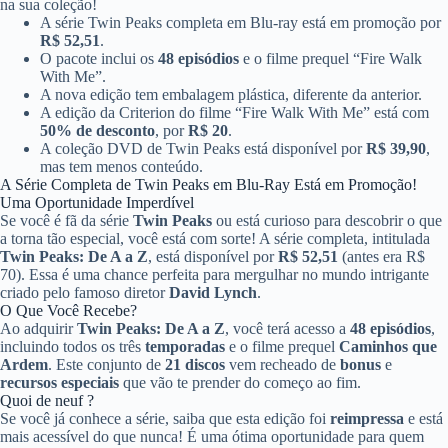
na sua coleção!
A série Twin Peaks completa em Blu-ray está em promoção por
R$ 52,51
.
O pacote inclui os
48 episódios
e o filme prequel “Fire Walk
With Me”.
A nova edição tem embalagem plástica, diferente da anterior.
A edição da Criterion do filme “Fire Walk With Me” está com
50% de desconto
, por
R$ 20
.
A coleção DVD de Twin Peaks está disponível por
R$ 39,90
,
mas tem menos conteúdo.
A Série Completa de Twin Peaks em Blu-Ray Está em Promoção!
Uma Oportunidade Imperdível
Se você é fã da série
Twin Peaks
ou está curioso para descobrir o que
a torna tão especial, você está com sorte! A série completa, intitulada
Twin Peaks: De A a Z
, está disponível por
R$ 52,51
(antes era R$
70). Essa é uma chance perfeita para mergulhar no mundo intrigante
criado pelo famoso diretor
David Lynch
.
O Que Você Recebe?
Ao adquirir
Twin Peaks: De A a Z
, você terá acesso a
48 episódios
,
incluindo todos os três
temporadas
e o filme prequel
Caminhos que
Ardem
. Este conjunto de
21 discos
vem recheado de
bonus
e
recursos especiais
que vão te prender do começo ao fim.
Quoi de neuf ?
Se você já conhece a série, saiba que esta edição foi
reimpressa
e está
mais acessível do que nunca! É uma ótima oportunidade para quem