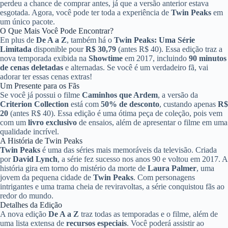
perdeu a chance de comprar antes, já que a versão anterior estava
esgotada. Agora, você pode ter toda a experiência de
Twin Peaks
em
um único pacote.
O Que Mais Você Pode Encontrar?
En plus de
De A a Z
, também há o
Twin Peaks: Uma Série
Limitada
disponible pour
R$ 30,79
(antes R$ 40). Essa edição traz a
nova temporada exibida na
Showtime
em 2017, incluindo
90 minutos
de cenas deletadas
e alternadas. Se você é um verdadeiro fã, vai
adorar ter essas cenas extras!
Um Presente para os Fãs
Se você já possui o filme
Caminhos que Ardem
, a versão da
Criterion Collection
está com
50% de desconto
, custando apenas
R$
20
(antes R$ 40). Essa edição é uma ótima peça de coleção, pois vem
com um
livro exclusivo
de ensaios, além de apresentar o filme em uma
qualidade incrível.
A História de Twin Peaks
Twin Peaks
é uma das séries mais memoráveis da televisão. Criada
por
David Lynch
, a série fez sucesso nos anos 90 e voltou em 2017. A
história gira em torno do mistério da morte de
Laura Palmer
, uma
jovem da pequena cidade de
Twin Peaks
. Com personagens
intrigantes e uma trama cheia de reviravoltas, a série conquistou fãs ao
redor do mundo.
Detalhes da Edição
A nova edição
De A a Z
traz todas as temporadas e o filme, além de
uma lista extensa de
recursos especiais
. Você poderá assistir ao