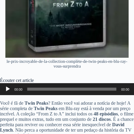
le-prix-incroyable-de-la-collection-complète-de-twin-peaks-en-blu-ray-
vous-surprendra
Écouter cet article
Lecteur
00:00
00:00
audio
Você é fã de
Twin Peaks
? Então você vai adorar a notícia de hoje! A
série completa de
Twin Peaks
em Blu-ray está à venda por um preço
incrível. A coleção “From Z to A” inclui todos os
48 episódios
, o filme
prequel e muitos extras, tudo em um conjunto de
21 discos
. É a chance
perfeita para reviver ou conhecer essa série inesquecível de
David
Lynch
. Não perca a oportunidade de ter um pedaço da história da TV