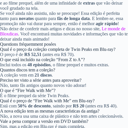
e ao filme prequel, além de uma infinidade de
extras
que vão deixar
você grudado na tela.
Se você ainda não assistiu, não se preocupe! Essa edição é perfeita
tanto para
novatos
quanto para
fãs de longa data
. E lembre-se, essa
promoção não vai durar para sempre, então é melhor
agir rápido
!
Não deixe de conferir mais artigos e dicas no nosso site,
Le monde de
Bloxdicas
. Você encontrará muitas novidades e informações que vão te
deixar ainda mais animado!
Questions fréquemment posées
Qual é o preço da coleção completa de Twin Peaks em Blu-ray?
O preço é de
R$ 52,51
(antes era R$ 70).
O que está incluído na coleção “From Z to A”?
Inclui todos os
48 episódios
, o filme prequel e muitos extras.
Quantos discos tem a coleção?
A coleção vem em
21 discos
.
Preciso ter visto a série antes para aproveitar?
Não, tanto fãs antigos quanto novos vão adorar!
O que é “Fire Walk with Me”?
É o filme prequel da série Twin Peaks.
Qual é o preço de “Fire Walk with Me” em Blu-ray?
Está com
50% de desconto
, saindo por
R$ 20
(antes era R$ 40).
A nova edição tem as mesmas características da antiga?
Não, a nova usa uma caixa de plástico e não tem artes colecionáveis.
Vale a pena comprar a versão em DVD também?
Sim, mas a edição em Blu-ray é mais completa.