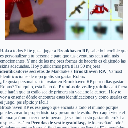
Hola a todos Si te gusta jugar a B
rookhaven RP,
sabe lo increíble que
es personalizar a tu personaje para que tus aventuras sean aún más
emocionantes. Y una de las mejores formas de hacerlo es eligiendo las
skins adecuadas. Hoy publicamos para ti las 50 mejores
identificadores secretos
de Mandrake a
Brookhaven RP.
¡Vamos!
Identificaciones de ropa gratis sin gastar Robux
¿Te gusta personalizar tu avatar en Brookhaven RP pero odias gastar
Robux? Tranquilo, está lleno de
Prendas de vestir gratuitas
ahí fuera
que harán que tu estilo sea de primera sin vaciarte la cartera. Hoy te
voy a enseñar dónde encontrar estas identificaciones y cómo usarlas en
el juego, ¡es rápido y fácil!
Brookhaven RP es ese juego que encanta a todo el mundo porque
puedes crear tu propia historia y presumir de estilo. Pero aquí viene el
dilema: ¿cómo hacer que tu personaje sea único sin gastar dinero? La
respuesta está en
Prendas de vestir gratuitas
¡y te lo enseñaré todo!
Quédate conmigo hasta el final porque hay una lista de IDs increíbles