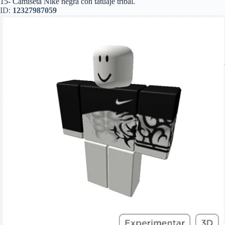
15- Camiseta Nike negra con tatuaje tribal.
ID:
12327987059