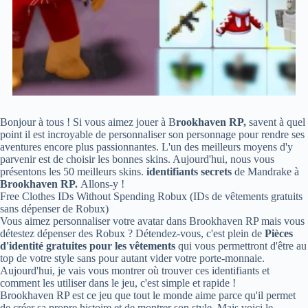
Bonjour à tous ! Si vous aimez jouer à B
rookhaven RP,
savent à quel
point il est incroyable de personnaliser son personnage pour rendre ses
aventures encore plus passionnantes. L'un des meilleurs moyens d'y
parvenir est de choisir les bonnes skins. Aujourd'hui, nous vous
présentons les 50 meilleurs skins.
identifiants secrets
de Mandrake à
Brookhaven RP.
Allons-y !
Free Clothes IDs Without Spending Robux (IDs de vêtements gratuits
sans dépenser de Robux)
Vous aimez personnaliser votre avatar dans Brookhaven RP mais vous
détestez dépenser des Robux ? Détendez-vous, c'est plein de
Pièces
d'identité gratuites pour les vêtements
qui vous permettront d'être au
top de votre style sans pour autant vider votre porte-monnaie.
Aujourd'hui, je vais vous montrer où trouver ces identifiants et
comment les utiliser dans le jeu, c'est simple et rapide !
Brookhaven RP est ce jeu que tout le monde aime parce qu'il permet
de créer sa propre histoire et de montrer son style. Mais voici le