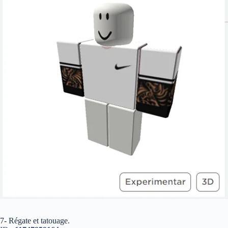
7- Régate et tatouage.