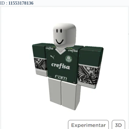
ID :
11553178136