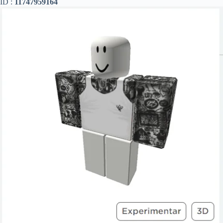
ID :
11747959164