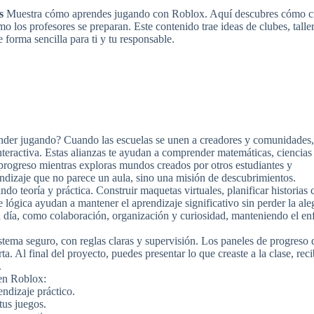
de
s
Muestra cómo aprendes jugando con Roblox. Aquí descubres cómo c
fl
o los profesores se preparan. Este contenido trae ideas de clubes, taller
ar
 forma sencilla para ti y tu responsable.
pa
au
o
di
el
vo
nder jugando? Cuando las escuelas se unen a creadores y comunidades,
teractiva. Estas alianzas te ayudan a comprender matemáticas, ciencias
u progreso mientras exploras mundos creados por otros estudiantes y
ndizaje que no parece un aula, sino una misión de descubrimientos.
do teoría y práctica. Construir maquetas virtuales, planificar historias 
 lógica ayudan a mantener el aprendizaje significativo sin perder la aleg
a a día, como colaboración, organización y curiosidad, manteniendo el e
stema seguro, con reglas claras y supervisión. Los paneles de progreso 
a. Al final del proyecto, puedes presentar lo que creaste a la clase, rec
.
 en Roblox:
ndizaje práctico.
tus juegos.