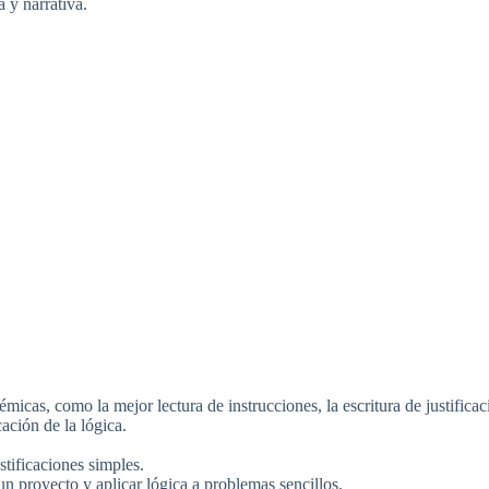
 y narrativa.
émicas, como la mejor lectura de instrucciones, la escritura de justifica
cación de la lógica.
stificaciones simples.
un proyecto y aplicar lógica a problemas sencillos.