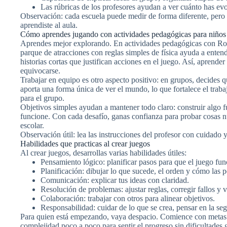
Las rúbricas de los profesores ayudan a ver cuánto has ev
Observación: cada escuela puede medir de forma diferente, pero e
aprendiste al aula.
Cómo aprendes jugando con actividades pedagógicas para niños
Aprendes mejor explorando. En actividades pedagógicas con Robl
parque de atracciones con reglas simples de física ayuda a entende
historias cortas que justifican acciones en el juego. Así, aprende
equivocarse.
Trabajar en equipo es otro aspecto positivo: en grupos, decides 
aporta una forma única de ver el mundo, lo que fortalece el trabaj
para el grupo.
Objetivos simples ayudan a mantener todo claro: construir algo f
funcione. Con cada desafío, ganas confianza para probar cosas 
escolar.
Observación útil: lea las instrucciones del profesor con cuidado 
Habilidades que practicas al crear juegos
Al crear juegos, desarrollas varias habilidades útiles:
Pensamiento lógico: planificar pasos para que el juego func
Planificación: dibujar lo que sucede, el orden y cómo las p
Comunicación: explicar tus ideas con claridad.
Resolución de problemas: ajustar reglas, corregir fallos y v
Colaboración: trabajar con otros para alinear objetivos.
Responsabilidad: cuidar de lo que se crea, pensar en la se
Para quien está empezando, vaya despacio. Comience con metas p
complejidad poco a poco para sentir el progreso sin dificultades 