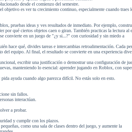
olucionado desde el comienzo del semestre.
l objetivo es ver tu crecimiento continuo, especialmente cuando traes 
ox, pruebas ideas y ves resultados de inmediato. Por ejemplo, constru
r por qué ciertos objetos caen o giran. También practicas la lectura al e
r se convierte en un juego de "¿y si...?" con curiosidad y sin miedo a
quién hace qué, divides tareas e intercambias retroalimentación. Cada pe
o del equipo. Al final, el resultado se convierte en una experiencia dive
uncional, escribir una justificación o demostrar una configuración de j
nuevas, manteniendo lo esencial: aprender jugando en Roblox, con supe
y pida ayuda cuando algo parezca difícil. No estás solo en esto.
ione sin fallos.
ersonas interactúan.
olver a probar.
guridad y cumplir con los plazos.
equeñas, como una sala de clases dentro del juego, y aumente la
grandes.