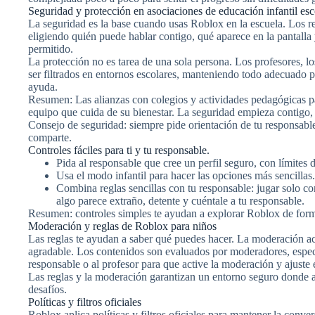
Seguridad y protección en asociaciones de educación infantil esc
La seguridad es la base cuando usas Roblox en la escuela. Los r
eligiendo quién puede hablar contigo, qué aparece en la pantalla 
permitido.
La protección no es tarea de una sola persona. Los profesores, lo
ser filtrados en entornos escolares, manteniendo todo adecuado pa
ayuda.
Resumen: Las alianzas con colegios y actividades pedagógicas pa
equipo que cuida de su bienestar. La seguridad empieza contigo, s
Consejo de seguridad: siempre pide orientación de tu responsable
comparte.
Controles fáciles para ti y tu responsable.
Pida al responsable que cree un perfil seguro, con límites
Usa el modo infantil para hacer las opciones más sencillas.
Combina reglas sencillas con tu responsable: jugar solo c
algo parece extraño, detente y cuéntale a tu responsable.
Resumen: controles simples te ayudan a explorar Roblox de form
Moderación y reglas de Roblox para niños
Las reglas te ayudan a saber qué puedes hacer. La moderación a
agradable. Los contenidos son evaluados por moderadores, especia
responsable o al profesor para que active la moderación y ajuste 
Las reglas y la moderación garantizan un entorno seguro donde a
desafíos.
Políticas y filtros oficiales
Roblox aplica políticas y filtros oficiales para mantener la conv