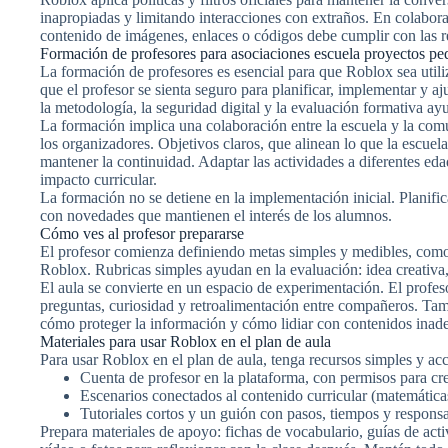
inapropiadas y limitando interacciones con extraños. En colaborac
contenido de imágenes, enlaces o códigos debe cumplir con las re
Formación de profesores para asociaciones escuela proyectos p
La formación de profesores es esencial para que Roblox sea utili
que el profesor se sienta seguro para planificar, implementar y a
la metodología, la seguridad digital y la evaluación formativa ayu
La formación implica una colaboración entre la escuela y la comun
los organizadores. Objetivos claros, que alinean lo que la escu
mantener la continuidad. Adaptar las actividades a diferentes edad
impacto curricular.
La formación no se detiene en la implementación inicial. Planific
con novedades que mantienen el interés de los alumnos.
Cómo ves al profesor prepararse
El profesor comienza definiendo metas simples y medibles, como 
Roblox. Rubricas simples ayudan en la evaluación: idea creativa,
El aula se convierte en un espacio de experimentación. El profes
preguntas, curiosidad y retroalimentación entre compañeros. Tamb
cómo proteger la información y cómo lidiar con contenidos inad
Materiales para usar Roblox en el plan de aula
Para usar Roblox en el plan de aula, tenga recursos simples y acc
Cuenta de profesor en la plataforma, con permisos para cr
Escenarios conectados al contenido curricular (matemáticas,
Tutoriales cortos y un guión con pasos, tiempos y responsa
Prepara materiales de apoyo: fichas de vocabulario, guías de acti