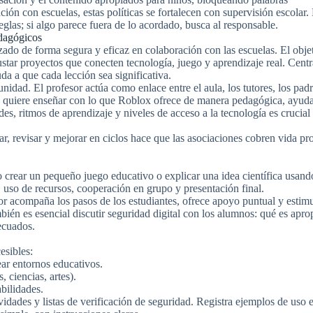
ión con escuelas, estas políticas se fortalecen con supervisión escolar. 
glas; si algo parece fuera de lo acordado, busca al responsable.
edagógicos
zado de forma segura y eficaz en colaboración con las escuelas. El obje
justar proyectos que conecten tecnología, juego y aprendizaje real. Centr
da a que cada lección sea significativa.
idad. El profesor actúa como enlace entre el aula, los tutores, los pad
ela quiere enseñar con lo que Roblox ofrece de manera pedagógica, ayud
es, ritmos de aprendizaje y niveles de acceso a la tecnología es crucial 
ar, revisar y mejorar en ciclos hace que las asociaciones cobren vida pr
crear un pequeño juego educativo o explicar una idea científica usand
 uso de recursos, cooperación en grupo y presentación final.
or acompaña los pasos de los estudiantes, ofrece apoyo puntual y estim
ién es esencial discutir seguridad digital con los alumnos: qué es apro
ecuados.
esibles:
ear entornos educativos.
 ciencias, artes).
bilidades.
vidades y listas de verificación de seguridad. Registra ejemplos de uso 