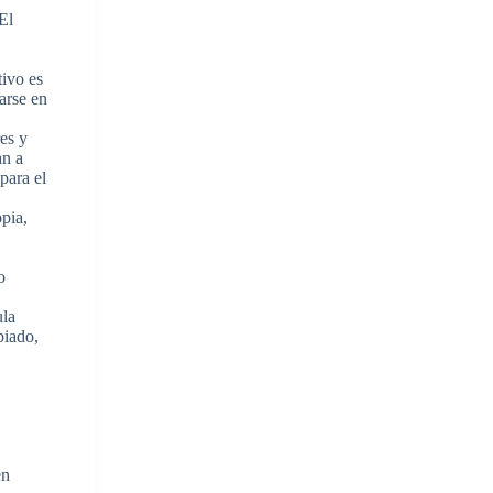
El
tivo es
arse en
res y
an a
para el
opia,
o
ula
piado,
en