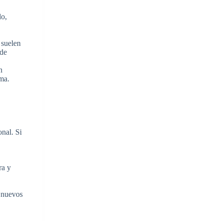
do,
 suelen
ide
n
rma.
nal. Si
ra y
r nuevos