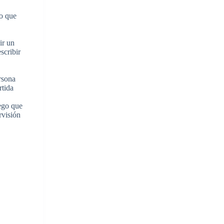
lo que
ir un
scribir
rsona
rtida
uego que
rvisión