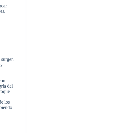
rear
echa
es,
riba/abajo
ra
mentar
sminuir
lumen.
 surgen
 y
con
ría del
nfoque
de los
ibiendo