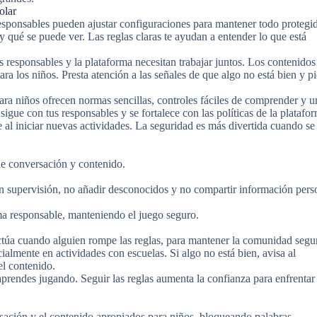
olar
esponsables pueden ajustar configuraciones para mantener todo protegi
y qué se puede ver. Las reglas claras te ayudan a entender lo que está
s responsables y la plataforma necesitan trabajar juntos. Los contenidos
ra los niños. Presta atención a las señales de que algo no está bien y p
ra niños ofrecen normas sencillas, controles fáciles de comprender y u
igue con tus responsables y se fortalece con las políticas de la platafo
 al iniciar nuevas actividades. La seguridad es más divertida cuando se
 de conversación y contenido.
on supervisión, no añadir desconocidos y no compartir información perso
a responsable, manteniendo el juego seguro.
ctúa cuando alguien rompe las reglas, para mantener la comunidad segu
lmente en actividades con escuelas. Si algo no está bien, avisa al
el contenido.
prendes jugando. Seguir las reglas aumenta la confianza para enfrenta
ersación y el contenido apropiados para niños, bloqueando palabras