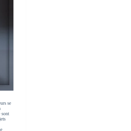
urs se
à
 sont
ets
de