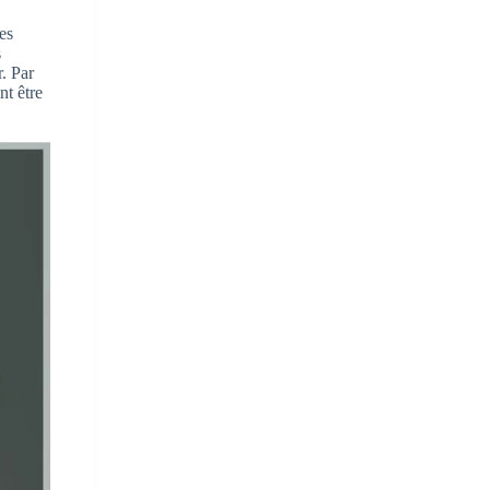
es
s
. Par
nt être