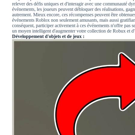
relever des défis uniques et d'interagir avec une communauté dy
événements, les joueurs peuvent débloquer des réalisations, gagn
autrement. Mieux encore, ces récompenses peuvent être obtenues s
événements Roblox non seulement amusants, mais aussi gratifiants
conséquent, participer activement à ces événements n'offre pas 
un moyen intelligent d'augmenter votre collection de Robux et d'
Développement d'objets et de jeux :