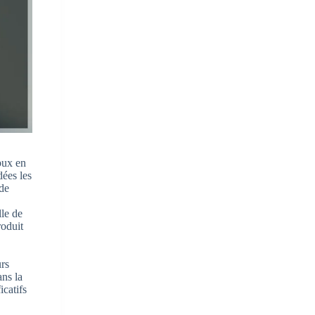
bux en
dées les
 de
lle de
roduit
urs
ans la
icatifs