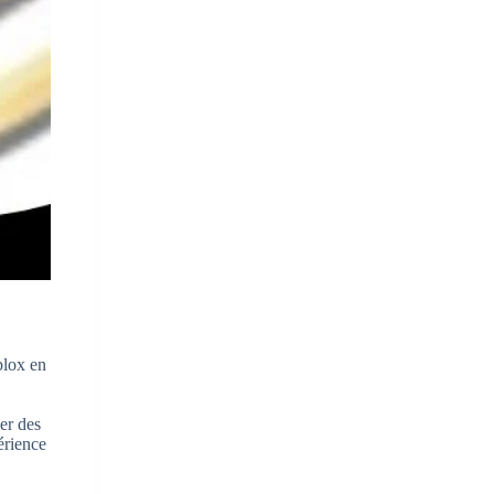
blox en
er des
érience