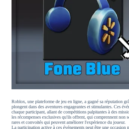
Roblox, une plateforme de jeu en ligne, a gagné sa réputation gr
plongent dans des aventures engageantes et stimulantes. Ces év
chaque participant, allant de compétitions palpitantes à des miss
les récompenses exclusives qu'ils offrent, qui comprennent non 
rares et convoités qui peuvent améliorer l'expérience du joueur.
La participation active à ces événements peut être une occasion 