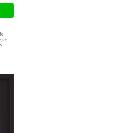
de
e ce
s