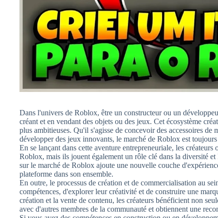
Dans l'univers de Roblox, être un constructeur ou un développeu
créant et en vendant des objets ou des jeux. Cet écosystème créatif
plus ambitieuses. Qu'il s'agisse de concevoir des accessoires de 
développer des jeux innovants, le marché de Roblox est toujour
En se lançant dans cette aventure entrepreneuriale, les créateurs
Roblox, mais ils jouent également un rôle clé dans la diversité e
sur le marché de Roblox ajoute une nouvelle couche d'expérience p
plateforme dans son ensemble.
En outre, le processus de création et de commercialisation au se
compétences, d'explorer leur créativité et de construire une mar
création et la vente de contenu, les créateurs bénéficient non seul
avec d'autres membres de la communauté et obtiennent une recon
Si vous avez des compétences en construction ou en développeme