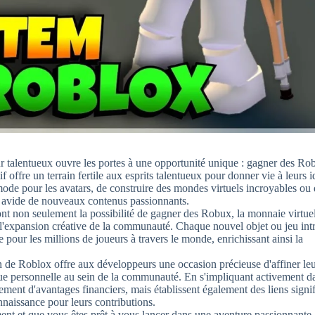
r talentueux ouvre les portes à une opportunité unique : gagner des Ro
 offre un terrain fertile aux esprits talentueux pour donner vie à leurs i
mode pour les avatars, de construire des mondes virtuels incroyables ou
s avide de nouveaux contenus passionnants.
 ont non seulement la possibilité de gagner des Robux, la monnaie virtue
t l'expansion créative de la communauté. Chaque nouvel objet ou jeu int
our les millions de joueurs à travers le monde, enrichissant ainsi la
in de Roblox offre aux développeurs une occasion précieuse d'affiner le
que personnelle au sein de la communauté. En s'impliquant activement d
ement d'avantages financiers, mais établissent également des liens signif
naissance pour leurs contributions.
nt et que vous êtes prêt à vous lancer dans une aventure passionnante,