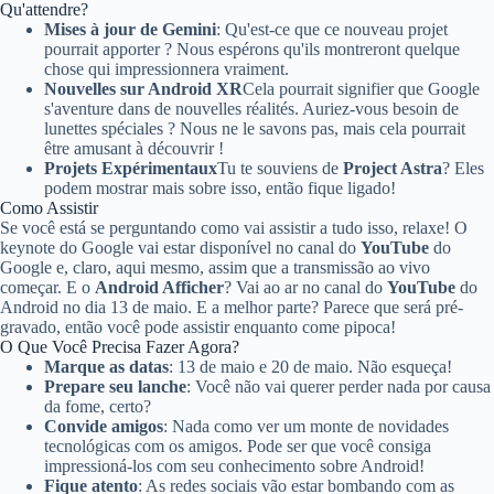
Qu'attendre?
Mises à jour de Gemini
: Qu'est-ce que ce nouveau projet
pourrait apporter ? Nous espérons qu'ils montreront quelque
chose qui impressionnera vraiment.
Nouvelles sur Android XR
Cela pourrait signifier que Google
s'aventure dans de nouvelles réalités. Auriez-vous besoin de
lunettes spéciales ? Nous ne le savons pas, mais cela pourrait
être amusant à découvrir !
Projets Expérimentaux
Tu te souviens de
Project Astra
? Eles
podem mostrar mais sobre isso, então fique ligado!
Como Assistir
Se você está se perguntando como vai assistir a tudo isso, relaxe! O
keynote do Google vai estar disponível no canal do
YouTube
do
Google e, claro, aqui mesmo, assim que a transmissão ao vivo
começar. E o
Android Afficher
? Vai ao ar no canal do
YouTube
do
Android no dia 13 de maio. E a melhor parte? Parece que será pré-
gravado, então você pode assistir enquanto come pipoca!
O Que Você Precisa Fazer Agora?
Marque as datas
: 13 de maio e 20 de maio. Não esqueça!
Prepare seu lanche
: Você não vai querer perder nada por causa
da fome, certo?
Convide amigos
: Nada como ver um monte de novidades
tecnológicas com os amigos. Pode ser que você consiga
impressioná-los com seu conhecimento sobre Android!
Fique atento
: As redes sociais vão estar bombando com as