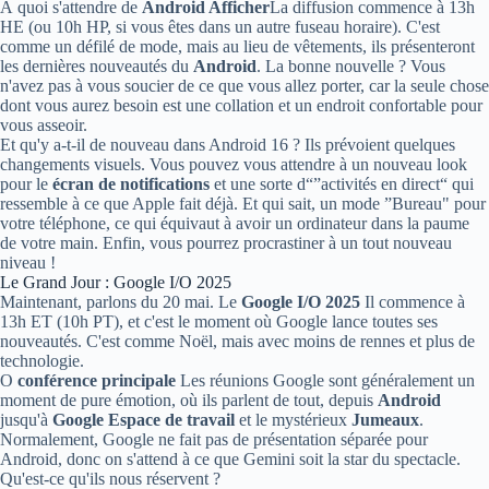
À quoi s'attendre de
Android Afficher
La diffusion commence à 13h
HE (ou 10h HP, si vous êtes dans un autre fuseau horaire). C'est
comme un défilé de mode, mais au lieu de vêtements, ils présenteront
les dernières nouveautés du
Android
. La bonne nouvelle ? Vous
n'avez pas à vous soucier de ce que vous allez porter, car la seule chose
dont vous aurez besoin est une collation et un endroit confortable pour
vous asseoir.
Et qu'y a-t-il de nouveau dans Android 16 ? Ils prévoient quelques
changements visuels. Vous pouvez vous attendre à un nouveau look
pour le
écran de notifications
et une sorte d“”activités en direct“ qui
ressemble à ce que Apple fait déjà. Et qui sait, un mode ”Bureau" pour
votre téléphone, ce qui équivaut à avoir un ordinateur dans la paume
de votre main. Enfin, vous pourrez procrastiner à un tout nouveau
niveau !
Le Grand Jour : Google I/O 2025
Maintenant, parlons du 20 mai. Le
Google I/O 2025
Il commence à
13h ET (10h PT), et c'est le moment où Google lance toutes ses
nouveautés. C'est comme Noël, mais avec moins de rennes et plus de
technologie.
O
conférence principale
Les réunions Google sont généralement un
moment de pure émotion, où ils parlent de tout, depuis
Android
jusqu'à
Google Espace de travail
et le mystérieux
Jumeaux
.
Normalement, Google ne fait pas de présentation séparée pour
Android, donc on s'attend à ce que Gemini soit la star du spectacle.
Qu'est-ce qu'ils nous réservent ?