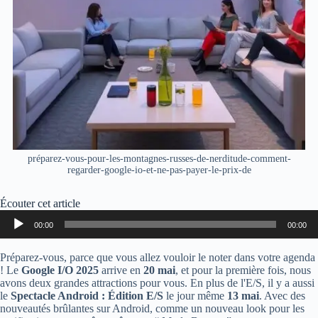
préparez-vous-pour-les-montagnes-russes-de-nerditude-comment-
regarder-google-io-et-ne-pas-payer-le-prix-de
Écouter cet article
Lecteur
00:00
00:00
audio
Préparez-vous, parce que vous allez vouloir le noter dans votre agenda
! Le
Google I/O 2025
arrive en
20 mai
, et pour la première fois, nous
avons deux grandes attractions pour vous. En plus de l'E/S, il y a aussi
le
Spectacle Android : Édition E/S
le jour même
13 mai
. Avec des
nouveautés brûlantes sur Android, comme un nouveau look pour les