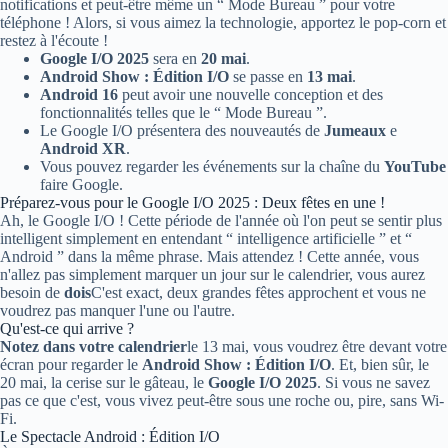
notifications et peut-être même un “ Mode Bureau ” pour votre
téléphone ! Alors, si vous aimez la technologie, apportez le pop-corn et
restez à l'écoute !
Google I/O 2025
sera en
20 mai
.
Android Show : Édition I/O
se passe en
13 mai
.
Android 16
peut avoir une nouvelle conception et des
fonctionnalités telles que le “ Mode Bureau ”.
Le Google I/O présentera des nouveautés de
Jumeaux
e
Android XR
.
Vous pouvez regarder les événements sur la chaîne du
YouTube
faire Google.
Préparez-vous pour le Google I/O 2025 : Deux fêtes en une !
Ah, le Google I/O ! Cette période de l'année où l'on peut se sentir plus
intelligent simplement en entendant “ intelligence artificielle ” et “
Android ” dans la même phrase. Mais attendez ! Cette année, vous
n'allez pas simplement marquer un jour sur le calendrier, vous aurez
besoin de
dois
C'est exact, deux grandes fêtes approchent et vous ne
voudrez pas manquer l'une ou l'autre.
Qu'est-ce qui arrive ?
Notez dans votre calendrier
le 13 mai, vous voudrez être devant votre
écran pour regarder le
Android Show : Édition I/O
. Et, bien sûr, le
20 mai, la cerise sur le gâteau, le
Google I/O 2025
. Si vous ne savez
pas ce que c'est, vous vivez peut-être sous une roche ou, pire, sans Wi-
Fi.
Le Spectacle Android : Édition I/O