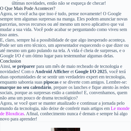
últimas novidades, então não se esqueça de checar!
O Que Mais Pode Acontecer?
Agora, se você acha que isso é tudo, pense novamente! O Google
sempre tem algumas surpresas na manga. Eles podem anunciar novas
parcerias, novos recursos ou até mesmo um novo aplicativo que vai
mudar a sua vida. Você pode acabar se perguntando como viveu sem
isso antes.
E, claro, sempre há a possibilidade de que algo inesperado aconteça.
Pode ser um erro técnico, um apresentador esquecendo o que dizer ou
até mesmo um gato pulando na tela. A vida é cheia de surpresas, e o
Google I/O é um ótimo lugar para testemunhar algumas delas.
Conclusion
Ainsi,
se préparer
para um mês de maio recheado de tecnologia e
novidades! Com o
Android Afficher
et
Google I/O 2025
, você terá
duas oportunidades de se sentir um verdadeiro expert em tecnologia,
enquanto saboreia suas
pipocas
e se diverte com amigos. Lembre-se:
marque no seu calendário
, prepare os lanches e fique atento às redes
sociais, porque as surpresas estão a caminho! E, convenhamos, quem
não ama um pouco de drama tecnológico?
Agora, se você quer se manter atualizado e continuar a jornada pelo
mundo da tecnologia, não deixe de conferir mais artigos em
Le monde
de Bloxdicas
. Afinal, conhecimento nunca é demais e sempre há algo
novo para aprender!