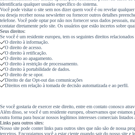
identificaria qualquer usuário específico do sistema.
Você pode visitar o site sem nos dizer quem você é ou revelar qualquer 
ou deseja receber nossa newsletter ou fornecer outros detalhes preenc
telefone. Você pode optar por não nos fornecer seus dados pessoais, m
contatar diretamente pelo site. Os usuários que estão incertos sobre qu
Seus direitos:
Se você é um residente europeu, tem os seguintes direitos relacionados
O direito à informação.
O direito de acesso.
O direito à retificação.
O direito ao apagamento.
O direito à restrição de processamento.
O direito à portabilidade de dados.
O direito de se opor.
Direito de dar Opt-out das comunicações
Direitos em relação à tomada de decisão automatizada e ao perfil.
Se você gostaria de exercer este direito, entre em contato conosco atra
Além disso, se você é um residente europeu, observamos que estamos p
outra forma para buscar nossos legítimos interesses comerciais listad
Links para outros sites:
Nosso site pode conter links para outros sites que não são de nossa pro
terceiros. Encorajamos você a estar ciente quando sair do nosso site e l