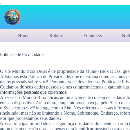
Home
Roblox
Youtubers
Noti
Políticas de Privacidade
O site Mundo Blox Dicas é de propriedade da Mundo Blox Dicas, que é
Adotamos esta Política de Privacidade, que determina como estamos p
dados pessoais sobre você. Portanto, você deve ler esta Política de Pr
Cuidamos de seus dados pessoais e nos comprometemos a garantir sua 
Informações pessoais que coletamos:
Ao visitar o Mundo Blox Dicas, automaticamente coletamos certas infor
em seu dispositivo. Além disso, enquanto você navega pelo Site, colet
o Site e como você interage com o Site. Nos referimos a essas inform
(incluindo, mas não se limitando a Nome, Sobrenome, Endereço, inform
Por que processamos seus dados?
Nossa principal prioridade é a segurança dos dados do cliente e, como
automaticamente são usadas apenas para identificar possíveis casos de a