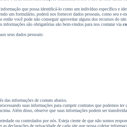
informação que possa identificá-lo como um indivíduo específico e ident
hendo um formulário, poderá nos fornecer dados pessoais, como seu e-m
as então você pode não conseguir aproveitar alguns dos recursos do sit
ais informações são obrigatórias são bem-vindos para nos contatar via
c
 aos seus dados pessoais:
vés das informações de contato abaixo.
rocessando suas informações para cumprir contratos que podemos ter c
os acima. Além disso, observe que suas informações podem ser transferi
priedade ou controlados por nós. Esteja ciente de que não somos respons
er as declarações de privacidade de cada site que possa coletar informaç