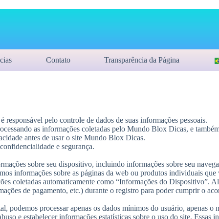
cias
Contato
Transparência da Página
 responsável pelo controle de dados de suas informações pessoais.
rocessando as informações coletadas pelo Mundo Blox Dicas, e também
ivacidade antes de usar o site Mundo Blox Dicas.
confidencialidade e segurança.
mações sobre seu dispositivo, incluindo informações sobre seu navegad
amos informações sobre as páginas da web ou produtos individuais que 
ações coletadas automaticamente como “Informações do Dispositivo”. A
ações de pagamento, etc.) durante o registro para poder cumprir o aco
 tal, podemos processar apenas os dados mínimos do usuário, apenas o n
buso e estabelecer informações estatísticas sobre o uso do site. Essas 