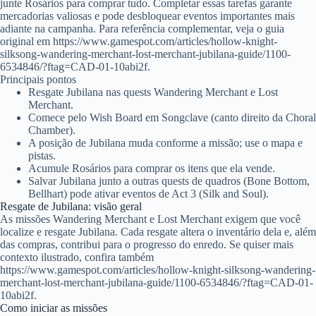
junte Rosários para comprar tudo. Completar essas tarefas garante
mercadorias valiosas e pode desbloquear eventos importantes mais
adiante na campanha. Para referência complementar, veja o guia
original em https://www.gamespot.com/articles/hollow-knight-
silksong-wandering-merchant-lost-merchant-jubilana-guide/1100-
6534846/?ftag=CAD-01-10abi2f.
Principais pontos
Resgate Jubilana nas quests Wandering Merchant e Lost
Merchant.
Comece pelo Wish Board em Songclave (canto direito da Choral
Chamber).
A posição de Jubilana muda conforme a missão; use o mapa e
pistas.
Acumule Rosários para comprar os itens que ela vende.
Salvar Jubilana junto a outras quests de quadros (Bone Bottom,
Bellhart) pode ativar eventos de Act 3 (Silk and Soul).
Resgate de Jubilana: visão geral
As missões Wandering Merchant e Lost Merchant exigem que você
localize e resgate Jubilana. Cada resgate altera o inventário dela e, além
das compras, contribui para o progresso do enredo. Se quiser mais
contexto ilustrado, confira também
https://www.gamespot.com/articles/hollow-knight-silksong-wandering-
merchant-lost-merchant-jubilana-guide/1100-6534846/?ftag=CAD-01-
10abi2f.
Como iniciar as missões