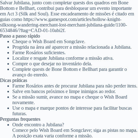
Salvar Jubilana, junto com completar quests dos quadros em Bone
Bottom e Bellhart, contribui para desbloquear um evento importante
em Act 3 (Silk and Soul). Esse encadeamento de missões é citado em
guias como https://www.gamespot.com/articles/hollow-knight-
silksong-wandering-merchant-lost-merchant-jubilana-guide/1100-
6534846/?ftag=CAD-01-10abi2f.
Passo a passo rápido
Cheque o Wish Board em Songclave.
Progrida na área até aparecer a missão relacionada a Jubilana.
Farme Rosários suficientes.
Localize e resgate Jubilana conforme a missão ativa.
Compre o que desejar no inventário dela.
Complete quests de Bone Bottom e Bellhart para garantir o
avanço do enredo.
Dicas práticas
Farme Rosários antes de procurar Jubilana para não perder itens.
Salve em bancos próximos e limpe inimigos ao redor.
Se a missão sumir, avance no mapa e cheque o Wish Board
novamente.
Use o mapa e marque pontos de interesse para facilitar buscas
futuras.
Perguntas frequentes
Onde encontro a Jubilana?
Comece pelo Wish Board em Songclave; siga as pistas no mapa.
A posição exata varia conforme a missão.