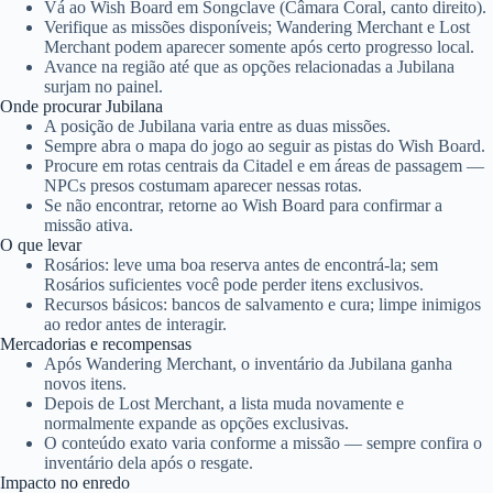
Vá ao Wish Board em Songclave (Câmara Coral, canto direito).
Verifique as missões disponíveis; Wandering Merchant e Lost
Merchant podem aparecer somente após certo progresso local.
Avance na região até que as opções relacionadas a Jubilana
surjam no painel.
Onde procurar Jubilana
A posição de Jubilana varia entre as duas missões.
Sempre abra o mapa do jogo ao seguir as pistas do Wish Board.
Procure em rotas centrais da Citadel e em áreas de passagem —
NPCs presos costumam aparecer nessas rotas.
Se não encontrar, retorne ao Wish Board para confirmar a
missão ativa.
O que levar
Rosários: leve uma boa reserva antes de encontrá-la; sem
Rosários suficientes você pode perder itens exclusivos.
Recursos básicos: bancos de salvamento e cura; limpe inimigos
ao redor antes de interagir.
Mercadorias e recompensas
Após Wandering Merchant, o inventário da Jubilana ganha
novos itens.
Depois de Lost Merchant, a lista muda novamente e
normalmente expande as opções exclusivas.
O conteúdo exato varia conforme a missão — sempre confira o
inventário dela após o resgate.
Impacto no enredo