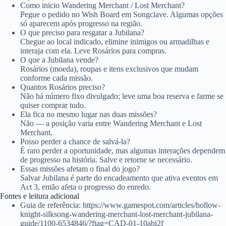
Como inicio Wandering Merchant / Lost Merchant?
Pegue o pedido no Wish Board em Songclave. Algumas opções
só aparecem após progresso na região.
O que preciso para resgatar a Jubilana?
Chegue ao local indicado, elimine inimigos ou armadilhas e
interaja com ela. Leve Rosários para compras.
O que a Jubilana vende?
Rosários (moeda), roupas e itens exclusivos que mudam
conforme cada missão.
Quantos Rosários preciso?
Não há número fixo divulgado; leve uma boa reserva e farme se
quiser comprar tudo.
Ela fica no mesmo lugar nas duas missões?
Não — a posição varia entre Wandering Merchant e Lost
Merchant.
Posso perder a chance de salvá‑la?
É raro perder a oportunidade, mas algumas interações dependem
de progresso na história. Salve e retorne se necessário.
Essas missões afetam o final do jogo?
Salvar Jubilana é parte do encadeamento que ativa eventos em
Act 3, então afeta o progresso do enredo.
Fontes e leitura adicional
Guia de referência: https://www.gamespot.com/articles/hollow-
knight-silksong-wandering-merchant-lost-merchant-jubilana-
guide/1100-6534846/?ftag=CAD-01-10abi2f