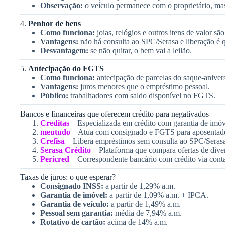
Observação:
o veículo permanece com o proprietário, mas
4.
Penhor de bens
Como funciona:
joias, relógios e outros itens de valor sã
Vantagens:
não há consulta ao SPC/Serasa e liberação é 
Desvantagem:
se não quitar, o bem vai a leilão.
5.
Antecipação do FGTS
Como funciona:
antecipação de parcelas do saque-anivers
Vantagens:
juros menores que o empréstimo pessoal.
Público:
trabalhadores com saldo disponível no FGTS.
Bancos e financeiras que oferecem crédito para negativados
Creditas
– Especializada em crédito com garantia de imóv
meutudo
– Atua com consignado e FGTS para aposentado
Crefisa
– Libera empréstimos sem consulta ao SPC/Serasa 
Serasa Crédito
– Plataforma que compara ofertas de divers
Pericred
– Correspondente bancário com crédito via cont
Taxas de juros: o que esperar?
Consignado INSS:
a partir de 1,29% a.m.
Garantia de imóvel:
a partir de 1,09% a.m. + IPCA.
Garantia de veículo:
a partir de 1,49% a.m.
Pessoal sem garantia:
média de 7,94% a.m.
Rotativo de cartão:
acima de 14% a.m.