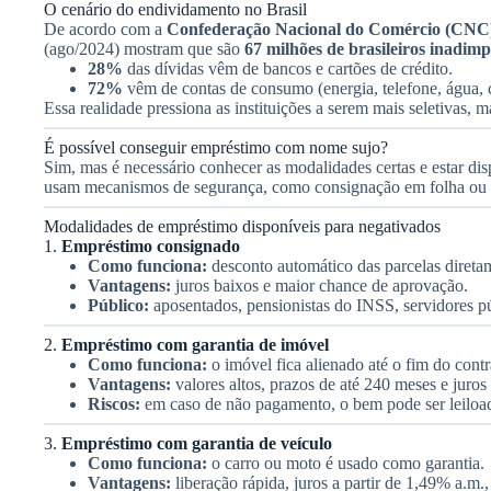
O cenário do endividamento no Brasil
De acordo com a
Confederação Nacional do Comércio (CNC
(ago/2024) mostram que são
67 milhões de brasileiros inadimp
28%
das dívidas vêm de bancos e cartões de crédito.
72%
vêm de contas de consumo (energia, telefone, água, 
Essa realidade pressiona as instituições a serem mais seletivas,
É possível conseguir empréstimo com nome sujo?
Sim, mas é necessário conhecer as modalidades certas e estar dis
usam mecanismos de segurança, como consignação em folha ou bens
Modalidades de empréstimo disponíveis para negativados
1.
Empréstimo consignado
Como funciona:
desconto automático das parcelas diretam
Vantagens:
juros baixos e maior chance de aprovação.
Público:
aposentados, pensionistas do INSS, servidores p
2.
Empréstimo com garantia de imóvel
Como funciona:
o imóvel fica alienado até o fim do contr
Vantagens:
valores altos, prazos de até 240 meses e juros
Riscos:
em caso de não pagamento, o bem pode ser leiloa
3.
Empréstimo com garantia de veículo
Como funciona:
o carro ou moto é usado como garantia.
Vantagens:
liberação rápida, juros a partir de 1,49% a.m.