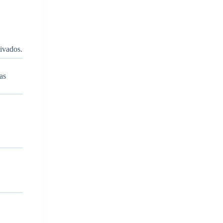
tivados.
as
.