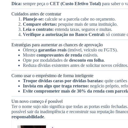
Dica:
sempre peça o
CET (Custo Efetivo Total)
para saber o va
Cuidados antes de contratar
Planeje-se:
calcule se a parcela cabe no orçamento.
Compare ofertas:
pesquise mais de uma instituição.
Leia o contrato:
entenda taxas, seguros e multas.
Verifique a autorização no Banco Central:
só contrate 
Estratégias para aumentar as chances de aprovação
Ofereça
garantias reais
(imóvel, veículo ou FGTS).
Mostre
comprovantes de renda
estáveis.
Opte por modalidades de
desconto em folha
.
Reduza dívidas existentes antes de solicitar novos créditos
Como usar o empréstimo de forma inteligente
Troque dívidas caras por dívidas baratas:
quite cartões
Invista em algo que traga retorno:
negócio próprio, refo
Evite comprometer mais de 30% da renda com parcela
Um novo começo é possível
Ter o nome sujo não significa que todas as portas estão fechadas
possível sair da inadimplência e reconstruir sua reputação finan
responsabilidade
.