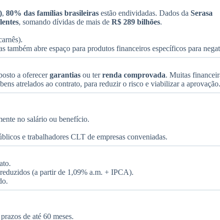
)
,
80% das famílias brasileiras
estão endividadas. Dados da
Serasa
lentes
, somando dívidas de mais de
R$ 289 bilhões
.
carnês).
 mas também abre espaço para produtos financeiros específicos para nega
posto a oferecer
garantias
ou ter
renda comprovada
. Muitas financeir
 atrelados ao contrato, para reduzir o risco e viabilizar a aprovação
ente no salário ou benefício.
úblicos e trabalhadores CLT de empresas conveniadas.
ato.
 reduzidos (a partir de 1,09% a.m. + IPCA).
do.
, prazos de até 60 meses.