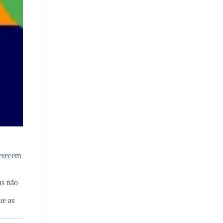
ferecem
as não
ue as