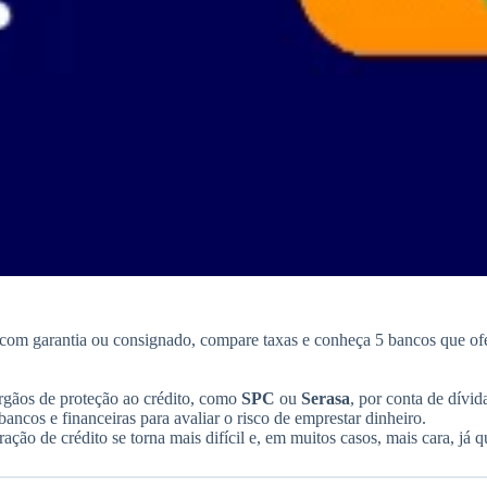
om garantia ou consignado, compare taxas e conheça 5 bancos que o
órgãos de proteção ao crédito, como
SPC
ou
Serasa
, por conta de dívid
bancos e financeiras para avaliar o risco de emprestar dinheiro.
ação de crédito se torna mais difícil e, em muitos casos, mais cara, já q