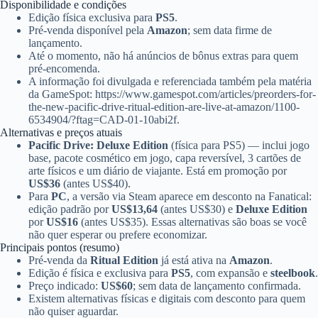
Disponibilidade e condições
Edição física exclusiva para
PS5
.
Pré-venda disponível pela
Amazon
; sem data firme de
lançamento.
Até o momento, não há anúncios de bônus extras para quem
pré-encomenda.
A informação foi divulgada e referenciada também pela matéria
da GameSpot: https://www.gamespot.com/articles/preorders-for-
the-new-pacific-drive-ritual-edition-are-live-at-amazon/1100-
6534904/?ftag=CAD-01-10abi2f.
Alternativas e preços atuais
Pacific Drive: Deluxe Edition
(física para PS5) — inclui jogo
base, pacote cosmético em jogo, capa reversível, 3 cartões de
arte físicos e um diário de viajante. Está em promoção por
US$36
(antes US$40).
Para
PC
, a versão via Steam aparece em desconto na Fanatical:
edição padrão por
US$13,64
(antes US$30) e
Deluxe Edition
por
US$16
(antes US$35). Essas alternativas são boas se você
não quer esperar ou prefere economizar.
Principais pontos (resumo)
Pré-venda da
Ritual Edition
já está ativa na
Amazon
.
Edição é física e exclusiva para
PS5
, com expansão e
steelbook
.
Preço indicado:
US$60
; sem data de lançamento confirmada.
Existem alternativas físicas e digitais com desconto para quem
não quiser aguardar.