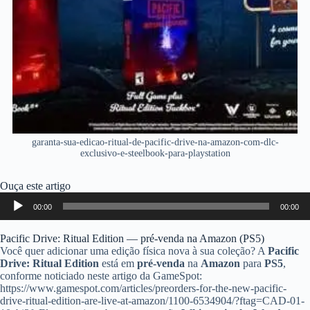
garanta-sua-edicao-ritual-de-pacific-drive-na-amazon-com-dlc-
exclusivo-e-steelbook-para-playstation
Ouça este artigo
Tocador
00:00
00:00
de
áudio
Pacific Drive: Ritual Edition — pré-venda na Amazon (PS5)
Você quer adicionar uma edição física nova à sua coleção? A
Pacific
Drive: Ritual Edition
está em
pré-venda
na
Amazon
para
PS5
,
conforme noticiado neste artigo da GameSpot:
https://www.gamespot.com/articles/preorders-for-the-new-pacific-
drive-ritual-edition-are-live-at-amazon/1100-6534904/?ftag=CAD-01-