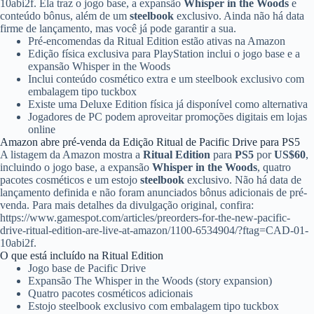
10abi2f. Ela traz o jogo base, a expansão
Whisper in the Woods
e
conteúdo bônus, além de um
steelbook
exclusivo. Ainda não há data
firme de lançamento, mas você já pode garantir a sua.
Pré-encomendas da Ritual Edition estão ativas na Amazon
Edição física exclusiva para PlayStation inclui o jogo base e a
expansão Whisper in the Woods
Inclui conteúdo cosmético extra e um steelbook exclusivo com
embalagem tipo tuckbox
Existe uma Deluxe Edition física já disponível como alternativa
Jogadores de PC podem aproveitar promoções digitais em lojas
online
Amazon abre pré-venda da Edição Ritual de Pacific Drive para PS5
A listagem da Amazon mostra a
Ritual Edition
para
PS5
por
US$60
,
incluindo o jogo base, a expansão
Whisper in the Woods
, quatro
pacotes cosméticos e um estojo
steelbook
exclusivo. Não há data de
lançamento definida e não foram anunciados bônus adicionais de pré-
venda. Para mais detalhes da divulgação original, confira:
https://www.gamespot.com/articles/preorders-for-the-new-pacific-
drive-ritual-edition-are-live-at-amazon/1100-6534904/?ftag=CAD-01-
10abi2f.
O que está incluído na Ritual Edition
Jogo base de Pacific Drive
Expansão The Whisper in the Woods (story expansion)
Quatro pacotes cosméticos adicionais
Estojo steelbook exclusivo com embalagem tipo tuckbox