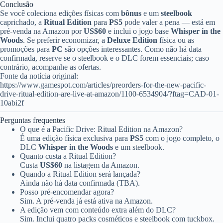
Conclusão
Se você coleciona edições físicas com
bônus
e um
steelbook
caprichado, a
Ritual Edition
para
PS5
pode valer a pena — está em
pré-venda na Amazon por
US$60
e inclui o jogo base
Whisper in the
Woods
. Se preferir economizar, a
Deluxe Edition
física ou as
promoções para
PC
são opções interessantes. Como não há data
confirmada, reserve se o steelbook e o DLC forem essenciais; caso
contrário, acompanhe as ofertas.
Fonte da notícia original:
https://www.gamespot.com/articles/preorders-for-the-new-pacific-
drive-ritual-edition-are-live-at-amazon/1100-6534904/?ftag=CAD-01-
10abi2f
Perguntas frequentes
O que é a Pacific Drive: Ritual Edition na Amazon?
É uma edição física exclusiva para
PS5
com o jogo completo, o
DLC
Whisper in the Woods
e um steelbook.
Quanto custa a Ritual Edition?
Custa
US$60
na listagem da Amazon.
Quando a Ritual Edition será lançada?
Ainda não há data confirmada (TBA).
Posso pré-encomendar agora?
Sim. A pré-venda já está ativa na Amazon.
A edição vem com conteúdo extra além do DLC?
Sim. Inclui quatro packs cosméticos e steelbook com tuckbox.