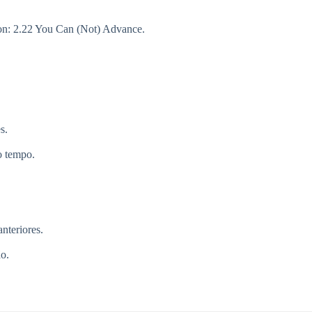
ion: 2.22 You Can (Not) Advance.
s.
o tempo.
nteriores.
ão.