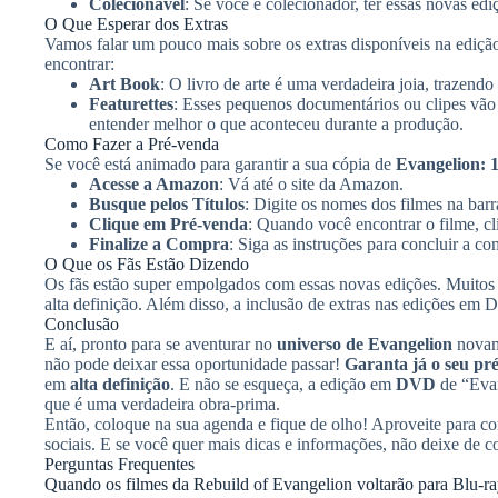
Colecionável
: Se você é colecionador, ter essas novas ed
O Que Esperar dos Extras
Vamos falar um pouco mais sobre os extras disponíveis na ed
encontrar:
Art Book
: O livro de arte é uma verdadeira joia, trazendo
Featurettes
: Esses pequenos documentários ou clipes vão 
entender melhor o que aconteceu durante a produção.
Como Fazer a Pré-venda
Se você está animado para garantir a sua cópia de
Evangelion: 1
Acesse a Amazon
: Vá até o site da Amazon.
Busque pelos Títulos
: Digite os nomes dos filmes na barr
Clique em Pré-venda
: Quando você encontrar o filme, c
Finalize a Compra
: Siga as instruções para concluir a co
O Que os Fãs Estão Dizendo
Os fãs estão super empolgados com essas novas edições. Muitos 
alta definição. Além disso, a inclusão de extras nas edições em
Conclusão
E aí, pronto para se aventurar no
universo de Evangelion
novam
não pode deixar essa oportunidade passar!
Garanta já o seu pr
em
alta definição
. E não se esqueça, a edição em
DVD
de “Evan
que é uma verdadeira obra-prima.
Então, coloque na sua agenda e fique de olho! Aproveite para co
sociais. E se você quer mais dicas e informações, não deixe de c
Perguntas Frequentes
Quando os filmes da Rebuild of Evangelion voltarão para Blu-r