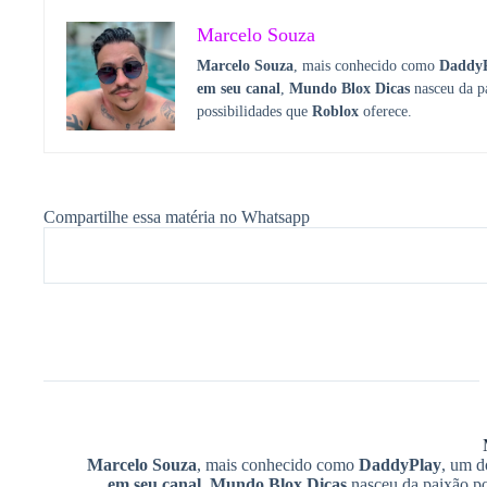
Marcelo Souza
Marcelo Souza
, mais conhecido como
Daddy
em seu canal
,
Mundo Blox Dicas
nasceu da p
possibilidades que
Roblox
oferece.
Compartilhe essa matéria no Whatsapp
Marcelo Souza
, mais conhecido como
DaddyPlay
, um d
em seu canal
,
Mundo Blox Dicas
nasceu da paixão po