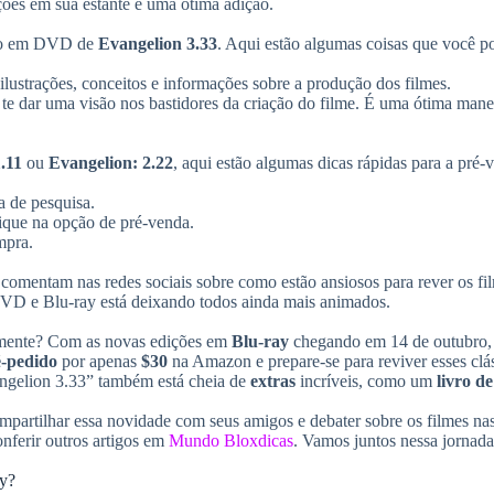
ições em sua estante é uma ótima adição.
ição em DVD de
Evangelion 3.33
. Aqui estão algumas coisas que você p
 ilustrações, conceitos e informações sobre a produção dos filmes.
te dar uma visão nos bastidores da criação do filme. É uma ótima mane
.11
ou
Evangelion: 2.22
, aqui estão algumas dicas rápidas para a pré-
a de pesquisa.
lique na opção de pré-venda.
mpra.
comentam nas redes sociais sobre como estão ansiosos para rever os f
 DVD e Blu-ray está deixando todos ainda mais animados.
ente? Com as novas edições em
Blu-ray
chegando em 14 de outubro,
é-pedido
por apenas
$30
na Amazon e prepare-se para reviver esses clá
gelion 3.33” também está cheia de
extras
incríveis, como um
livro de
mpartilhar essa novidade com seus amigos e debater sobre os filmes na
onferir outros artigos em
Mundo Bloxdicas
. Vamos juntos nessa jornada
ay?