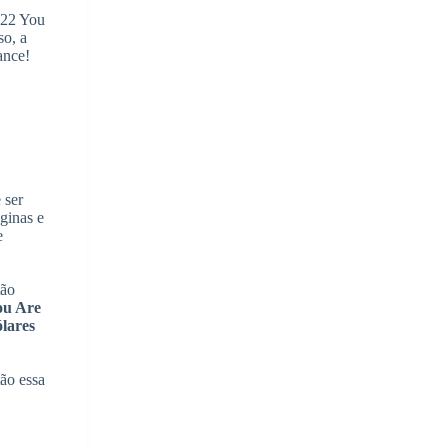
ra
.22 You
ma
o, a
ance!
ra
ixo
ra
mentar
minuir
lume.
 ser
ginas e
e
tão
ou Are
ólares
tão essa