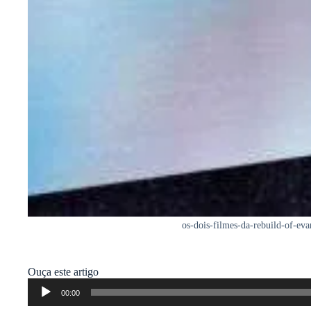
os-dois-filmes-da-rebuild-of-ev
Ouça este artigo
Tocador
00:00
de
áudio