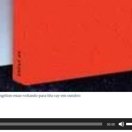
angelion-estao-voltando-para-blu-ray-em-outubro
Us
00:00
as
se