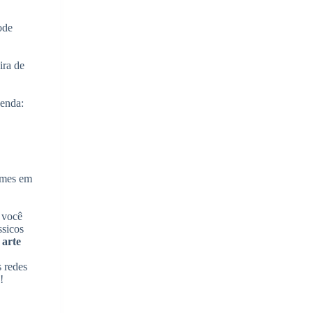
ode
ira de
venda:
ilmes em
 você
ssicos
 arte
s redes
!