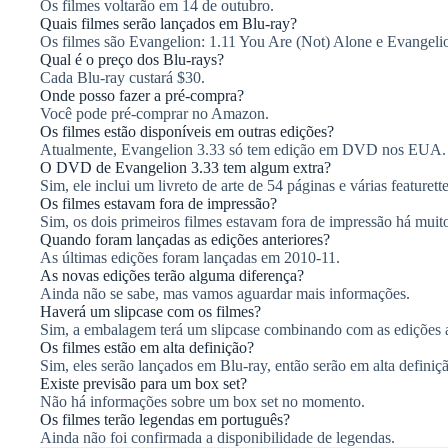
Os filmes voltarão em 14 de outubro.
Quais filmes serão lançados em Blu-ray?
Os filmes são Evangelion: 1.11 You Are (Not) Alone e Evangel
Qual é o preço dos Blu-rays?
Cada Blu-ray custará $30.
Onde posso fazer a pré-compra?
Você pode pré-comprar no Amazon.
Os filmes estão disponíveis em outras edições?
Atualmente, Evangelion 3.33 só tem edição em DVD nos EUA.
O DVD de Evangelion 3.33 tem algum extra?
Sim, ele inclui um livreto de arte de 54 páginas e várias featurette
Os filmes estavam fora de impressão?
Sim, os dois primeiros filmes estavam fora de impressão há muit
Quando foram lançadas as edições anteriores?
As últimas edições foram lançadas em 2010-11.
As novas edições terão alguma diferença?
Ainda não se sabe, mas vamos aguardar mais informações.
Haverá um slipcase com os filmes?
Sim, a embalagem terá um slipcase combinando com as edições a
Os filmes estão em alta definição?
Sim, eles serão lançados em Blu-ray, então serão em alta definiç
Existe previsão para um box set?
Não há informações sobre um box set no momento.
Os filmes terão legendas em português?
Ainda não foi confirmada a disponibilidade de legendas.