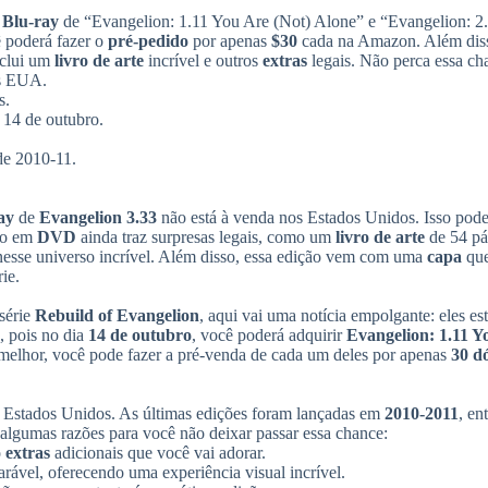
pa
m
Blu-ray
de “Evangelion: 1.11 You Are (Not) Alone” e “Evangelion: 2
ci
 poderá fazer o
pré-pedido
por apenas
$30
cada na Amazon. Além diss
ou
nclui um
livro de arte
incrível e outros
extras
legais. Não perca essa ch
pa
os EUA.
ba
s.
pa
 14 de outubro.
au
ou
sde 2010-11.
di
o
vo
ay
de
Evangelion 3.33
não está à venda nos Estados Unidos. Isso pode
ção em
DVD
ainda traz surpresas legais, como um
livro de arte
de 54 pá
nesse universo incrível. Além disso, essa edição vem com uma
capa
qu
ie.
 série
Rebuild of Evangelion
, aqui vai uma notícia empolgante: eles es
, pois no dia
14 de outubro
, você poderá adquirir
Evangelion: 1.11 Y
 melhor, você pode fazer a pré-venda de cada um deles por apenas
30 d
s Estados Unidos. As últimas edições foram lançadas em
2010-2011
, en
 algumas razões para você não deixar passar essa chance:
o
extras
adicionais que você vai adorar.
rável, oferecendo uma experiência visual incrível.