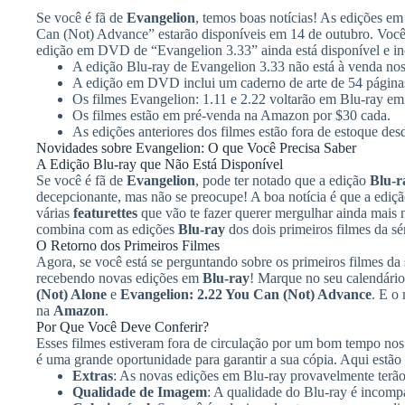
Se você é fã de
Evangelion
, temos boas notícias! As edições e
Can (Not) Advance” estarão disponíveis em 14 de outubro. Você
edição em DVD de “Evangelion 3.33” ainda está disponível e i
A edição Blu-ray de Evangelion 3.33 não está à venda n
A edição em DVD inclui um caderno de arte de 54 página
Os filmes Evangelion: 1.11 e 2.22 voltarão em Blu-ray em
Os filmes estão em pré-venda na Amazon por $30 cada.
As edições anteriores dos filmes estão fora de estoque de
Novidades sobre Evangelion: O que Você Precisa Saber
A Edição Blu-ray que Não Está Disponível
Se você é fã de
Evangelion
, pode ter notado que a edição
Blu-r
decepcionante, mas não se preocupe! A boa notícia é que a edi
várias
featurettes
que vão te fazer querer mergulhar ainda mais 
combina com as edições
Blu-ray
dos dois primeiros filmes da sér
O Retorno dos Primeiros Filmes
Agora, se você está se perguntando sobre os primeiros filmes da
recebendo novas edições em
Blu-ray
! Marque no seu calendário
(Not) Alone
e
Evangelion: 2.22 You Can (Not) Advance
. E o
na
Amazon
.
Por Que Você Deve Conferir?
Esses filmes estiveram fora de circulação por um bom tempo no
é uma grande oportunidade para garantir a sua cópia. Aqui estão
Extras
: As novas edições em Blu-ray provavelmente terã
Qualidade de Imagem
: A qualidade do Blu-ray é incompa