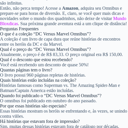
são infinitas.
Então, não perca tempo! Acesse a
Amazon
, adquira seu Omnibus e
prepare-se para horas de diversão. E, claro, se você quer mais dicas e
novidades sobre o mundo dos quadrinhos, não deixe de visitar
Mundo
Bloxdicas
. Sua próxima grande aventura está a um clique de distância!
Perguntas Frequentes
O que é a coleção “DC Versus Marvel Omnibus”?
A coleção é um livro de capa dura que reúne histórias de encontros
entre os heróis da DC e da Marvel.
Qual é o preço do “DC Versus Marvel Omnibus”?
Atualmente, o preço é de R$ 83,33. O preço original era R$ 150,00.
Qual é o desconto que estou recebendo?
Você está recebendo um desconto de quase 50%!
Quantas páginas tem o livro?
O livro possui 960 páginas repletas de histórias.
Quais histórias estão incluídas na coleção?
Histórias famosas como Superman vs. The Amazing Spider-Man e
Batman/Captain America estão incluídas.
Quando foi publicado o “DC Versus Marvel Omnibus”?
O omnibus foi publicado em outubro do ano passado.
Por que essas histórias são especiais?
Essas histórias mostram os heróis se enfrentando e, às vezes, se unindo
contra vilões.
Há histórias que estavam fora de impressão?
Sim, muitas dessas histórias estavam fora de catálogo por décadas.