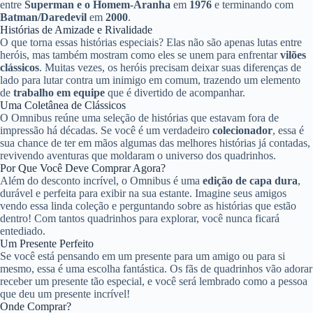
entre
Superman e o Homem-Aranha
em
1976
e terminando com
Batman/Daredevil
em
2000
.
Histórias de Amizade e Rivalidade
O que torna essas histórias especiais? Elas não são apenas lutas entre
heróis, mas também mostram como eles se unem para enfrentar
vilões
clássicos
. Muitas vezes, os heróis precisam deixar suas diferenças de
lado para lutar contra um inimigo em comum, trazendo um elemento
de
trabalho em equipe
que é divertido de acompanhar.
Uma Coletânea de Clássicos
O Omnibus reúne uma seleção de histórias que estavam fora de
impressão há décadas. Se você é um verdadeiro
colecionador
, essa é
sua chance de ter em mãos algumas das melhores histórias já contadas,
revivendo aventuras que moldaram o universo dos quadrinhos.
Por Que Você Deve Comprar Agora?
Além do desconto incrível, o Omnibus é uma
edição de capa dura
,
durável e perfeita para exibir na sua estante. Imagine seus amigos
vendo essa linda coleção e perguntando sobre as histórias que estão
dentro! Com tantos quadrinhos para explorar, você nunca ficará
entediado.
Um Presente Perfeito
Se você está pensando em um presente para um amigo ou para si
mesmo, essa é uma escolha fantástica. Os fãs de quadrinhos vão adorar
receber um presente tão especial, e você será lembrado como a pessoa
que deu um presente incrível!
Onde Comprar?