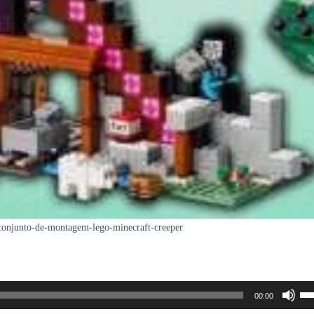
-conjunto-de-montagem-lego-minecraft-creeper
Us
00:00
as
se