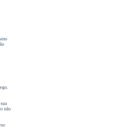
esmo
não
Lego.
sua
to não
rso