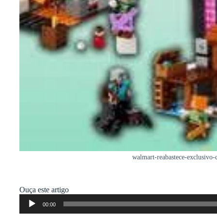
walmart-reabastece-exclusivo
Ouça este artigo
Tocador
00:00
de
áudio