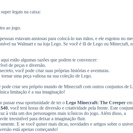
super legais na caixa:
tra ao jogo.
 pessoas estavam ansiosas para colocá-lo nas mãos, e ele esgotou no m
onível na Walmart e na loja Lego. Se você é fã de Lego ou Minecraft, 
 aqui estão algumas razões que podem te convencer:
ível de peças e diversão.
creto, você pode criar suas próprias histórias e aventuras.
 tornar uma peça valiosa na sua coleção de Lego.
cê pode criar seu próprio mundo de Minecraft com outros conjuntos de 
única limitação é a sua imaginação!
r passar essa oportunidade de ter o
Lego Minecraft: The Creeper
em 
$40
, você terá horas de diversão e criatividade pela frente. Este conjun
raz à vida um dos personagens mais icônicos do jogo. Além disso, a
vite irresistível para deixar a imaginação fluir.
vamente. E se você quiser mais dicas, novidades e artigos sobre o unive
iversão está apenas começando!