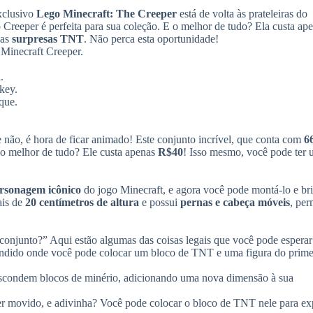
pa
xclusivo
Lego Minecraft: The Creeper
está de volta às prateleiras do
ci
do Creeper é perfeita para sua coleção. E o melhor de tudo? Ela custa ap
ou
uas
surpresas TNT
. Não perca esta oportunidade!
pa
 Minecraft Creeper.
ba
pa
.
au
key.
ou
que.
di
o
vo
e não, é hora de ficar animado! Este conjunto incrível, que conta com
6
E o melhor de tudo? Ele custa apenas
R$40
! Isso mesmo, você pode ter
rsonagem icônico
do jogo Minecraft, e agora você pode montá-lo e br
ais de
20 centímetros de altura
e possui
pernas e cabeça móveis
, per
conjunto?” Aqui estão algumas das coisas legais que você pode esperar
ndido onde você pode colocar um bloco de TNT e uma figura do prime
scondem blocos de minério, adicionando uma nova dimensão à sua
 movido, e adivinha? Você pode colocar o bloco de TNT nele para ex