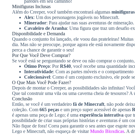
paredes em seu caminho!
Minifiguras Inclusas
Além do Creeper, você também encontrará algumas
minifiguras
Alex
: Um dos personagens jogáveis no Minecraft.
Minerador
: Para ajudar nas suas aventuras de mineração.
Cavaleiro de Aranha
: Uma figura que traz um desafio ex
Disponibilidade e Demanda
Quando o conjunto foi lançado, ele voou das prateleiras! Muitas
dia. Mas não se preocupe, porque agora ele está novamente disp
perca a chance de garantir o seu!
Por Que Você Deve Comprar?
Se você está se perguntando se deve ou não comprar o conjunto,
Ótimo Preço
: Por
R$40
, você recebe uma quantidade incr
Interatividade
: Com as partes móveis e o compartimento se
Colecionável
: Como é um conjunto exclusivo, ele pode se
O Que Mais Você Pode Fazer?
Depois de montar o Creeper, as possibilidades são infinitas! Vo
Que tal construir uma vila ou uma caverna cheia de tesouros? A 
Conclusão
Então, se você é um verdadeiro
fã de Minecraft
, não pode deixa
coleção. Com
665 peças
e um preço super acessível de apenas
R
é apenas uma peça de Lego; é uma
experiência interativa
que t
possibilidade de criar suas próprias histórias e aventuras é um con
Não fique de fora! Corra para garantir o seu antes que esgote no
Lego e Minecraft, não esqueça de visitar
Mundo Bloxdicas
. A d