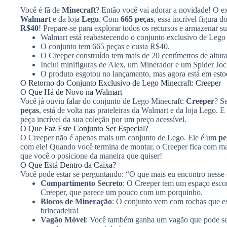
Você é fã de
Minecraft
? Então você vai adorar a novidade! O e
Walmart
e da loja
Lego
. Com
665 peças
, essa incrível figura 
R$40
! Prepare-se para explorar todos os recursos e armazenar s
Walmart está reabastecendo o conjunto exclusivo de Lego
O conjunto tem 665 peças e custa R$40.
O Creeper construído tem mais de 20 centímetros de altura
Inclui minifiguras de Alex, um Minerador e um Spider Joc
O produto esgotou no lançamento, mas agora está em esto
O Retorno do Conjunto Exclusivo de Lego Minecraft: Creeper
O Que Há de Novo na Walmart
Você já ouviu falar do conjunto de Lego Minecraft:
Creeper
? S
peças
, está de volta nas prateleiras da Walmart e da loja Lego. 
peça incrível da sua coleção por um preço acessível.
O Que Faz Este Conjunto Ser Especial?
O Creeper não é apenas mais um conjunto de Lego. Ele é um
pe
com ele! Quando você termina de montar, o Creeper fica com m
que você o posicione da maneira que quiser!
O Que Está Dentro da Caixa?
Você pode estar se perguntando: “O que mais eu encontro nesse 
Compartimento Secreto
: O Creeper tem um espaço esco
Creeper, que parece um pouco com um porquinho.
Blocos de Mineração
: O conjunto vem com rochas que e
brincadeira!
Vagão Móvel
: Você também ganha um vagão que pode ser